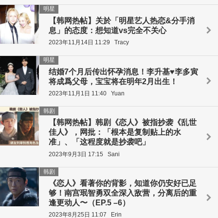
明星
【韩网热帖】关於「明星艺人热恋&分手消
息」的态度：想知道vs完全不关心
2023年11月14日 11:29
Tracy
明星
结婚7个月后传出怀孕消息！李升基♥李多寅
将成爲父母，宝宝将在明年2月出生！
2023年11月1日 11:40
Yuan
韩剧
【韩网热帖】韩剧《恋人》被指抄袭《乱世
佳人》，网批：「根本是复制贴上的水
准」、「这程度就是抄袭吧」
2023年9月3日 17:15
Sani
韩剧
《恋人》看著你的背影，知道你仍安好已足
够！南宫珉智勇双全深入敌营，分离后的重
逢更动人〜（EP.5 –6）
2023年8月25日 11:07
Erin