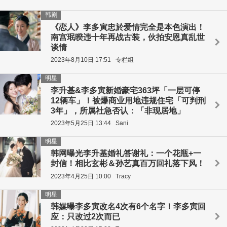
韩剧
《恋人》李多寅忠於爱情完全是本色演出！
南宫珉暌违十年再战古装，伙拍安恩真乱世
谈情
2023年8月10日 17:51
专栏组
明星
李升基&李多寅新婚豪宅363坪「一层可停
12辆车」！被爆商业用地违规住宅「可判刑
3年」，所属社急否认：「非现居地」
2023年5月25日 13:44
Sani
明星
韩网曝光李升基婚礼答谢礼：一个花瓶+一
封信！相比玄彬＆孙艺真百万回礼落下风！
2023年4月25日 10:00
Tracy
明星
韩媒曝李多寅改名4次有6个名字！李多寅回
应：只改过2次而已