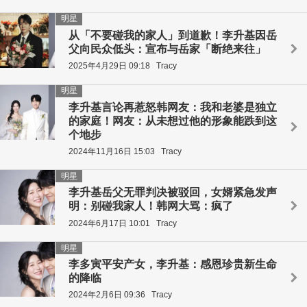
明星
从「不要碰我的家人」到道歉！李升基因岳
父向民众低头：宣布与岳家「断绝来往」
2025年4月29日 09:18
Tracy
明星
李升基言论再惹怒韩网友：我和老婆是独立
的家庭！网友：从未想过他的形象能跌到这
个地步
2024年11月16日 15:03
Tracy
明星
李升基岳父无罪判决被驳回，女婿紧急发声
明：别碰我家人！韩网大骂：疯了
2024年6月17日 10:01
Tracy
明星
李多寅平安产女，李升基：感恩珍贵新生命
的降临
2024年2月6日 09:36
Tracy