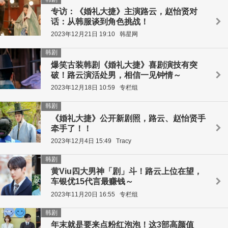
专访：《婚礼大捷》主演路云，赵怡贤对
话：从韩服谈到角色挑战！
2023年12月21日 19:10
韩星网
韩剧
爆笑古装韩剧《婚礼大捷》喜剧演技有突
破！路云演活处男，相信一见钟情～
2023年12月18日 10:59
专栏组
韩剧
《婚礼大捷》公开新剧照，路云、赵怡贤手
牵手了！！
2023年12月4日 15:49
Tracy
韩剧
黄Viu四大男神「剧」斗！路云上位在望，
车银优15代言最赚钱～
2023年11月20日 16:55
专栏组
韩剧
年末就是要来点粉红泡泡！这3部高颜值