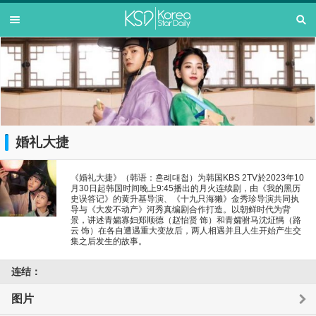
婚礼大捷
《婚礼大捷》（韩语：혼례대첩）为韩国KBS 2TV於2023年10
月30日起韩国时间晚上9:45播出的月火连续剧，由《我的黑历
史误答记》的黄升基导演、《十九只海獭》金秀珍导演共同执
导与《大发不动产》河秀真编剧合作打造。以朝鲜时代为背
景，讲述青孀寡妇郑顺德（赵怡贤 饰）和青孀驸马沈炡㥥（路
云 饰）在各自遭遇重大变故后，两人相遇并且人生开始产生交
集之后发生的故事。
连结：
图片