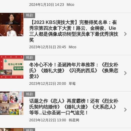
2024年1月10日 14:23
Mico
韩剧
【2023 KBS演技大赏】完整得奖名单：崔
秀宗第四次拿下大赏！路云、金桐俊、Uie
三人都是偶像成功转型演员拿下最优秀演技
奖
2023年12月31日 20:45
Mico
韩剧
冬冷心不冷！圣诞跨年片单推荐：《烈女朴
氏》《婚礼大捷》《闪亮的西瓜》《换乘恋
爱3》
2023年12月22日 20:00
草莓
韩剧
话题之作《恋人》再度霸榜！还有《烈女朴
氏契约结婚传》《婚礼大捷》《犬系恋人》
等等...让你圣诞一口气追完！
2023年12月22日 13:00
韩星网
韩剧