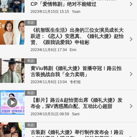
CP「爱情韩剧」绝对不能错过
2023年11月15日 15:15
Yuan
韩剧
《机智医生生活》出身的三位女演员成长大
跃进：《恋人》安恩真、《婚礼大捷》赵怡
贤、《跟我说爱我》申铉彬
2023年11月6日 17:34
Erin
韩剧
黄Viu韩剧《婚礼大捷》首播夺冠！路云拍
古装挑战自我「全力卖萌」
2023年11月6日 13:04
专栏组
韩剧
【影片】路云&赵怡贤出席《婚礼大捷》发
布会，深V诱惑黑白配、互动比心超甜
2023年10月31日 08:59
Sani
韩剧
古装剧《婚礼大捷》举行制作发布会！路云