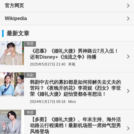
官方网页
Wikipedia
最新文章
明星
《恋慕》《婚礼大捷》男神路云7月入伍！
还有Disney+《浊流之争》待播
2025年5月27日 21:40
草莓
韩剧
韩剧中古代的寡妇都是如何排解失去丈夫的
苦闷？《夜晚开的花》李荷妮《烈女》李世
荣《婚礼大捷》赵怡贤都各有想法！
2024年1月17日 09:18
Mico
明星
【多图】《婚礼大捷》、年末主持、海外活
动路云行程满档！最新机场照一席帅气型男
风格登场