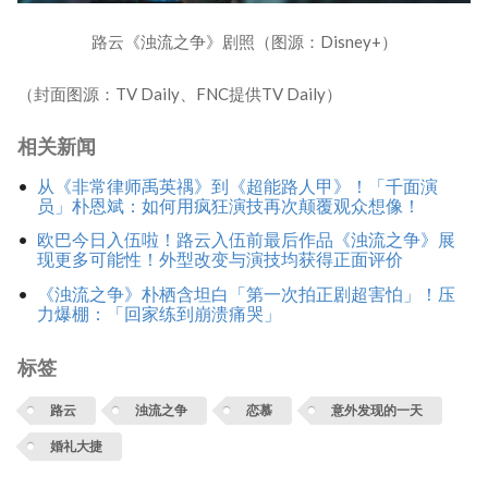
路云《浊流之争》剧照（图源：Disney+）
（封面图源：TV Daily、FNC提供TV Daily）
相关新闻
从《非常律师禹英禑》到《超能路人甲》！「千面演
员」朴恩斌：如何用疯狂演技再次颠覆观众想像！
欧巴今日入伍啦！路云入伍前最后作品《浊流之争》展
现更多可能性！外型改变与演技均获得正面评价
《浊流之争》朴栖含坦白「第一次拍正剧超害怕」！压
力爆棚：「回家练到崩溃痛哭」
标签
路云
浊流之争
恋慕
意外发现的一天
婚礼大捷