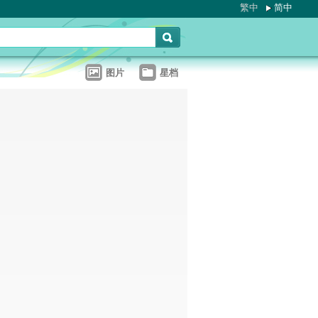
繁中
简中
图片
星档