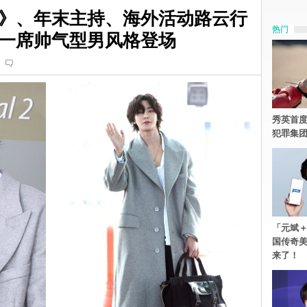
》、年末主持、海外活动路云行
热门
一席帅气型男风格登场
秀英首度
犯罪集
「元斌＋
国传奇
来了！