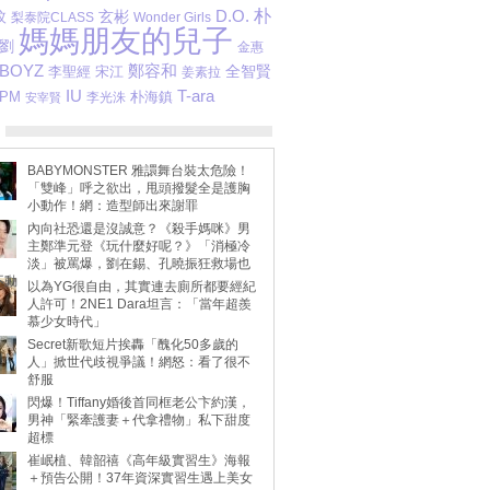
D.O.
朴
旼
玄彬
梨泰院CLASS
Wonder Girls
媽媽朋友的兒子
劉
金惠
 BOYZ
鄭容和
宋江
全智賢
李聖經
姜素拉
IU
T-ara
2PM
李光洙
朴海鎮
安宰賢
BABYMONSTER 雅譞舞台裝太危險！
「雙峰」呼之欲出，甩頭撥髮全是護胸
小動作！網：造型師出來謝罪
內向社恐還是沒誠意？《殺手媽咪》男
主鄭準元登《玩什麼好呢？》「消極冷
淡」被罵爆，劉在錫、孔曉振狂救場也
不動
以為YG很自由，其實連去廁所都要經紀
人許可！2NE1 Dara坦言：「當年超羨
慕少女時代」
Secret新歌短片挨轟「醜化50多歲的
人」掀世代歧視爭議！網怒：看了很不
舒服
閃爆！Tiffany婚後首同框老公卞約漢，
男神「緊牽護妻＋代拿禮物」私下甜度
超標
崔岷植、韓韶禧《高年級實習生》海報
＋預告公開！37年資深實習生遇上美女