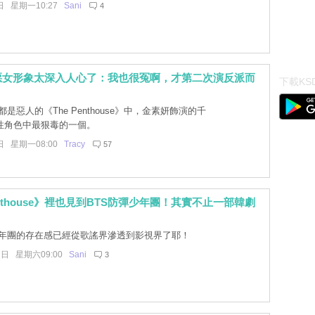
日 星期一10:27
Sani
4
惡女形象太深入人心了：我也很冤啊，才第二次演反派而
下載KSD
是惡人的《The Penthouse》中，金素妍飾演的千
性角色中最狠毒的一個。
日 星期一08:00
Tracy
57
enthouse》裡也見到BTS防彈少年團！其實不止一部韓劇
年團的存在感已經從歌謠界滲透到影視界了耶！
7日 星期六09:00
Sani
3