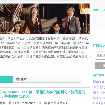
追蹤KSD
e》（韓語：펜트하우스），為韓國SBS投資製作的中篇連續劇 ，將分為
2020年10月26日起播出的月火連續劇，第二季及第三季於2021年
訂閱KSD
劇時段播出，由《皇后的品格》的朱東民導演與金順玉編劇再度攜
圍繞著為了躋身象徵著上流社會的江南最頂級住宅社區而賭上人
錢奴隸的女人展開，講述了關於她的欲望、母愛以及如何成為房地
。
熱門標籤
圖片
Runni
金宇彬
The Penthouse》第二季開頭雕像們的變化：沈秀蓮的
敏英
Je
」，手中的劍也消失
防彈少年
第二季《The Penthouse》裡，編劇又通過片頭暗
EXO
林