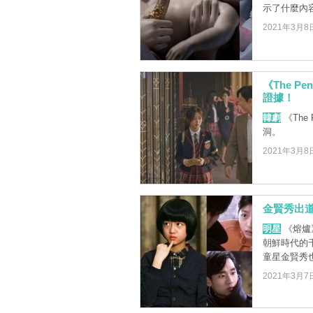
示了什麼內
2021年3月8
《The P
證據！
韓劇
《The
洞。
2021年3月8
金賢秀出道1
明星
《熔爐
朝鮮時代的千
童星金賢秀也有
2021年3月7