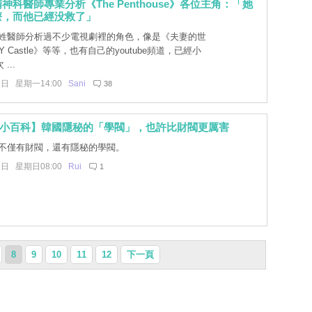
神科醫師專業分析《The Penthouse》各位主角：「她
療，而他已經没救了」
姓醫師分析過不少電視劇裡的角色，像是《夫妻的世
 Castle》等等，也有自己的youtube頻道，已經小
...
2日 星期一14:00
Sani
38
文小百科】韓國隱秘的「學閥」，也許比財閥更厲害
不僅有財閥，還有隱秘的學閥。
1日 星期日08:00
Rui
1
8
9
10
11
12
下一頁