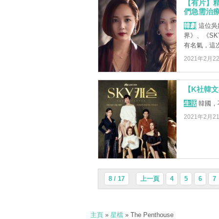
【有片】精
們急需治
韓劇
這位吳
界》、《SKY
有名氣，這次 
2021年2月2
【K社韓
生活
韓國，
2021年2月2
8 / 17
上一頁
4
5
6
7
主頁
»
星檔
» The Penthouse