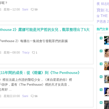
容呢？
夜
韓志
日 星期一12:00
Sani
59
寶劍
孔
THE
奫
尹恩惠
enthouse 2》露娜可能是河尹哲的女兒，觀眾整理出了5大
熱門文章
 Penthouse 2》每播出一集就會引發觀眾們的新腦
日 星期一08:00
Tracy
1
帶
1年間的成長：從《熔爐》到《The Penthouse》
》裡在法庭上作證的聾啞少女，《來自星星的你》裡
頌伊，還有《The Penthouse》裡的天才女高音，
好 ...
日 星期日10:00
Sani
56