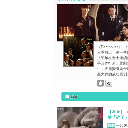
THE PENTHOUSE
《Penthous
三季播出，第一季於
上半年在金土連續
手合作打造。此劇
生，逐漸變身為金
產大鱷的成功案例
新聞
【有片】《
臉「碎了
韓劇
一起來看