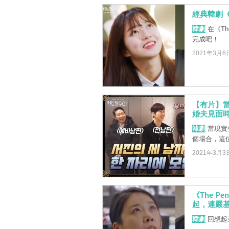
經典韓劇
韓劇
在《Th
完成吧！
2021年3月6
【有片】當《
婚夫見面
韓劇
當現實
個場合，這
2021年3月3
《The P
起，連嚴
韓劇
回想起