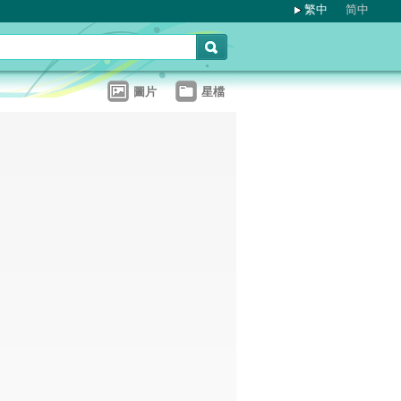
繁中
简中
圖片
星檔