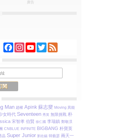
廣告
Facebook
Instagram
YouTube
Twitter
Feed
ng Man
Apink
蘇志燮
趙權
Moving 異能
Seventeen
朴
少女時代
無限挑戰
秀英
ssica
宋智孝
伯賢
李瑞鎮
鄭敬淏
徐仁國
BIGBANG
朴寶英
團
INFINITE
CNBLUE
Super Junior
兩天一
秀晶
韓藝瑟
劉在錫