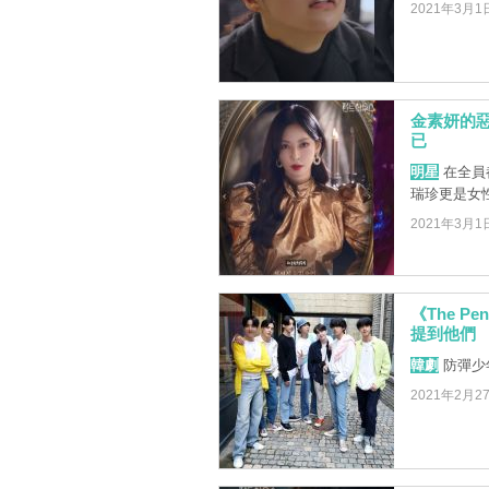
2021年3月1
金素妍的
已
明星
在全員都
瑞珍更是女
2021年3月1
《The P
提到他們
韓劇
防彈少
2021年2月2