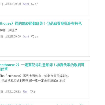
5日 星期四09:00
Sani
47
Penthouse》裡的婚紗照都好美！但是細看發現各有特色
歡哪一款呢？
4日 星期三09:00
Sani
13
Penthouse 2》一定要記得注意細節！柳真代唱的歌劇可
個伏筆
he Penthouse》系列太過狗血，編劇金順玉編劇也
，已經把觀眾逼到每看完一集一定會摳細節的地步
3日 星期二09:33
Rui
2