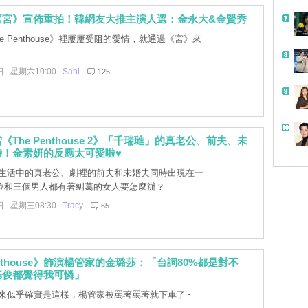
《宮》宣佈重拍！韓網友大推主演人選：金永大&金賢秀
e Penthouse》裡屢屢受阻的愛情，就通過《宮》來
日 星期六10:00
Sani
125
The Penthouse 2》「千瑞璡」的真老公、前夫、未
時！金素妍的反應太可愛啦♥
生活中的真老公、劇裡的前夫和未婚夫同時出現在一
位和三個男人都有著糾葛的女人要怎麼辦？
日 星期三08:30
Tracy
65
enthouse》飾演楊管家的金璐莎：「台詞80%都是對不
基俊都覺得我可憐」
來似乎確實是這樣，楊管家被罵著罵著就下車了~