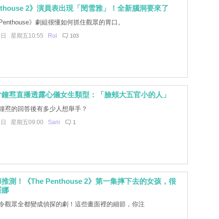
enthouse 2》演員表出現「閔雪雅」！全新腦洞要來了
 Penthouse》劇組很懂如何抓住觀眾的胃口。
6日 星期五10:55
Rui
103
尹鐘焄直播透露心儀女生類型：「臉頰大五官小的人」
鐘焄的回答後有多少人想舉手？
6日 星期五09:00
Sani
1
測！《The Penthouse 2》第一集摔下去的女孩，很
羅娜
令觀眾全都變成偵探的劇！這些畫面裡的細節，你注