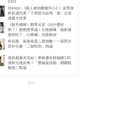
CEO
Disney+《殺人者的購物中心2 》金慧埈
終於成代表！下周迎大結局「他」出現
成最大伏筆
《殺手媽咪》鄭準元登《玩什麼好
呢？》掀態度爭議！孔曉振曝「錄影後
真的吐了」心疼喊：沒能救你
朴信惠、崔泰俊迎二寶倒數！一張照片
意外引爆「二胎性別」熱議
逃稅風暴未完結！車銀優全額補繳130
億韓元後反悔？「壓線提訴願」開闢稅
務第二戰場
廣告