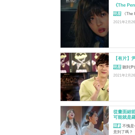
《The P
明星
《The
2021年2月2
【有片】
明星
聽到尹
2021年2月2
從畫面細節推
可能就是
韓劇
不愧是
意到了嗎？