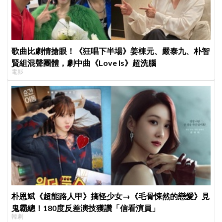
歌曲比劇情搶眼！《狂唱下半場》姜棟元、嚴泰九、朴智
賢組混聲團體，劇中曲《Love Is》超洗腦
電影
朴恩斌《超能路人甲》搞怪少女→《毛骨悚然的戀愛》見
鬼霸總！180度反差演技獲讚「信看演員」
韓劇