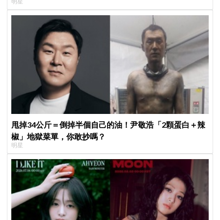
明星
甩掉34公斤＝倒掉半個自己的油！尹敬浩「2顆蛋白＋辣
椒」地獄菜單，你敢抄嗎？
明星