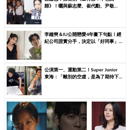
歸》！曬與蘇志燮、崔代勳、尹敬
浩、朱相昱暖心合照，感謝劇組與粉
絲陪伴
李鐘奭＆IU公開戀愛4年畫下句點！經
紀公司證實分手，決定以「好同事」
身分相處
公演第一、運動第二！Super Junior
東海：「離別的空虛，是為了期待下
次再見」