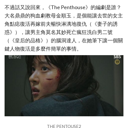
不過話又說回來，《The Penthouse》的編劇是誰？
大名鼎鼎的狗血劇教母金順玉，是個能讓去世的女主
角點痣復活再嫁前夫暢快淋漓地復仇（《妻子的誘
惑》），讓男主角莫名其妙死亡瘋狂洗白男二號
（《皇后的品格》）的腦洞達人，在她筆下讓一個關
鍵人物復活是多麼件簡單的事情。
THE PENTOUSE2