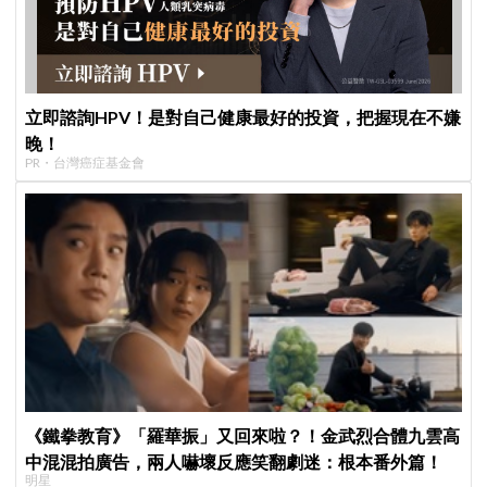
立即諮詢HPV！是對自己健康最好的投資，把握現在不嫌
晚！
PR・台灣癌症基金會
《鐵拳教育》「羅華振」又回來啦？！金武烈合體九雲高
中混混拍廣告，兩人嚇壞反應笑翻劇迷：根本番外篇！
明星