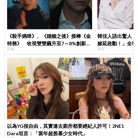
《殺手媽咪》、《婚姻之後》接棒《金
韓佳人語出驚人：
特務》 收視雙雙飆升至7～8%創新
嫁延政勳！」全場
韓劇
明星
高！
實原因笑翻
以為YG很自由，其實連去廁所都要經紀人許可！2NE1
Dara坦言：「當年超羨慕少女時代」