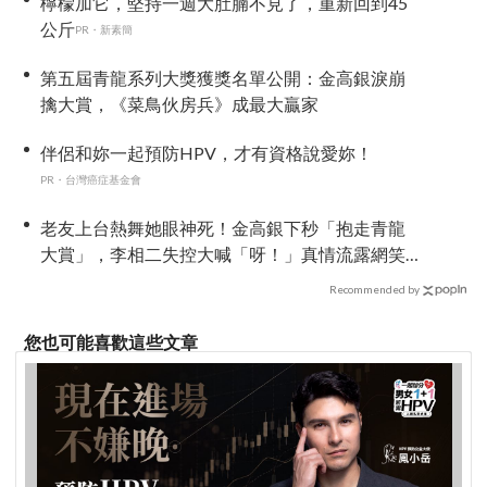
檸檬加它，堅持一週大肚腩不見了，重新回到45
公斤
PR・新素簡
第五屆青龍系列大獎獲獎名單公開：金高銀淚崩
擒大賞，《菜鳥伙房兵》成最大贏家
伴侶和妳一起預防HPV，才有資格說愛妳！
PR・台灣癌症基金會
老友上台熱舞她眼神死！金高銀下秒「抱走青龍
大賞」，李相二失控大喊「呀！」真情流露網笑
翻
Recommended by
您也可能喜歡這些文章