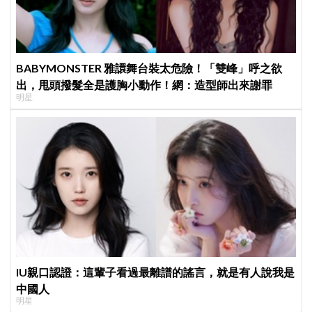
BABYMONSTER 雅譞舞台裝太危險！「雙峰」呼之欲
出，甩頭撥髮全是護胸小動作！網：造型師出來謝罪
明星
IU親口認證：這輩子看過最離譜的謠言，就是有人說我是
中國人
明星