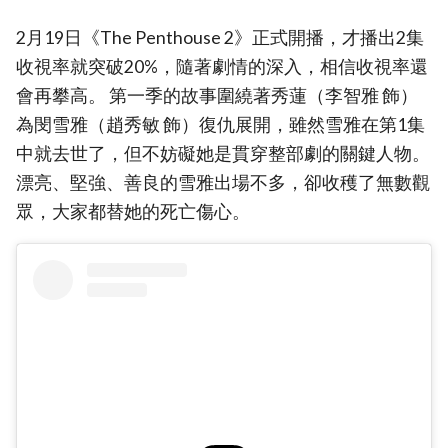
2月19日《The Penthouse 2》正式開播，才播出2集
收視率就突破20%，隨著劇情的深入，相信收視率還
會再攀高。 第一季的故事圍繞著秀蓮（李智雅 飾）
為閔雪雅（趙秀敏 飾）復仇展開，雖然雪雅在第1集
中就去世了，但不妨礙她是貫穿整部劇的關鍵人物。
漂亮、堅強、善良的雪雅出場不多，卻收穫了無數觀
眾，大家都替她的死亡傷心。