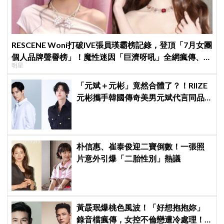
RESCENE Woni打破IVE張員瑛霸榜記錄，登頂「7月女團
個人品牌聲譽榜」！魔性迷因「巨濟呀吼」全網瘋傳、逆
明星
襲Melon第一
「元斌＋元彬」竟然合體了？！RIIZE
元彬攜手韓國傳奇美男元斌代言同品
牌，韓網瘋喊：兩個帥哥來了！
朴信惠、崔泰俊迎二寶倒數！一張照
片意外引爆「二胎性別」熱議
黃晸珉爆桃色風波！「好想抱抱妳」
錄音檔瘋傳，女控不倫戀遭冷處理！