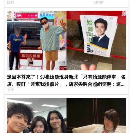
韓劇
KPOP
面就變天」設定超鬧
迷因本尊來了！SJ崔始源現身新北「只有始源能停車」名
店、暖叮「常幫我換照片」，店家尖叫合照網笑翻：這輩
明星
子不能脫粉了