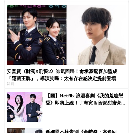
安普賢《財閥X刑警2》帥氣回歸！俞承豪驚喜加盟成
「隱藏王牌」，導演笑曝：太有存在感決定提前登場
韓劇
【圖】Netflix 浪漫喜劇《我的荒糖戀
愛》即將上線！丁海寅＆賀營甜蜜亮
相製作發表會，甜蜜CP化學反應引期
待
孫娜恩不捨告別《金特務：本色回