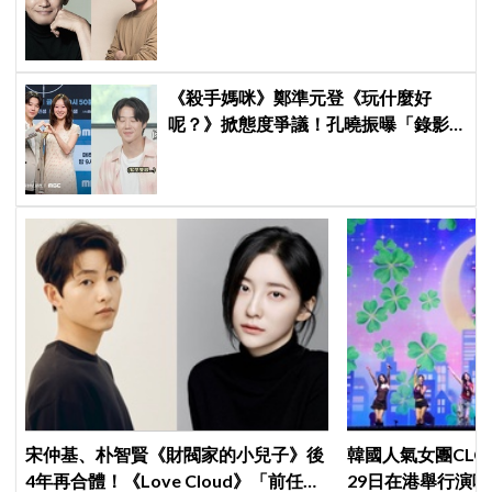
公司反駁：是私生飯
《殺手媽咪》鄭準元登《玩什麼好
呢？》掀態度爭議！孔曉振曝「錄影
後真的吐了」心疼喊：沒能救你
宋仲基、朴智賢《財閥家的小兒子》後
韓國人氣女團CLC出
4年再合體！《Love Cloud》「前任見
29日在港舉行演唱