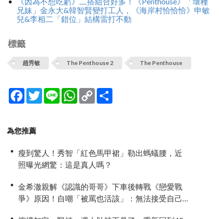
《因為不想吃虧》二搭組合好多！《Penthouse》「壞種
兄妹」金永大&韓智賢變打工人，《海岸村恰恰恰》申敏
兒&李相二「錯位」結構雷打不動
標籤
趙秀敏
The Penthouse 2
The Penthouse
Facebook
Twitter
Line
WhatsApp
Copy
分
Link
享
為您推薦
瘦到驚人！秀智「紅色馬甲裙」勒出螞蟻腰，近
照曝光網驚：這是真人嗎？
金希澈親解《認識的哥哥》下車後轉戰《戀愛戰
爭》原因！自嘲「被罵也活該」：無法接受自己
分心