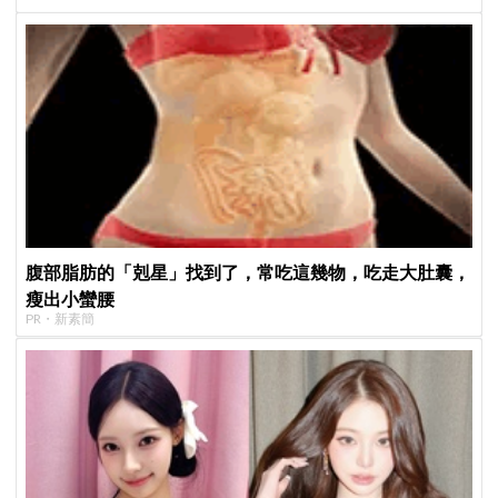
腹部脂肪的「剋星」找到了，常吃這幾物，吃走大肚囊，
瘦出小蠻腰
PR・新素簡