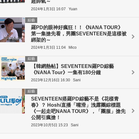
超帥氣～
2024年1月3日 16:07
Yuan
綜藝
羅PD的眼神好瘋狂！！《NANA TOUR》
第一集搶先看，男團SEVENTEEN是這樣被
綁架的～
2024年1月3日 11:04
Mico
綜藝
【韓網熱帖】SEVENTEEN羅PD綜藝
《NANA Tour》一集有180分鐘
2023年12月16日 16:30
Sani
綜藝
SEVENTEEN搭羅PD綜藝不是《花樣青
春》？ Hoshi直播「嘴滑」洩露團綜標題
《一起走吧NANA TOUR》，「團服」搶先
公開引瘋搶！
2023年10月5日 15:23
Sani