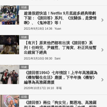
韓劇
趁連假趕快追！Netflix 9月底超多經典韓劇
下架：《請回答》系列、《沒關係，是愛情
啊》、《鬼神君》等！
2021年9月19日 14:36
Yuan
韓劇
【有片】原來他們都有出演《請回答》系
列！任時完、尹鐘焄、丁海寅、朴正民短暫
出鏡留下經典
2021年3月10日 08:30
Sani
韓劇
《請回答1994》七年情誼！上半年高雅羅為
《機智醫生生活》應援，下半年換《機智》
編導為高雅羅應援
2020年10月17日 16:10
草莓
綜藝
《請回答》兩位「狗女兒」鄭恩地、高雅羅