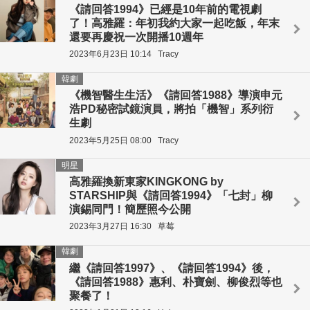
《請回答1994》已經是10年前的電視劇
了！高雅羅：年初我約大家一起吃飯，年末
還要再慶祝一次開播10週年
2023年6月23日 10:14
Tracy
韓劇
《機智醫生生活》《請回答1988》導演申元
浩PD秘密試鏡演員，將拍「機智」系列衍
生劇
2023年5月25日 08:00
Tracy
明星
高雅羅換新東家KINGKONG by
STARSHIP與《請回答1994》「七封」柳
演錫同門！簡歷照今公開
2023年3月27日 16:30
草莓
韓劇
繼《請回答1997》、《請回答1994》後，
《請回答1988》惠利、朴寶劍、柳俊烈等也
聚餐了！