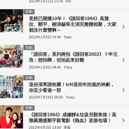
2023年1月21日 13:16
Hui
韓劇
竟然已開播10年！《請回答1994》高雅
拉、鄭宇、柳演錫等主演完整體相聚，大家
都沒什麼變啊～
2023年1月5日 14:48
Yuan
韓劇
「請回答」系列將拍《請回答2002》？申元
浩：想拍啊，但拍起來好難
2023年1月3日 09:45
Tracy
韓劇
這份清單請收藏！tvN這些年拍過的神劇，
你至少看過一部
2022年7月24日 08:30
Tracy
韓劇
《請回答1994》成娜靜&垃圾另類售後！高
雅羅應援鄭宇新電影《熱血》直接包場！
2022年4月3日 13:00
草莓