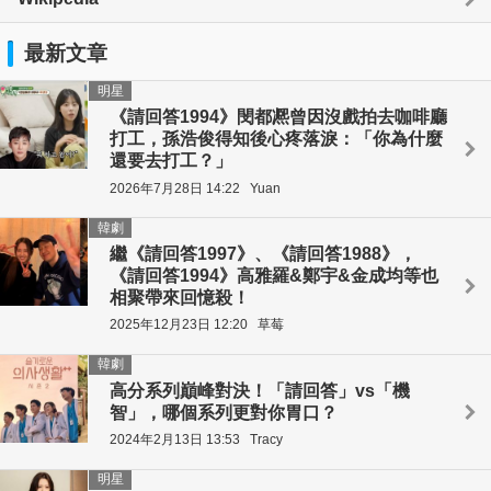
最新文章
明星
《請回答1994》閔都凞曾因沒戲拍去咖啡廳
打工，孫浩俊得知後心疼落淚：「你為什麼
還要去打工？」
2026年7月28日 14:22
Yuan
韓劇
繼《請回答1997》、《請回答1988》，
《請回答1994》高雅羅&鄭宇&金成均等也
相聚帶來回憶殺！
2025年12月23日 12:20
草莓
韓劇
高分系列巔峰對決！「請回答」vs「機
智」，哪個系列更對你胃口？
2024年2月13日 13:53
Tracy
明星