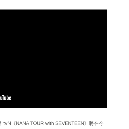
。
《NANA TOUR with SEVENTEEN》將在今