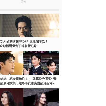
廣告
殺人者的購物中心2》話題性奪冠！
ey+全球觀看量創下韓劇新紀錄
妹妹，想介紹給你！」《財閥X刑警2》安
過的最棒讚美，連哥哥們都認證的好品格～