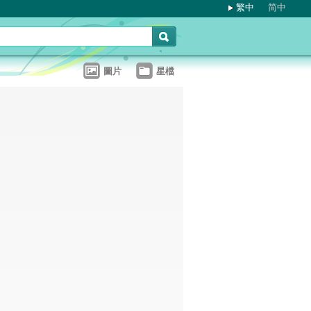
繁中
简中
圖片
星檔