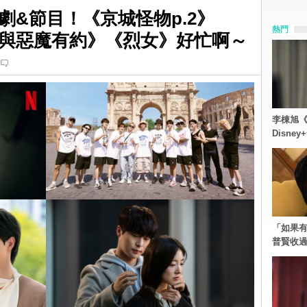
劇&節目！《京城怪物p.2》
熱門
》《與惡魔有約》《烈女》好忙啊～
李棟旭《
Disn
「如果有
普賢收