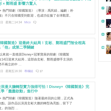
彬 × 鄭雨盛 影響力驚人
ey+ 熱門韓劇《韓國製造》（導演：禹民鎬，編劇：朴
錫）不只在韓國受到歡迎，也成功征服了全球觀眾。
7日 星期二14:34
Mico
y+《韓國製造》迎最終大結局！玄彬、鄭雨盛鬥智全程高
帶
名「他」成第二季關鍵
來就一直穩居Disney+冠軍寶座的韓劇《韓國製
在14日迎來大結局，這部由玄彬、鄭雨盛聯手主演的
不兩立的中 ...
6日 星期五16:30
專欄組
17
浪漫大膽轉型實力強得可怕！Disney+《韓國製造》完
二季「蠢蠢欲動」進行中
ey+ 熱門韓劇《韓國製造》隨著最終回的公開，正式為
句點。該作品以演員玄彬大膽的轉型為亮點，留下了
」的強烈 ...