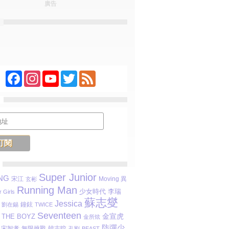
廣告
Facebook
Instagram
YouTube
Twitter
Feed
Super Junior
NG
宋江
Moving 異
玄彬
Running Man
少女時代
李瑞
 Girls
蘇志燮
Jessica
鐘鉉
劉在錫
TWICE
Seventeen
金宣虎
THE BOYZ
金所炫
防彈少
宋智孝
無限挑戰
韓志旼
孔劉
BEAST