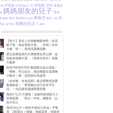
李聖經
尹恩惠
IU
2PM
ink
姜素拉
G-Dragon
媽媽朋友的兒子
秀智
權
朴
鄭敬淏
朴海鎮
神話
梨泰院CLASS
兩天一夜
我獨自生活
T-ara
秀晶
金宇彬
【有片】老友上台熱舞她眼神死！金高
銀下秒「抱走青龍大賞」，李相二失控
大喊「呀！」真情流露網笑翻
第五屆青龍系列大獎獲獎名單公開：金
高銀淚崩擒大賞，《菜鳥伙房兵》成最
大贏家
BABYMONSTER 雅譞舞台裝太危險！
「雙峰」呼之欲出，甩頭撥髮全是護胸
小動作！網：造型師出來謝罪
《金特務：本色回歸》蘇志燮難得談愛
妻趙銀政！「希望她以自己的名字生
活」一句話展現滿滿尊重與愛
甩肉17公斤大變樣！金敏荷瘦成紙片人
登青龍獎，「對比一年前」網驚呆：以
為不同人
甩掉34公斤＝倒掉半個自己的油！尹敬
浩「2顆蛋白＋辣椒」地獄菜單，你敢抄