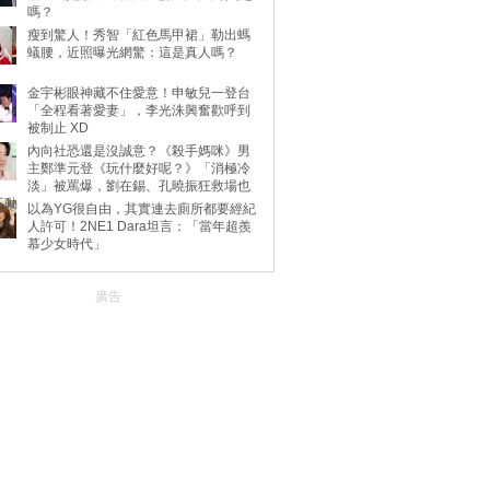
嗎？
瘦到驚人！秀智「紅色馬甲裙」勒出螞
蟻腰，近照曝光網驚：這是真人嗎？
金宇彬眼神藏不住愛意！申敏兒一登台
「全程看著愛妻」，李光洙興奮歡呼到
被制止 XD
內向社恐還是沒誠意？《殺手媽咪》男
主鄭準元登《玩什麼好呢？》「消極冷
淡」被罵爆，劉在錫、孔曉振狂救場也
不動
以為YG很自由，其實連去廁所都要經紀
人許可！2NE1 Dara坦言：「當年超羨
慕少女時代」
廣告