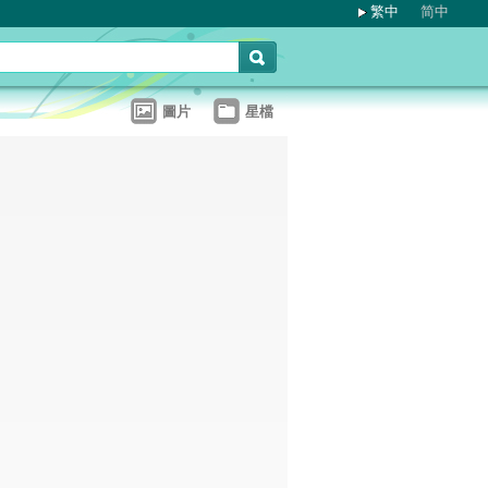
繁中
简中
圖片
星檔