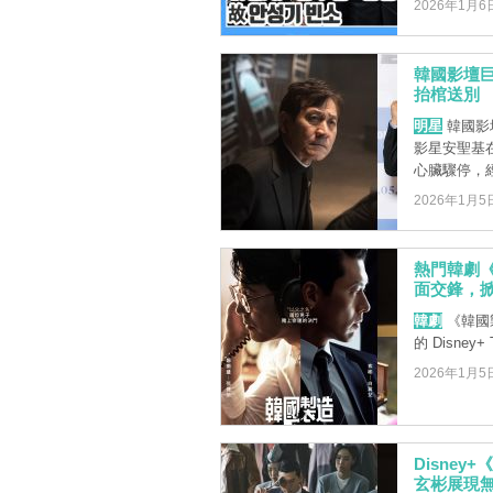
2026年1月6
韓國影壇
抬棺送別
明星
韓國影
影星安聖基
心臟驟停，經
2026年1月5
熱門韓劇《
面交鋒，
韓劇
《韓國製
的 Disney+
2026年1月5
Disne
玄彬展現