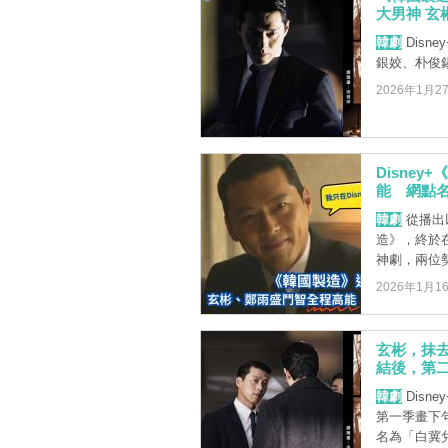
大男神 玄
韓劇
Disn
銀姣、朴俊
2026年1月2
Disne
能 網點
韓劇
從播出以
造》，終於
神劇，兩位勢
2026年1月1
玄彬，抹去
結後，第
韓劇
Disn
第一季畫下
名為「白冀兌