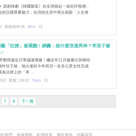
ey+ 原創韓劇《韓國製造》在全球掀起一波好評熱潮，
有的沉穩厚重魅力，在演技生涯中再次刷新「人生角
日 星期四09:36
Mico
綜藝「狂撩」被罵翻！網轟：裝什麼浪漫男神？李英子慘
人」
帝鄭雨盛近日爭議連環爆！繼去年11月被爆出與模特
婚外兒子後，他火速於今年與另一名非公眾女性完成
為法律上的「有 ...
30日 星期二09:02
Tracy
7
8
下一頁
關於我們
免責聲明
私隱政策
廣告查詢
招募寫手