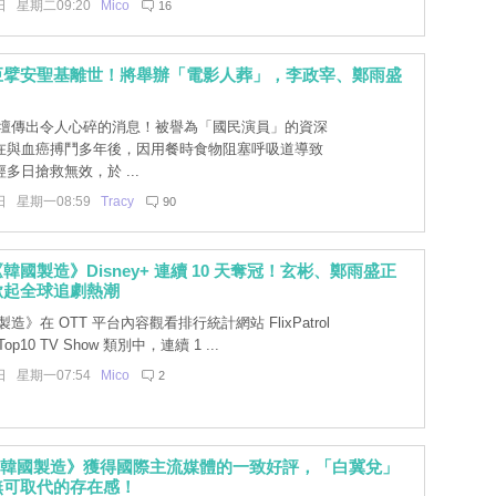
日 星期二09:20
Mico
16
巨擘安聖基離世！將舉辦「電影人葬」，李政宰、鄭雨盛
壇傳出令人心碎的消息！被譽為「國民演員」的資深
在與血癌搏鬥多年後，因用餐時食物阻塞呼吸道導致
多日搶救無效，於 ...
日 星期一08:59
Tracy
90
韓國製造》Disney+ 連續 10 天奪冠！玄彬、鄭雨盛正
掀起全球追劇熱潮
造》在 OTT 平台內容觀看排行統計網站 FlixPatrol
 Top10 TV Show 類別中，連續 1 ...
日 星期一07:54
Mico
2
y+《韓國製造》獲得國際主流媒體的一致好評，「白冀兌」
無可取代的存在感！