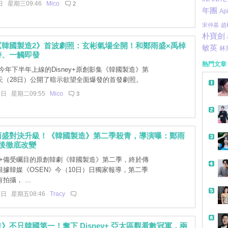
日 星期三09:46
Mico
2
年團
Ap
宋仲基
趙
朴寶劍
《韓國製造2》首波劇照：玄彬氣場全開！和鄭雨盛×禹棹
敏英
林
峙、一觸即發
熱門文章
今年下半年上線的Disney+原創影集《韓國製造》第
天（28日）公開了暗示欲望全面爆發的首發劇照。
8日 星期二09:55
Mico
3
雨盛對決升級！《韓國製造》第二季殺青，導演曝：鄭雨
後徹底改變
ney+備受矚目的原創韓劇《韓國製造》第二季，終於傳
根據韓媒《OSEN》今（10日）日獨家報導，第二季
攝， ...
0日 星期五08:46
Tracy
》不只韓國第一！奪下 Disney+ 亞太區觀看數冠軍，兩