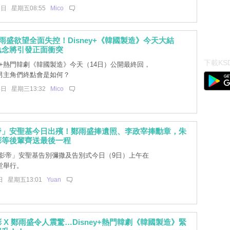
6日 星期五08:55
Mico
 鄭雨盛欲望全面失控！Disney+《韓國製造》今天大結
執念將引發正面衝突
下載KSD
ey+熱門韓劇《韓國製造》今天（14日）公開最終回，
男主角們終點會是如何？
4日 星期三13:32
Mico
帝」安聖基今日出殯！鄭雨盛捧遺照、李政宰捧勳章，朱
彬等後輩齊送最後一程
影帝」安聖基告別彌撒及告別式今日（9日）上午在
堂舉行。
日 星期五13:01
Yuan
 X 鄭雨盛令人震驚…Disney+熱門韓劇《韓國製造》緊