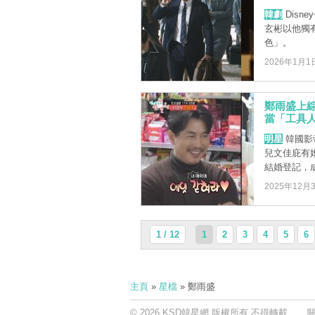
韓劇
Disn
玄彬以他獨
色」。
2026年1月1
鄭雨盛上
當「工具
明星
韓國影
兒文佳庇有
結婚登記，成
2025年12月
1 / 12
1
2
3
4
5
6
主頁
»
星檔
» 鄭雨盛
© 2026 KSD韓星網 版權所有 不得轉載.