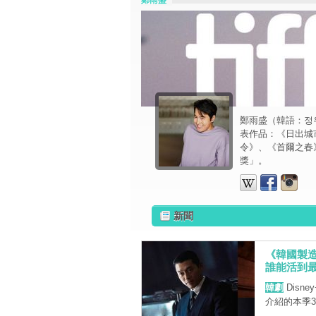
鄭雨盛
鄭雨盛（韓語：정우
表作品：《日出城
令》、《首爾之春
獎」。
新聞
《韓國製造
誰能活到
韓劇
Disn
介紹的本季