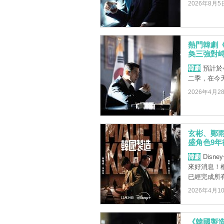
2026年8月5
熱門韓劇
奐三強對
韓劇
預計於
二季，在今
2026年4月2
玄彬、鄭
盛角色9年
韓劇
Dis
來好消息！
已經完成所有拍
2026年4月1
《韓國製造