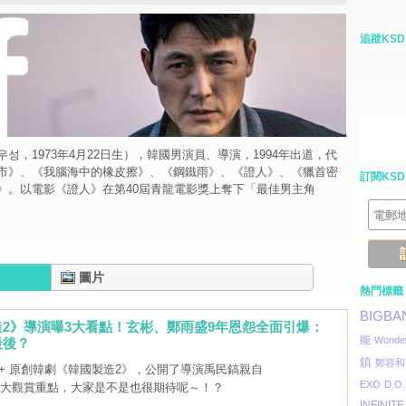
追蹤KSD
성，1973年4月22日生），韓國男演員、導演，1994年出道，代
市》、《我腦海中的橡皮擦》、《鋼鐵雨》、《證人》、《獵首密
訂閱KSD
》。以電影《證人》在第40屆青龍電影獎上奪下「最佳男主角
圖片
熱門標籤
BIGBA
2》導演曝3大看點！玄彬、鄭雨盛9年恩怨全面引爆：
能
Wonder
最後？
鎮
鄭容和
ey+ 原創韓劇《韓國製造2》，公開了導演禹民鎬親自
EXO
D.O.
3大觀賞重點，大家是不是也很期待呢～！？
INFINITE