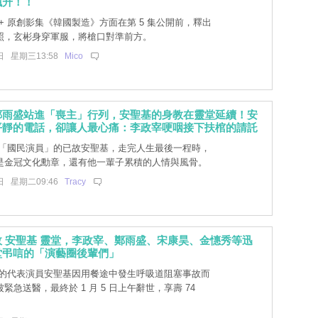
飆升！！
ey+ 原創影集《韓國製造》方面在第 5 集公開前，釋出
照，玄彬身穿軍服，將槍口對準前方。
日 星期三13:58
Mico
鄭雨盛站進「喪主」行列，安聖基的身教在靈堂延續！安
平靜的電話，卻讓人最心痛：李政宰哽咽接下扶棺的請託
「國民演員」的已故安聖基，走完人生最後一程時，
是金冠文化勳章，還有他一輩子累積的人情與風骨。
日 星期二09:46
Tracy
 安聖基 靈堂，李政宰、鄭雨盛、宋康昊、金憓秀等迅
堂弔唁的「演藝圈後輩們」
的代表演員安聖基因用餐途中發生呼吸道阻塞事故而
緊急送醫，最終於 1 月 5 日上午辭世，享壽 74