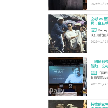
2026年1月1
玄彬 vs
局，瘋狂
韓劇
Disn
瘋狂纏鬥的
2026年1月1
「國民影
智勛、玄
明星
「國民
首爾明洞教
2026年1月9
持槍的玄彬