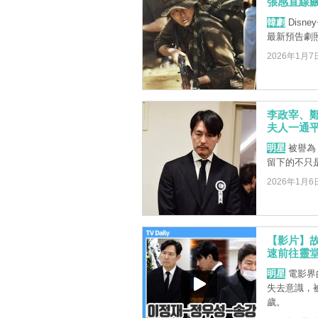
張感直線
韓劇
Disn
最新預告劇
2026年1月7
李政宰、
夫人一通
明星
被譽為
留下的不只
2026年1月6
【影片】故
速前往靈
明星
電影界
失去意識，被
歲。