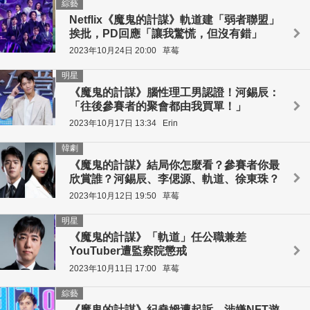
綜藝
Netflix《魔鬼的計謀》軌道建「弱者聯盟」
挨批，PD回應「讓我驚慌，但沒有錯」
2023年10月24日 20:00
草莓
明星
《魔鬼的計謀》腦性理工男認證！河錫辰：
「往後參賽者的聚會都由我買單！」
2023年10月17日 13:34
Erin
韓劇
《魔鬼的計謀》結局你怎麼看？參賽者你最
欣賞誰？河錫辰、李偲源、軌道、徐東珠？
2023年10月12日 19:50
草莓
明星
《魔鬼的計謀》「軌道」任公職兼差
YouTuber遭監察院懲戒
2023年10月11日 17:00
草莓
綜藝
《魔鬼的計謀》紀堯姆遭起訴，涉嫌NFT遊