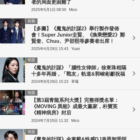
者的局面更困難了
2025年5月1日 08:50
Mico
綜藝
【多圖】《魔鬼的計謀2》舉行製作發佈
會！Super Junior圭賢、《換乘戀愛2》鄭
賢奎、Chuu、尹邵熙等參賽者出席！
2025年4月29日 15:43
Yuan
明星
《魔鬼的計謀》「腦性女律師」徐東珠相隔
十多年再婚，「戰友」軌道&郭峻彬獻祝福
2024年8月29日 15:23
草莓
明星
【第3屆青龍系列大獎】完整得獎名單：
《MOVING 異能》成最大贏家，朴寶英
《精神病房》封后
2024年7月20日 11:32
Mico
明星
《魔鬼的計謀》金東載&性感DJ表恩智受阿