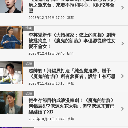
滴之邀來台，來者不拒和阿心、Kiki*2等合
照
2023年12月26日 17:20
草莓
韓劇
李英愛新作《大指揮家：弦上的真相》劇情
被批狗血！《魔鬼的計謀》李偲源從腦性女
變不倫女！
2023年12月12日 09:40
Erin
綜藝
超帥氣！河錫辰打造「純金魔鬼幣」贈予
《魔鬼的計謀》所有參賽者，設計上有巧思
2023年11月22日 16:15
草莓
綜藝
把生存節目拍成浪漫韓劇！《魔鬼的計謀》
河錫辰&李偲源火花太強，但李偲源其實已
經結婚了XD
2023年10月31日 18:42
草莓