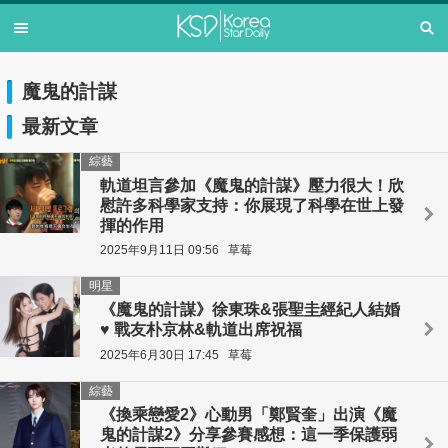
魔鬼的計謀
最新文章
綜藝
軌道坦言參加《魔鬼的計謀》壓力很大！欣
慰許多科學家支持：你展現了科學在世上發
揮的作用
2025年9月11日 09:56
草莓
明星
《魔鬼的計謀》徐東珠&張聖圭經紀人結婚
♥ 戰友朴京林&軌道出席祝福
2025年6月30日 17:45
草莓
綜藝
《換乘戀愛2》心動男「鄭賢奎」出演《魔
鬼的計謀2》分享參賽感想：這一季保護弱