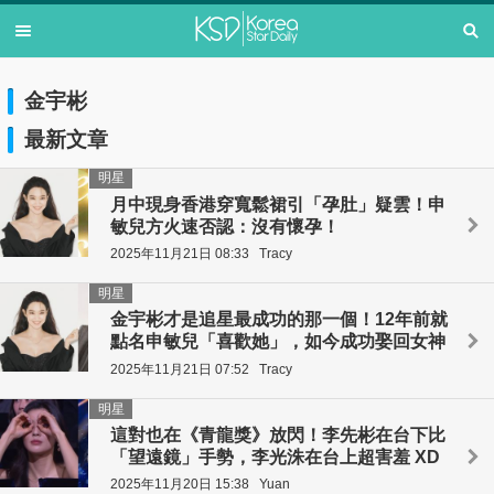
金宇彬
最新文章
明星
月中現身香港穿寬鬆裙引「孕肚」疑雲！申
敏兒方火速否認：沒有懷孕！
2025年11月21日 08:33
Tracy
明星
金宇彬才是追星最成功的那一個！12年前就
點名申敏兒「喜歡她」，如今成功娶回女神
2025年11月21日 07:52
Tracy
明星
這對也在《青龍獎》放閃！李先彬在台下比
「望遠鏡」手勢，李光洙在台上超害羞 XD
2025年11月20日 15:38
Yuan