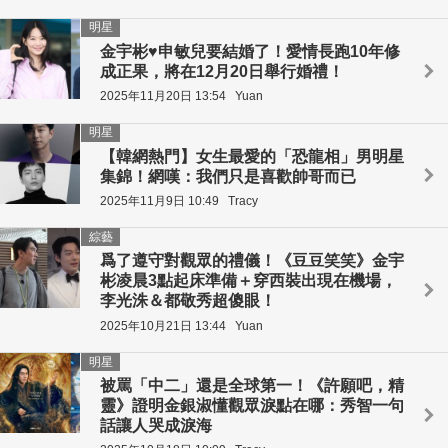
明星
金宇彬♥申敏兒要結婚了！愛情長跑10年修
成正果，將在12月20日舉行婚禮！
2025年11月20日 13:54
Yuan
明星
【韓網熱門】女生最愛的「恐龍相」男明星
集錦！網嘆：我們只是喜歡帥哥而已
2025年11月9日 10:49
Tracy
綜藝
爲了遵守對觀眾的禮儀！《豆豆笑笑》金宇
彬凌晨3點起床準備＋穿西裝出現在機場，
李光洙＆都敬秀超傻眼！
2025年10月21日 13:44
Yuan
明星
被罵「中二」還是全球第一！《許願吧，精
靈》證明金銀淑懂觀眾淚點在哪：秀智一句
話讓人哭成淚海