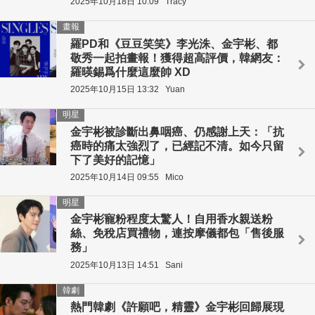
2025年10月18日 10:09
Tracy
畫報
羅PD和《豆豆笑笑》李光洙、金宇彬、都
敬秀一起拍畫報！獲得超高評價，韓網友：
羅暎錫爲什麼這麼帥 XD
2025年10月15日 13:32
Yuan
明星
金宇彬被診斷出鼻咽癌、仍感謝上天：「抗
癌時的痛太強烈了，已經記不清。如今只留
下了美好的記憶」
2025年10月14日 09:55
Mico
明星
金宇彬寵粉程度太驚人！自用香水親送粉
絲、免稅店買禮物，連按摩儀都包「售後服
務」
2025年10月13日 14:51
Sani
韓劇
熱門韓劇《許願吧，精靈》金宇彬回歸展現