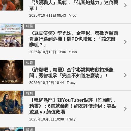
「浪漫職人」風範，「低音炮魅力」迷倒觀
眾！！
2025年10月11日 08:43
Mico
綜藝
《豆豆笑笑》李光洙、金宇彬、都敬秀墨西
哥旅行遇到危機！羅PD也嘆氣：「該怎麼
辦呢？」
2025年10月10日 13:06
Yuan
韓劇
《許願吧，精靈》金宇彬親揭吻戲拍攝趣
聞，秀智坦承「完全不知道怎麼吻」！
2025年10月9日 10:44
Tracy
韓劇
【韓網熱門】韓YouTuber點評《許願吧，
精靈》：6集就棄劇！網友評價炸鍋：笑點
尷尬 vs 顏值救場
2025年10月8日 10:08
Tracy
韓劇