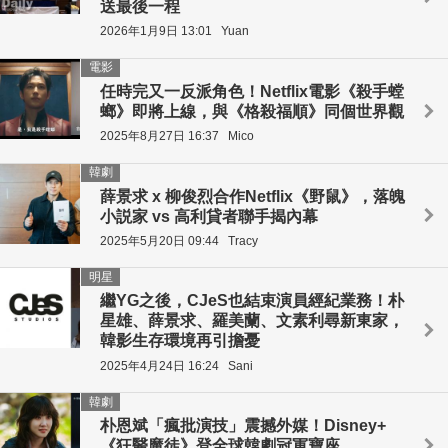
送最後一程
2026年1月9日 13:01
Yuan
電影
任時完又一反派角色！Netflix電影《殺手螳
螂》即將上線，與《格殺福順》同個世界觀
2025年8月27日 16:37
Mico
韓劇
薛景求 x 柳俊烈合作Netflix《野鼠》，落魄
小説家 vs 高利貸者聯手揭內幕
2025年5月20日 09:44
Tracy
明星
繼YG之後，CJeS也結束演員經紀業務！朴
星雄、薛景求、羅美蘭、文素利尋新東家，
韓影生存環境再引擔憂
2025年4月24日 16:24
Sani
韓劇
朴恩斌「瘋批演技」震撼外媒！Disney+
《狂醫魔徒》登全球韓劇冠軍寶座