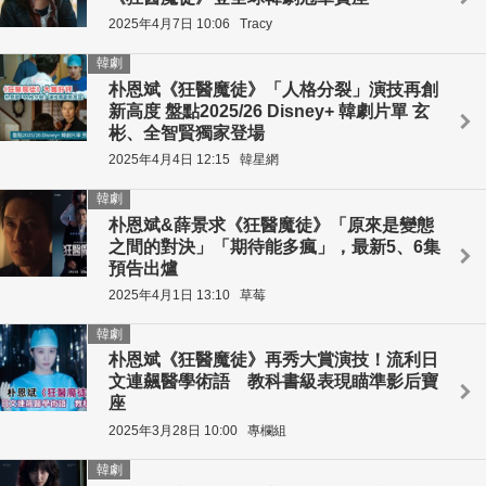
2025年4月7日 10:06
Tracy
韓劇
朴恩斌《狂醫魔徒》「人格分裂」演技再創
新高度 盤點2025/26 Disney+ 韓劇片單 玄
彬、全智賢獨家登場
2025年4月4日 12:15
韓星網
韓劇
朴恩斌&薛景求《狂醫魔徒》「原來是變態
之間的對決」「期待能多瘋」，最新5、6集
預告出爐
2025年4月1日 13:10
草莓
韓劇
朴恩斌《狂醫魔徒》再秀大賞演技！流利日
文連飆醫學術語 教科書級表現瞄準影后寶
座
2025年3月28日 10:00
專欄組
韓劇