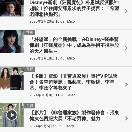
Disney+新劇《狂醫魔徒》朴恩斌反派眼神
超殺！掐住師父薛景求的脖子揚言：「希望
老師您快點死」
2025年2月20日 10:03
Mico
韓劇
「朴恩斌」的全新挑戰！在Disney+醫學驚
悚劇《狂醫魔徒》中，成為為手術不擇手段
的天才醫生～
2025年2月18日 15:48
Mico
電影
【多圖】電影《非普通家族》舉行VIP試映
會！名單超華麗：孫藝真、李敏鎬、李準
基、李政宰等都來了
2024年10月8日 11:20
Yuan
電影
【影片】《非普通家族》製作發佈會：張東
健灰色西服大展「不老男神」魅力
2024年9月5日 09:29
Tracy