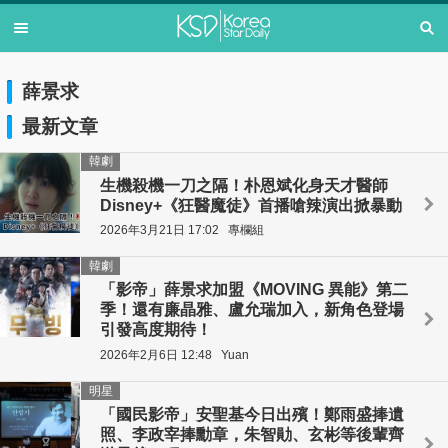
薛景求
最新文章
韓劇
生機殺機一刀之隔！朴恩斌化身天才醫師
Disney+《狂醫魔徒》首播嗆辣演出掀暴動
2026年3月21日 17:02
專欄組
韓劇
「影帝」薛景求加盟《MOVING 異能》第二
季！還有廉晶雅、盧允瑞加入，新角色登場
引發高度期待！
2026年2月6日 12:48
Yuan
明星
「國民影帝」安聖基今日出殯！鄭雨盛捧遺
照、李政宰捧勳章，朱智勛、玄彬等後輩齊