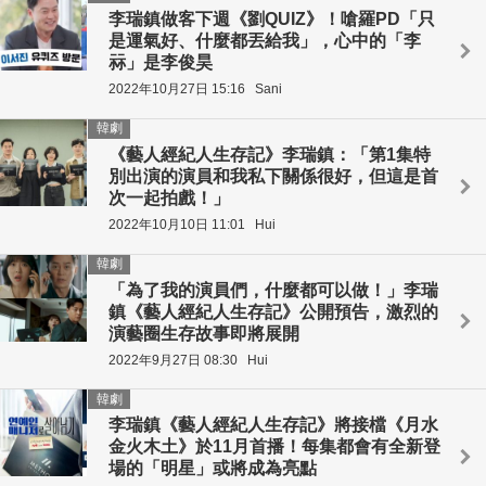
李瑞鎮做客下週《劉QUIZ》！嗆羅PD「只
是運氣好、什麼都丟給我」，心中的「李
祘」是李俊昊
2022年10月27日 15:16
Sani
韓劇
《藝人經紀人生存記》李瑞鎮：「第1集特
別出演的演員和我私下關係很好，但這是首
次一起拍戲！」
2022年10月10日 11:01
Hui
韓劇
「為了我的演員們，什麼都可以做！」李瑞
鎮《藝人經紀人生存記》公開預告，激烈的
演藝圈生存故事即將展開
2022年9月27日 08:30
Hui
韓劇
李瑞鎮《藝人經紀人生存記》將接檔《月水
金火木土》於11月首播！每集都會有全新登
場的「明星」或將成為亮點