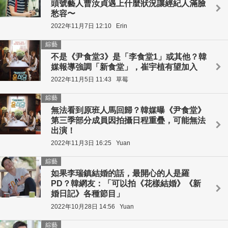
頭號藝人曹汝貞遇上什麼狀況讓經紀人滿臉
愁容〜
2022年11月7日 12:10
Erin
綜藝
不是《尹食堂3》是「李食堂1」或其他？韓
媒報導強調「新食堂」，崔宇植有望加入
2022年11月5日 11:43
草莓
綜藝
無法看到原班人馬回歸？韓媒曝《尹食堂》
第三季部分成員因拍攝日程重疊，可能無法
出演！
2022年11月3日 16:25
Yuan
綜藝
如果李瑞鎮結婚的話，最開心的人是羅
PD？韓網友：「可以拍《花樣結婚》《新
婚日記》各種節目」
2022年10月28日 14:56
Yuan
綜藝