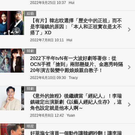
2022年9月25日 10:37
Hui
綜藝
【有片】韓志旼選擇「歷史中的正祖」而不
是李瑞鎮的原因：「本人和正祖實在是太不
搭了」XD
2022年7月8日 10:11
Hui
韓劇
2022下半年tvN有一大波好劇等著你：從
OCN手裡「搶到」兩部懸疑片、金惠秀時隔
20年演古裝變中殿娘娘親自教子！
2022年6月10日 09:30
Tracy
韓劇
《意外的旅程》後繼續當「經紀人」！李瑞
鎮確定出演新劇《以藝人經紀人生存》，這
角色設定就是他本人啊～
2022年6月8日 12:42
Yuan
明星
好萊塢女演員一個動作讓韓網吵翻！讓李瑞