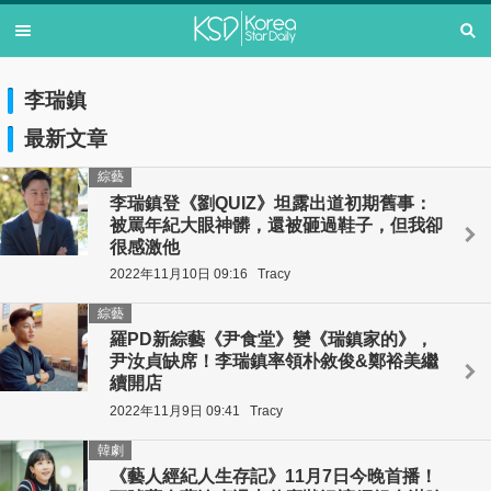
李瑞鎮
最新文章
綜藝
李瑞鎮登《劉QUIZ》坦露出道初期舊事：
被罵年紀大眼神髒，還被砸過鞋子，但我卻
很感激他
2022年11月10日 09:16
Tracy
綜藝
羅PD新綜藝《尹食堂》變《瑞鎮家的》，
尹汝貞缺席！李瑞鎮率領朴敘俊&鄭裕美繼
續開店
2022年11月9日 09:41
Tracy
韓劇
《藝人經紀人生存記》11月7日今晚首播！