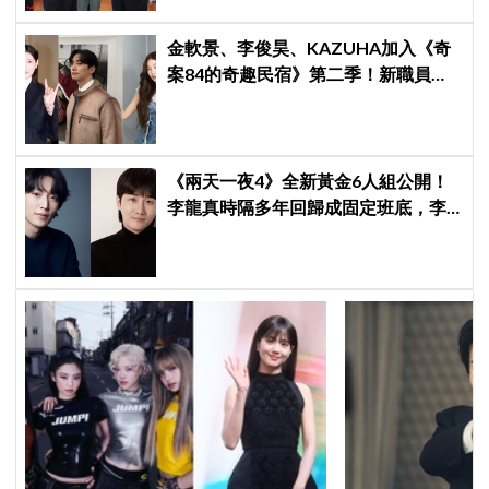
金軟景、李俊昊、KAZUHA加入《奇
案84的奇趣民宿》第二季！新職員曝
光後韓網瘋狂討論，期待值爆表
《兩天一夜4》全新黃金6人組公開！
李龍真時隔多年回歸成固定班底，李
基澤也確定加入，新組合化學反應引
期待