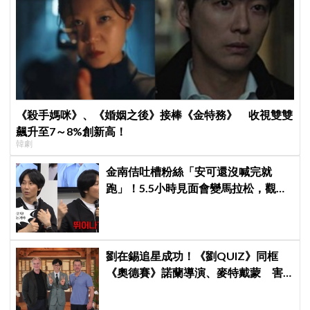
《殺手媽咪》、《婚姻之後》接棒《金特務》 收視雙雙
飆升至7～8%創新高！
韓劇
金南佶吐槽粉絲「安可還沒喊完就
跑」！5.5小時見面會變馬拉松，觀眾
崩潰：以為完場竟還有「第三部」？
劉在錫追星成功！《劉QUIZ》同框
《奧德賽》諾蘭導演、麥特戴蒙 害
羞比YA幸福笑容藏不住