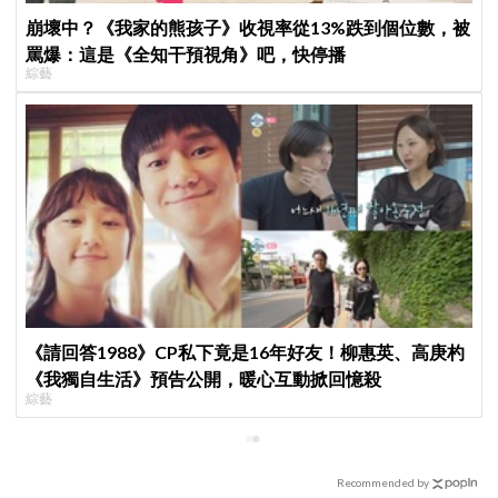
崩壞中？《我家的熊孩子》收視率從13%跌到個位數，被
罵爆：這是《全知干預視角》吧，快停播
綜藝
《請回答1988》CP私下竟是16年好友！柳惠英、高庚杓
《我獨自生活》預告公開，暖心互動掀回憶殺
綜藝
Recommended by