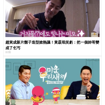
趙寅成新片鬍子造型掀熱議！黃晸珉笑虧：把一個帥哥變
成了乞丐
綜藝