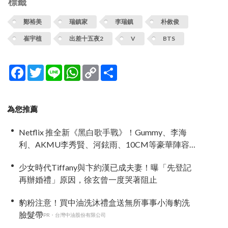
標籤
鄭裕美
瑞鎮家
李瑞鎮
朴敘俊
崔宇植
出差十五夜2
V
BTS
Facebook
Twitter
Line
WhatsApp
Copy
分
Link
享
為您推薦
Netflix 推全新《黑白歌手戰》！Gummy、李海
利、AKMU李秀賢、河鉉雨、10CM等豪華陣容
曝光，韓網驚呼：「誰來當評審？」
少女時代Tiffany與卞約漢已成夫妻！曝「先登記
再辦婚禮」原因，徐玄曾一度哭著阻止
豹粉注意！買中油洗沐禮盒送無所事事小海豹洗
臉髮帶
PR・台灣中油股份有限公司