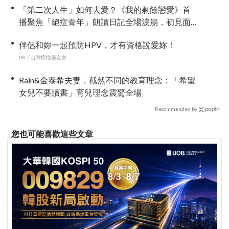
「第二次人生」如何去愛？《我的剩餘戀愛》首
播聚焦「絕症青年」朗讀日記全場淚崩，初見面
竟「撞見舊識」！
伴侶和妳一起預防HPV，才有資格說愛妳！
PR・台灣癌症基金會
Rain&金泰希夫妻，截然不同的教育理念：「希望
女兒不要讀書」育兒理念震驚全場
Recommended by
您也可能喜歡這些文章