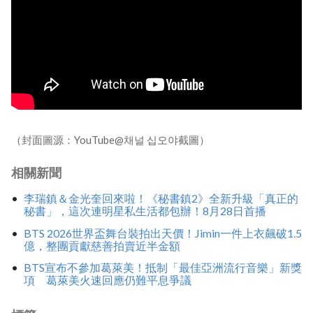
（封面圖源：YouTube@채널 십오야截圖）
相關新聞
李瑞鎮＆金光奎回來啦！《秘書鎮2》全新升級「真正的
秘書」，這次連明星私生活都包辦！8月28日首播
BTS 2026世界盃舞台裝拍出天價！Jimin一件上衣飆破1.5
億，整團貢獻慈善拍賣近半金額
BTS宣布不參加葛萊美！抵制「最佳亞洲流行音樂」新獎
項 葛萊美火速回應仍難平息爭議