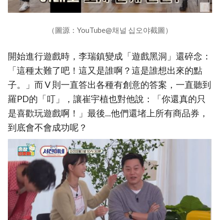
（圖源：YouTube@채널 십오야截圖）
開始進行遊戲時，李瑞鎮變成「遊戲黑洞」還碎念：
「這種太難了吧！這又是誰啊？這是誰想出來的點
子。」而 V 則一直答出各種有創意的答案，一直聽到
羅PD的「叮」，讓崔宇植也對他說：「你還真的只
是喜歡玩遊戲啊！」最後...他們還堵上所有商品券，
到底會不會成功呢？