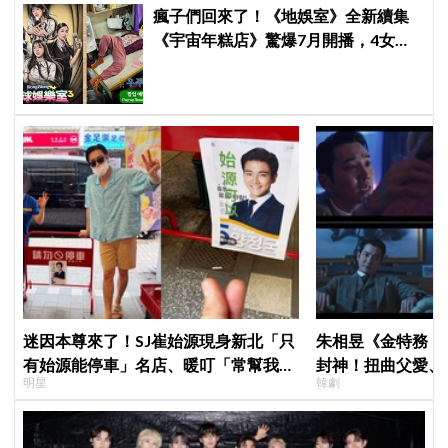
瘋子們回來了！《地娛室》全新續集
《宇宙年糕店》驚爆7月開播，4女慘
遭「兔瓏陰了」變社畜、野生D.O.都
敬秀現身端茶？
迷因本尊來了！SJ崔始源現身新北「只
朱相昱《金特務：
有始源能停車」名店、暖叮「常幫我換
封神！扭曲父愛、
明星
韓劇
照片」，店家尖叫合照網笑翻：這輩子
毛骨悚然
不能脫粉了