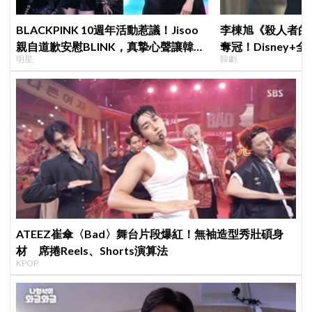
BLACKPINK 10週年活動惹議！Jisoo
李棟旭《殺人者的
親自道歉安慰BLINK，真摯心聲讓韓網
奪冠！Disney
明星
韓劇
直呼：「看了心裡好暖」
紀錄
ATEEZ崔傘〈Bad〉舞台片段爆紅！無袖造型秀壯碩身
材 席捲Reels、Shorts演算法
KPOP