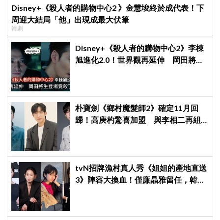
Disney+《殺人者的購物中心2 》金慧埈終於成代表！下
周迎大結局「他」出現成最大伏筆
韓劇
Disney+《殺人者的購物中心2》李棟
旭進化2.0！世界觀再延伸 岡田將生
登場竟殺了「他」
朴寶劍《鄉村魔髮師2》確定11月回
歸！高庚杓驚喜加盟 與李相二再組
療癒男神陣容
tvN招牌漁村真人秀《姐姐的產地直送
3》陣容大換血！僅廉晶雅留任，韓媒
曝新成員為金善映、盧允瑞、姜有皙