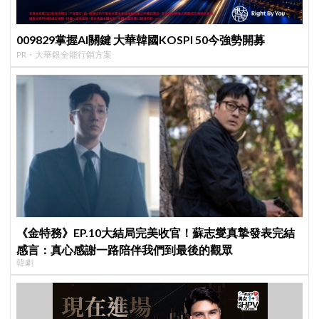
009829掌握AI關鍵 大華韓國KOSPI 50今強勢開募
PR・大華銀全能行銷方案
《金特務》EP.10大結局完美收官！蘇志燮真摯發表完結
感言：真心感謝一路陪伴我們到最後的觀眾
韓劇