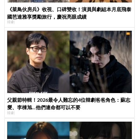
《菜鳥伙房兵》收視、口碑雙收！演員與劇組本月底飛泰
國芭達雅享獎勵旅行，慶祝亮眼成績
韓劇
父親節特輯！2026最令人難忘的4位韓劇爸爸角色：蘇志
燮、李棟旭...他們連命都可以不要
韓劇