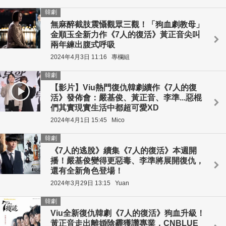
韓劇
無麻醉截肢震懾觀眾三觀！「狗血劇教母」
金順玉全新力作《7人的復活》黃正音尖叫
兩年練出腹式呼吸
2024年4月3日 11:16
專欄組
韓劇
【影片】Viu熱門復仇韓劇續作《7人的復
活》發佈會：嚴基俊、黃正音、李準...惡棍
們其實現實生活中都超可愛XD
2024年4月1日 15:45
Mico
韓劇
《7人的逃脫》續集《7人的復活》本週開
播！嚴基俊變得更惡毒、李準將展開復仇，
還有全新角色登場！
2024年3月29日 13:15
Yuan
韓劇
Viu全新復仇韓劇《7人的復活》狗血升級！
黃正音走出離婚陰霾獲讚專業，CNBLUE