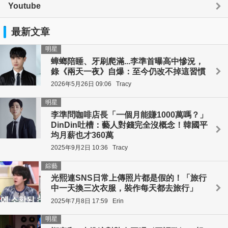
Youtube
最新文章
明星
蟑螂陪睡、牙刷爬滿...李準首曝高中慘況，
錄《兩天一夜》自爆：至今仍改不掉這習慣
2026年5月26日 09:06
Tracy
明星
李準問咖啡店長「一個月能賺1000萬嗎？」
DinDin吐槽：藝人對錢完全沒概念！韓國平
均月薪也才360萬
2025年9月2日 10:36
Tracy
綜藝
光熙連SNS日常上傳照片都是假的！「旅行
中一天換三次衣服，裝作每天都去旅行」
2025年7月8日 17:59
Erin
明星