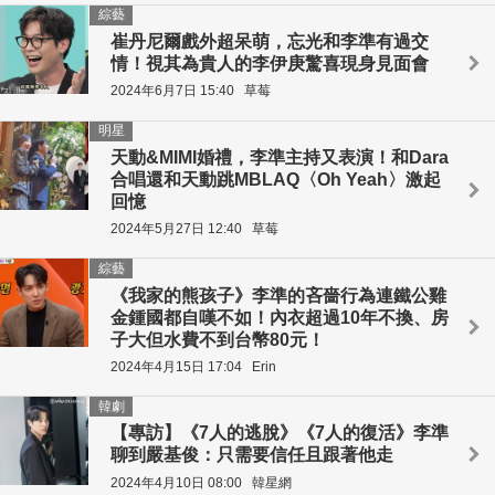
綜藝
崔丹尼爾戲外超呆萌，忘光和李準有過交
情！視其為貴人的李伊庚驚喜現身見面會
2024年6月7日 15:40
草莓
明星
天動&MIMI婚禮，李準主持又表演！和Dara
合唱還和天動跳MBLAQ〈Oh Yeah〉激起
回憶
2024年5月27日 12:40
草莓
綜藝
《我家的熊孩子》李準的吝嗇行為連鐵公雞
金鍾國都自嘆不如！內衣超過10年不換、房
子大但水費不到台幣80元！
2024年4月15日 17:04
Erin
韓劇
【專訪】《7人的逃脫》《7人的復活》李準
聊到嚴基俊：只需要信任且跟著他走
2024年4月10日 08:00
韓星網