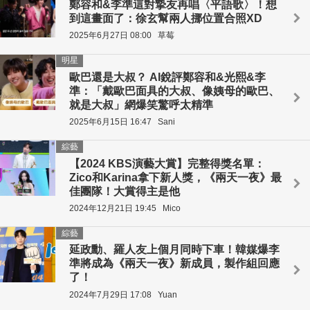
鄭容和&李準這對摯友再唱〈平語歌〉！想
到這畫面了：徐玄幫兩人挪位置合照XD
2025年6月27日 08:00
草莓
明星
歐巴還是大叔？ AI銳評鄭容和&光熙&李
準：「戴歐巴面具的大叔、像姨母的歐巴、
就是大叔」網爆笑驚呼太精準
2025年6月15日 16:47
Sani
綜藝
【2024 KBS演藝大賞】完整得獎名單：
Zico和Karina拿下新人獎，《兩天一夜》最
佳團隊！大賞得主是他
2024年12月21日 19:45
Mico
綜藝
延政勳、羅人友上個月同時下車！韓媒爆李
準將成為《兩天一夜》新成員，製作組回應
了！
2024年7月29日 17:08
Yuan