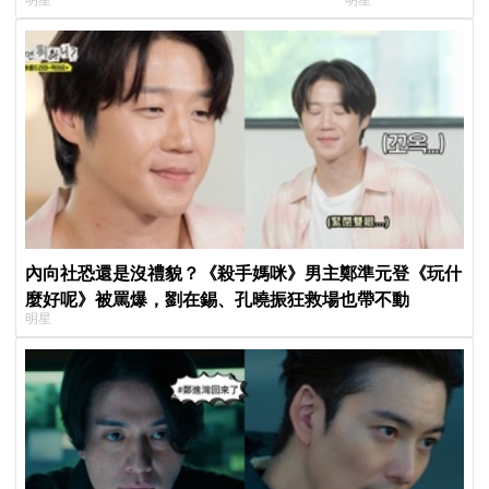
內向社恐還是沒禮貌？《殺手媽咪》男主鄭準元登《玩什
麼好呢》被罵爆，劉在錫、孔曉振狂救場也帶不動
明星