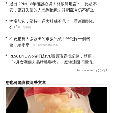
退出 2PM 16年後談心境！朴載範坦言：「比起不
安，更對失望的人感到抱歉」韓網至今仍不解退
團原因
檸檬加它，堅持一週大肚腩不見了，重新回到45
公斤
PR・新素簡
不要忽視大腦發出的求救訊號！給記憶一個機
會，給未來...
PR・宸曜國際醫療體系
RESCENE Woni打破IVE張員瑛霸榜記錄，登頂
「7月女團個人品牌聲譽榜」！魔性迷因「巨濟呀
吼」全網瘋傳、逆襲Melon第一
Recommended by
您也可能喜歡這些文章