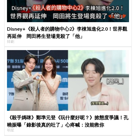
Disney+《殺人者的購物中心2》李棟旭進化2.0！世界觀
再延伸 岡田將生登場竟殺了「他」
韓劇
《殺手媽咪》鄭準元登《玩什麼好呢？》掀態度爭議！孔
曉振曝「錄影後真的吐了」心疼喊：沒能救你
明星