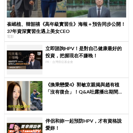
崔岷植、韓韶禧《高年級實習生》海報＋預告同步公開！
37年資深實習生遇上美女CEO
電影
立即諮詢HPV！是對自己健康最好的
投資，把握現在不嫌晚！
PR・台灣癌症基金會
《換乘戀愛4》郭敏京親揭與趙有植
「沒有復合」！Q&A吐露播出期間壓
力爆表，曾因惡評失眠
伴侶和妳一起預防HPV，才有資格說
愛妳！