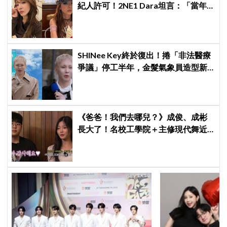
紀人許可！2NE1 Dara坦言：「當年
超羨慕少女時代」
SHINee Key終於復出！捲「非法醫療
爭議」停工半年，金髮氣象員造型新
專輯預告、韓網評價兩極
《爸爸！我們去哪兒？》成俊、成彬
長大了！名校工學院＋主修現代舞近
況曝光，網嘆：時間過好快