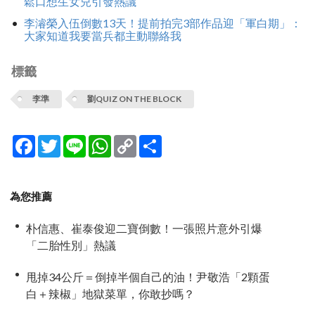
鬆口想生女兒引發熱議
李濬榮入伍倒數13天！提前拍完3部作品迎「軍白期」：
大家知道我要當兵都主動聯絡我
標籤
李準
劉QUIZ ON THE BLOCK
Facebook
Twitter
Line
WhatsApp
Copy
分
Link
享
為您推薦
朴信惠、崔泰俊迎二寶倒數！一張照片意外引爆
「二胎性別」熱議
甩掉34公斤＝倒掉半個自己的油！尹敬浩「2顆蛋
白＋辣椒」地獄菜單，你敢抄嗎？