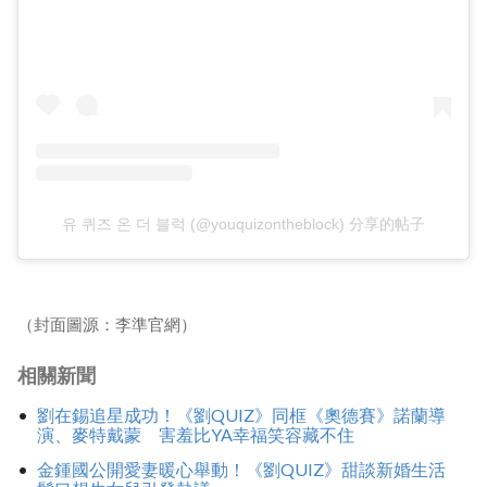
유 퀴즈 온 더 블럭 (@youquizontheblock) 分享的帖子
（封面圖源：李準官網）
相關新聞
劉在錫追星成功！《劉QUIZ》同框《奧德賽》諾蘭導
演、麥特戴蒙 害羞比YA幸福笑容藏不住
金鍾國公開愛妻暖心舉動！《劉QUIZ》甜談新婚生活