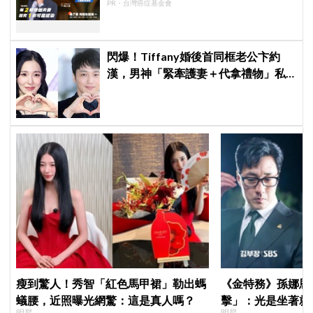
PR・台灣癌症基金會
閃爆！Tiffany婚後首同框老公卞約
漢，男神「緊牽護妻＋代拿禮物」私
下甜度超標
瘦到驚人！秀智「紅色馬甲裙」勒出螞
《金特務》孫娜恩
蟻腰，近照曝光網驚：這是真人嗎？
擊」：光是坐著就
明星
明星