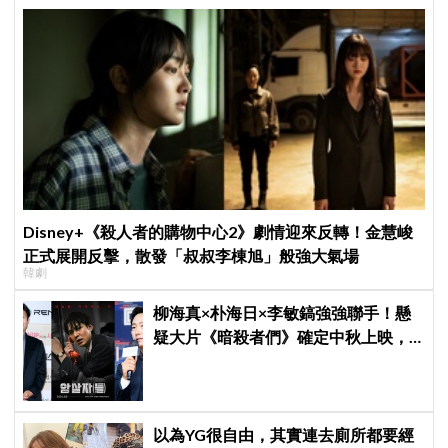
Disney+《殺人者的購物中心2》劇情迎來反轉！金慧峻
正式展開反擊，散發「叔叔李棟旭」般強大氣場
韓劇
柳海真×朴海日×李敏鎬強強聯手！懸
疑大片《暗殺者們》確定中秋上映，
還原1974韓第一夫人暗殺疑雲
以為YG很自由，其實連去廁所都要經