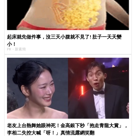
起床就先做件事，沒三天小腹就不見了! 肚子一天天變
小！
PR・新素簡
老友上台熱舞她眼神死！金高銀下秒「抱走青龍大賞」，
李相二失控大喊「呀！」真情流露網笑翻