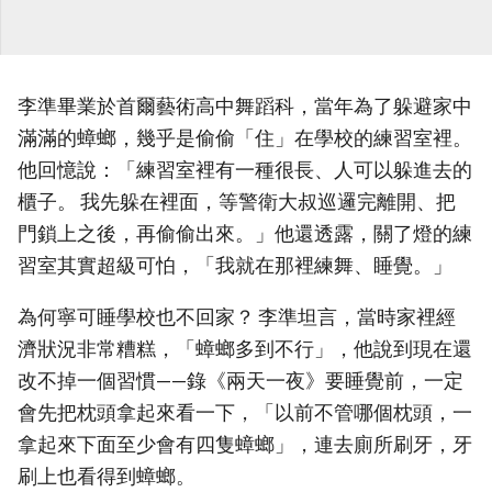
李準畢業於首爾藝術高中舞蹈科，當年為了躲避家中
滿滿的蟑螂，幾乎是偷偷「住」在學校的練習室裡。
他回憶說：「練習室裡有一種很長、人可以躲進去的
櫃子。 我先躲在裡面，等警衛大叔巡邏完離開、把
門鎖上之後，再偷偷出來。」他還透露，關了燈的練
習室其實超級可怕，「我就在那裡練舞、睡覺。」
為何寧可睡學校也不回家？ 李準坦言，當時家裡經
濟狀況非常糟糕，「蟑螂多到不行」，他說到現在還
改不掉一個習慣——錄《兩天一夜》要睡覺前，一定
會先把枕頭拿起來看一下，「以前不管哪個枕頭，一
拿起來下面至少會有四隻蟑螂」，連去廁所刷牙，牙
刷上也看得到蟑螂。