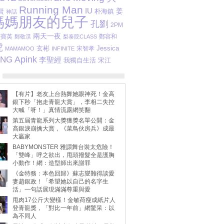
Running Man
IU
姜
朴海鎮
賢
神話
媽媽朋友的兒子
孔劉
2PM
兩天一夜
朴寶英
鄭容和
鄭敬淏
梨泰院CLASS
虎
玄彬
Jessica
宋智孝
MAMAMOO
INFINITE
Apink
ANG
李聖經
我獨自生活
宋江
【有片】老友上台熱舞她眼神死！金高
銀下秒「抱走青龍大賞」，李相二失控
大喊「呀！」真情流露網笑翻
第五屆青龍系列大獎獲獎名單公開：金
高銀淚崩擒大賞，《菜鳥伙房兵》成最
大贏家
BABYMONSTER 雅譞舞台裝太危險！
「雙峰」呼之欲出，甩頭撥髮全是護胸
小動作！網：造型師出來謝罪
《金特務：本色回歸》蘇志燮難得談愛
妻趙銀政！「希望她以自己的名字生
活」一句話展現滿滿尊重與愛
甩肉17公斤大變樣！金敏荷瘦成紙片人
登青龍獎，「對比一年前」網驚呆：以
為不同人