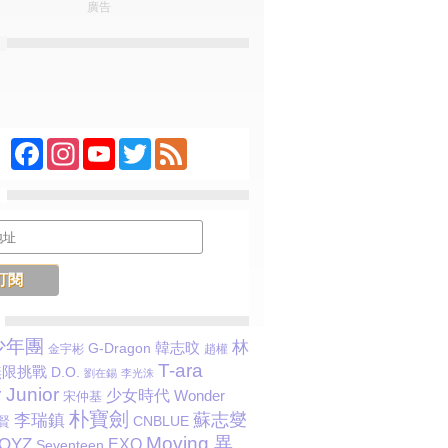
廣告
Facebook
Instagram
YouTube
Twitter
Feed
少年團
林
韓志旼
G-Dragon
金宇彬
趙權
T-ara
無限挑戰
D.O.
劉在錫
李光洙
 Junior
少女時代
Wonder
宋仲基
朴寶劍
李瑞鎮
蘇志燮
CNBLUE
賢
Moving 異
BOYZ
EXO
Seventeen