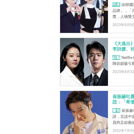
明星
由韓國
品牌」，「
獎，人物暨文
2023年9月9
《大逃出》
李詩媛、朴
綜藝
Netf
陣容頗吸引
2023年8月3
崔振赫吐
誼：「希
畫報
崔振赫日
請，言談中
員跨足綜藝的擔
2022年7月4