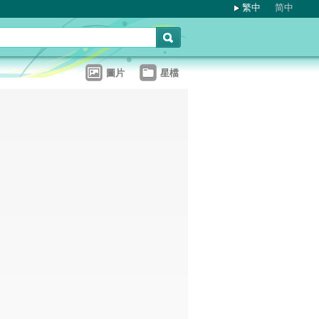
繁中
简中
圖片
星檔