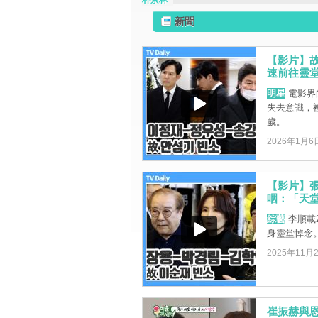
朴京林
新聞
【影片】故
速前往靈
明星
電影界
失去意識，被
歲。
2026年1月6
【影片】
咽：「天
綜藝
李順載
身靈堂悼念
2025年11月
崔振赫與