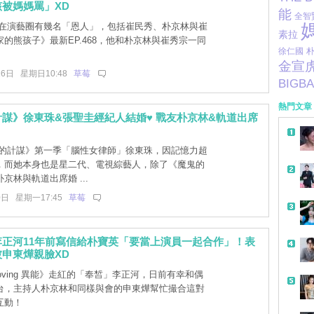
被媽媽罵」XD
能
全智
在演藝圈有幾名「恩人」，包括崔民秀、朴京林與崔
素拉
的熊孩子》最新EP.468，他和朴京林與崔秀宗一同
徐仁國
金宣
16日 星期日10:48
草莓
BIGB
熱門文章
謀》徐東珠&張聖圭經紀人結婚♥ 戰友朴京林&軌道出席
的計謀》第一季「腦性女律師」徐東珠，因記憶力超
，而她本身也是星二代、電視綜藝人，除了《魔鬼的
京林與軌道出席婚 ...
0日 星期一17:45
草莓
李正河11年前寫信給朴寶英「要當上演員一起合作」！表
申東燁親臉XD
ving 異能》走紅的「奉皙」李正河，日前有幸和偶
台，主持人朴京林和同樣與會的申東燁幫忙撮合這對
互動！