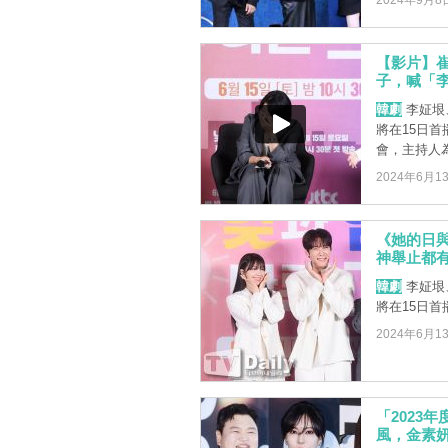
2024年9月8
【影片】
子，喊「
韓劇
李姃垠
將在15日首
會，主持人
2024年6月1
《她的日
神舉止都
韓劇
李姃垠
將在15日
2024年6月1
「2023
風，金素妍