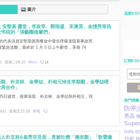
圖片
追蹤KSD
 安聖基 靈堂，李政宰、鄭雨盛、宋康昊、金憓秀等迅
堂弔唁的「演藝圈後輩們」
的代表演員安聖基因用餐途中發生呼吸道阻塞事故而
緊急送醫，最終於 1 月 5 日上午辭世，享壽 74
訂閱KSD
日 星期二09:20
Mico
16
張龍、朴京林、金學喆、朴相元悼念李順載，金學喆哽
堂再合作」
25日逝世，後輩張龍、朴京林、金學喆與朴相元，現
熱門標籤
。
防彈
28日 星期五15:30
草莓
秀晶
Super
Girls
伯
恩人朴京林&崔秀宗見面，竟被吐槽「擁老顏」「歌聲像
THE 