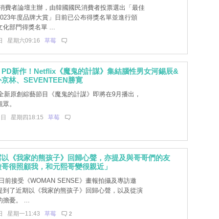
消費者論壇主辦，由韓國國民消費者投票選出「最佳
2023年度品牌大賞」日前已公布得獎名單並進行頒
化部門得獎名單 ...
日 星期六09:16
草莓
PD新作！Netflix《魔鬼的計謀》集結腦性男女河錫辰&
京林、SEVENTEEN勝寛
lix全新原創綜藝節目《魔鬼的計謀》即將在9月播出，
觀眾。
1日 星期四18:15
草莓
露以《我家的熊孩子》回歸心聲，亦提及與哥哥們的友
澈哥很照顧我，和元熙哥變很親近」
前接受《WOMAN SENSE》畫報拍攝及專訪邀
提到了近期以《我家的熊孩子》回歸心聲，以及從演
憂。 ...
日 星期一11:43
草莓
2