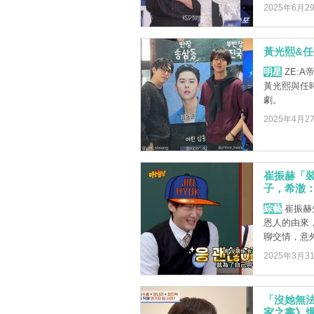
2025年6月2
黃光熙&任
明星
ZE:A
黃光熙與任
劇。
2025年4月2
崔振赫「裝
子，希澈
綜藝
崔振赫
恩人的由來
聊交情，意外
2025年3月3
「沒她無
家之書》