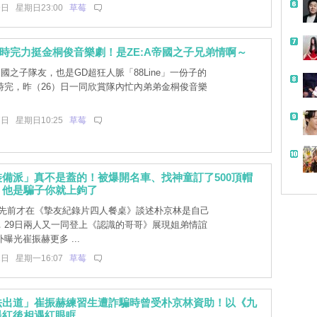
9日 星期日23:00
草莓
時完力挺金桐俊音樂劇！是ZE:A帝國之子兄弟情啊～
帝國之子隊友，也是GD超狂人脈「88Line」一份子的
時完，昨（26）日一同欣賞隊內忙內弟弟金桐俊音樂
7日 星期日10:25
草莓
帶
備派」真不是蓋的！被爆開名車、找神童訂了500頂帽
：他是騙子你就上鉤了
先前才在《摯友紀錄片四人餐桌》談述朴京林是自己
，29日兩人又一同登上《認識的哥哥》展現姐弟情誼
曝光崔振赫更多 ...
1日 星期一16:07
草莓
法出道」崔振赫練習生遭詐騙時曾受朴京林資助！以《九
爆紅後相遇紅眼眶