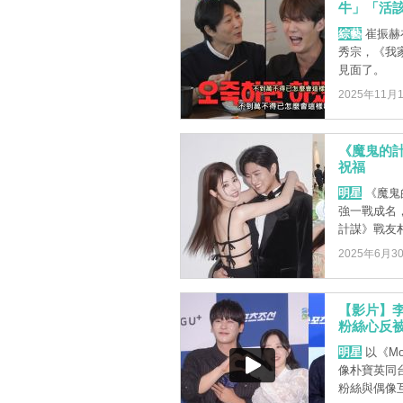
牛」「活該
綜藝
崔振赫
秀宗，《我家
見面了。
2025年11月
《魔鬼的計
祝福
明星
《魔鬼
強一戰成名
計謀》戰友朴
2025年6月3
【影片】
粉絲心反被
明星
以《Mo
像朴寶英同
粉絲與偶像