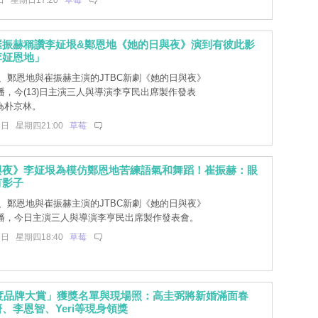
日 星期日17:20
草莓
崔振赫稱讚李姃垠&鄭恩地《她的日與夜》演到有彼此影
李姃恩地」
、鄭恩地與崔振赫主演的JTBC新劇《她的日與夜》
播，今(13)日主演三人與導演李亨民出席製作發表
為朴京林。
3日 星期四21:00
草莓
與夜》李姃垠為模仿鄭恩地苦練語氣和舞蹈！崔振赫：眼
有影子
、鄭恩地與崔振赫主演的JTBC新劇《她的日與夜》
首播，今日主演三人與導演李亨民出席製作發表會。
3日 星期四18:40
草莓
年度品牌大賞」獲獎名單與現場照：高圭弼將新婚滿面春
、李恩智、Yeri等現身領獎