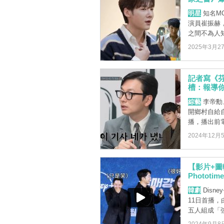
明星
知名M
演員崔振赫
之間不為人
2025年3月2
記者寫《
槽：報導
綜藝
李帝勳
開鄉村自給
播，播出前電
2024年12月
【影片+圖
Phototim
韓劇
Dis
11日首播
五人組成「強