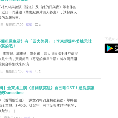
C朴京林與曾演《隧道》及《她的日與夜》等名作的
，近日一同受邀《摯友紀錄片四人餐桌》，談起兩人
知的溫馨故事。
7日 星期四17:00
草莓
3
下載KSD
芬蘭租屋生活》有「四大美男」！李東輝爆料姜棟元吐
你寫的吧！
、李東輝、郭東延、車銀優，四大演員攜手赴芬蘭展
自足生活，實境節目《芬蘭的租屋生活》將在明日開
視台特別找來四演 ...
5日 星期四17:00
草莓
2
輯】金東旭主演《首爾破笑組》自己唱OST！超洗腦讓
e變Dancetime
ney+《首爾破笑組》（原文강매강直翻強魅強）即將在
，由金東旭、朴智煥、徐賢宇、朴世阮與李勝宇主演，
魅強」（ ...