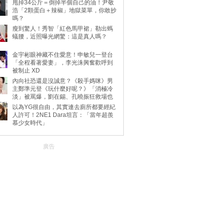
甩掉34公斤＝倒掉半個自己的油！尹敬
浩「2顆蛋白＋辣椒」地獄菜單，你敢抄
嗎？
瘦到驚人！秀智「紅色馬甲裙」勒出螞
蟻腰，近照曝光網驚：這是真人嗎？
金宇彬眼神藏不住愛意！申敏兒一登台
「全程看著愛妻」，李光洙興奮歡呼到
被制止 XD
內向社恐還是沒誠意？《殺手媽咪》男
主鄭準元登《玩什麼好呢？》「消極冷
淡」被罵爆，劉在錫、孔曉振狂救場也
不動
以為YG很自由，其實連去廁所都要經紀
人許可！2NE1 Dara坦言：「當年超羨
慕少女時代」
廣告