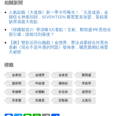
相關新聞
人氣綜藝《大逃脫》新一季卡司曝光！「元老成員」金
鍾旼＆神童回歸，SEVENTEEN 勝寛驚喜加盟，姜鎬童
缺席成最大焦點
《韓國製造2》導演曝3大看點！玄彬、鄭雨盛9年恩怨全
面引爆：誰能活到最後？
【圖】雙影后同台飆戲！金憓秀、曹汝貞重磅合作黑色
喜劇《現在不是外遇的問題》發佈會，曬恩愛網紅捲驚
天祕密
標籤
金東炫
金憓秀
金奎吏
鄭雨盛
趙容弼
申鉉濬
權相佑
李政宰
李德華
朴重勳
朴京林
崔秀宗
宋承憲
宋康昊
安聖基
太真兒
Facebook
Twitter
Line
WhatsApp
Copy
分