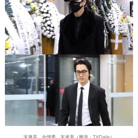
宋康昊、金憓秀、宋承憲（圖源：TVDaily）