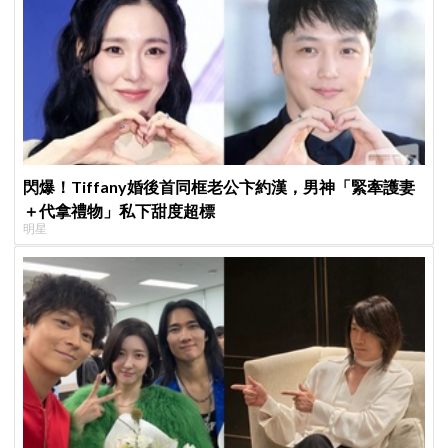
閃爆！Tiffany婚後首同框老公卞約漢，男神「緊牽護妻
＋代拿禮物」私下甜度超標
明星