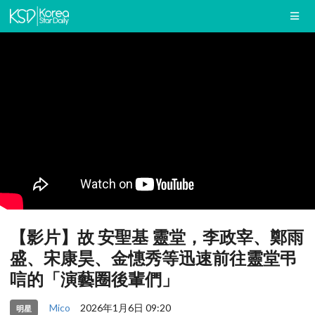
【影片】故 安聖基 靈堂，李政宰、鄭雨
盛、宋康昊、金憓秀等迅速前往靈堂弔
唁的「演藝圈後輩們」
Mico
2026年1月6日 09:20
明星