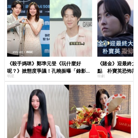
《殺手媽咪》鄭準元登《玩什麼好
《賭金》迎最終大
呢？》掀態度爭議！孔曉振曝「錄影後
點 朴寶英恐怖黑
明星
韓劇
真的吐了」心疼喊：沒能救你