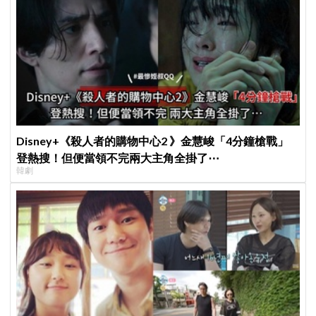
Disney+《殺人者的購物中心2 》金慧峻「4分鐘槍戰」
登熱搜！但便當領不完兩大主角全掛了⋯
韓劇