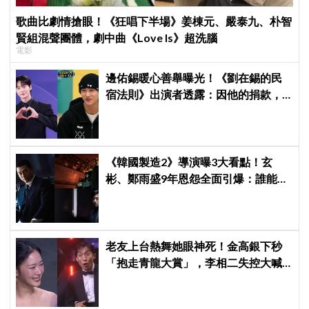
歌曲比劇情搶眼！《狂唱下半場》姜棟元、嚴泰九、朴智
賢組混聲團體，劇中曲《Love Is》超洗腦
電影
邊佑錫暖心善舉曝光！《劉在錫的民
宿法則》出演者透露：因他的捐款，
兒童患者順利完成治療
《韓國製造2》導演曝3大看點！玄
彬、鄭雨盛9年恩怨全面引爆：誰能活
到最後？
老友上台熱舞她眼神死！金高銀下秒
「抱走青龍大賞」，李相二失控大喊
「呀！」真情流露網笑翻