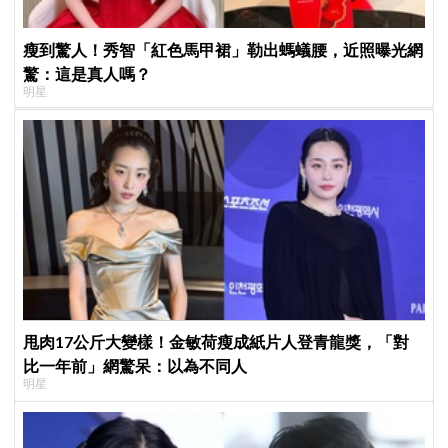
瘦到驚人！秀智「紅色馬甲裙」勒出螞蟻腰，近照曝光網
驚：這是真人嗎？
明星
甩肉17公斤大變樣！金敏荷瘦成紙片人登青龍獎，「對
比一年前」網驚呆：以為不同人
明星