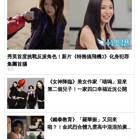
秀英首度挑戰反派角色！新片《特務搞飛機2》化身犯罪
集團首腦
電影
《女神降臨》美女作家「喵嗚」迎來
第二個兒子！一家四口幸福近況公開
《鐵拳教育》「羅華振」又回來
啦？！金武烈合體九雲高中混混拍廣
告，兩人嚇壞反應笑翻劇迷：根本番