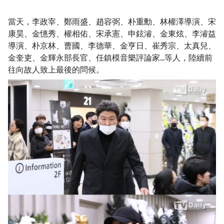
當天，李政宰、鄭雨盛、趙容弼、朴重勳、林權澤導演、宋
康昊、金憓秀、權相佑、宋承憲、申鉉濬、金東炫、李濬益
導演、朴京林、曹國、李德華、金亨日、崔秀宗、太真兒、
金奎吏、金輝永部長官、任鎮模音樂評論家...等人，陸續前
往向故人致上最後的問候。