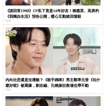
《請回答1988》CP私下竟是16年好友！柳惠英、高庚杓
《我獨自生活》預告公開，暖心互動掀回憶殺
綜藝
內向社恐還是沒禮貌？《殺手媽咪》男主鄭準元登《玩什
麼好呢》被罵爆，劉在錫、孔曉振狂救場也帶不動
明星