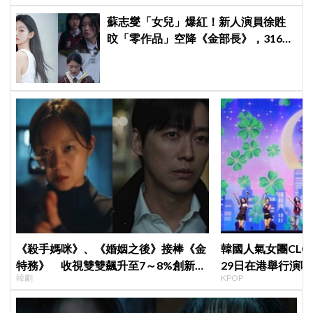
蘇志燮「女兒」爆紅！新人演員徐貹
旼「零作品」空降《金部長》，316萬
舊片被挖出網驚呆：星味藏不住！
《殺手媽咪》、《婚姻之後》接棒《金
韓國人氣女團CLC出
特務》 收視雙雙飆升至7～8%創新
29日在港舉行演唱
韓劇
KPOP
高！