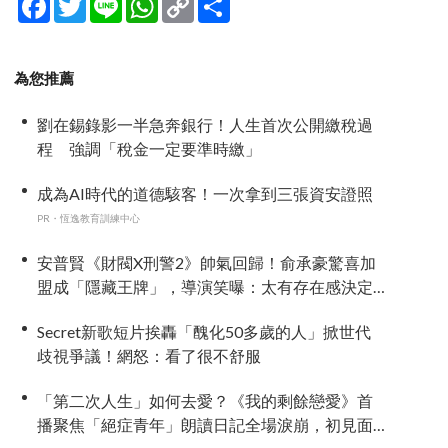
Link
享
為您推薦
劉在錫錄影一半急奔銀行！人生首次公開繳稅過
程 強調「稅金一定要準時繳」
成為AI時代的道德駭客！一次拿到三張資安證照
PR・恆逸教育訓練中心
安普賢《財閥X刑警2》帥氣回歸！俞承豪驚喜加
盟成「隱藏王牌」，導演笑曝：太有存在感決定
提前登場
Secret新歌短片挨轟「醜化50多歲的人」掀世代
歧視爭議！網怒：看了很不舒服
「第二次人生」如何去愛？《我的剩餘戀愛》首
播聚焦「絕症青年」朗讀日記全場淚崩，初見面