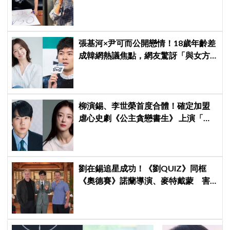
次再見」
張基河×尹可而公開戀情！18歲年齡差
成韓網熱議焦點，網友驚訝「與女方
媽媽僅差5歲」
柳演錫、李世榮首度合體！確定加盟
虐心史劇《公主貪戀書生》 上演「朝
鮮版羅密歐與茱麗葉」
劉在錫追星成功！《劉QUIZ》同框
《奧德賽》諾蘭導演、麥特戴蒙 害
羞比YA幸福笑容藏不住