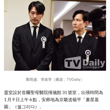
鄭雨盛、李政宰（圖源：TVDaily）
靈堂設於首爾聖母醫院殯儀館 31 號室，出殯時間為
1 月 9 日上午 6 點，安葬地為京畿道楊平「畫星墓
園」（별그리다）。