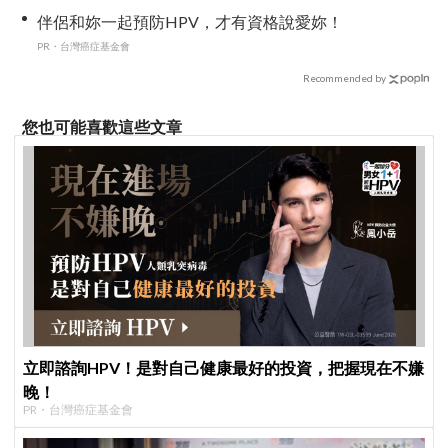
竟「撞見舊識」！
伴侶和妳一起預防HPV，才有資格說愛妳！
PR・台灣癌症基金會
Recommended by
您也可能喜歡這些文章
立即諮詢HPV！是對自己健康最好的投資，把握現在不嫌
晚！
PR・台灣癌症基金會