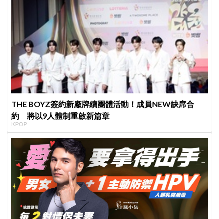
THE BOYZ簽約新廠牌續團體活動！成員NEW缺席合
約 將以9人體制重啟新篇章
KPOP