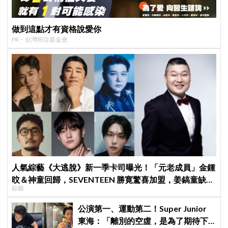
做到這點才有資格說愛你
PR・台灣癌症基金會
人氣綜藝《大逃脫》新一季卡司曝光！「元老成員」金鍾
旼＆神童回歸，SEVENTEEN 勝寛驚喜加盟，姜鎬童缺席
綜藝
成最大焦點
公演第一、運動第二！Super Junior
東海：「離別的空虛，是為了期待下