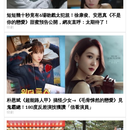
短短幾十秒竟有6場吻戲太犯規！徐康俊、安恩真《不是
你的戀愛》甜蜜預告公開，網友直呼：太期待了！
韓劇
朴恩斌《超能路人甲》搞怪少女→《毛骨悚然的戀愛》見
鬼霸總！180度反差演技獲讚「信看演員」
韓劇