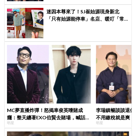
迷因本尊來了！SJ崔始源現身新北
「只有始源能停車」名店、暖叮「常
幫我換照片」，店家尖叫合照網笑
翻：這輩子不能脫粉了
MC夢直播炸彈！怒揭車俊英嗜賭成
李瑞鎮暢談談退休
癮：整天纏著EXO伯賢去賭場，喊話
不用繳稅就是爽
明星
明星
「伯賢啊，男人就是要會賭」