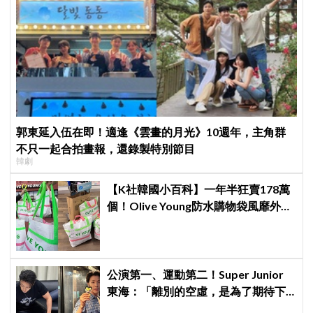
郭東延入伍在即！適逢《雲畫的月光》10週年，主角群
不只一起合拍畫報，還錄製特別節目
韓劇
【K社韓國小百科】一年半狂賣178萬
個！Olive Young防水購物袋風靡外國
遊客，機場「人手一個」成新奇景
公演第一、運動第二！Super Junior
東海：「離別的空虛，是為了期待下
次再見」