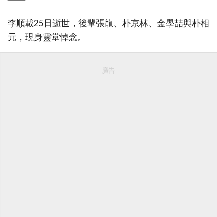
李順載25日逝世，後輩張龍、朴京林、金學喆與朴相
元，現身靈堂悼念。
廣告