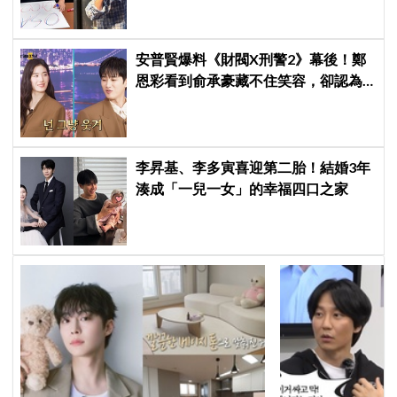
安普賢爆料《財閥X刑警2》幕後！鄭
恩彩看到俞承豪藏不住笑容，卻認為
安普賢只是「搞笑男」
李昇基、李多寅喜迎第二胎！結婚3年
湊成「一兒一女」的幸福四口之家