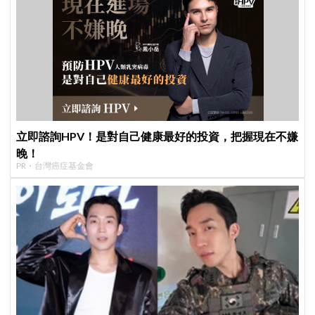
立即諮詢HPV！是對自己健康最好的投資，把握現在不嫌
晚！
PR・台灣癌症基金會