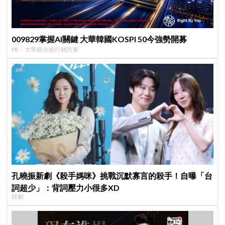
009829掌握AI關鍵 大華韓國KOSPI 50今強勢開募
PR・大華銀全能行銷方案
孔曉振新劇《殺手媽咪》挑戰沉默寡言的殺手！自曝「台
詞超少」：背詞壓力小很多XD
韓劇