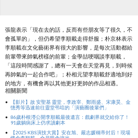
張龍表示「現在去的話，反而有些朋友等了很久，不
會孤單的」，但仍希望李順載走得舒服；朴京林表示
李順載在文化藝術界有很大的影響，是每次活動都給
前輩帶來帥氣榜樣的前輩；金學喆哽咽談李順載，
「這段時間感謝了，總有一天會在天堂再見，到時候
再帥氣的一起合作吧」；朴相元望李順載舒適地到好
的地方，有機會再以其他更好更帥的作品相遇。
相關新聞
【影片】故 安聖基 靈堂，李政宰、鄭雨盛、宋康昊、金
憓秀等迅速前往靈堂弔唁的「演藝圈後輩們」
86歲朴根瀅公開李順載最後遺言：戲劇界就交給你了！
91歲躺病床上仍求讀劇本
【2025 KBS演技大賞】安在旭、嚴志媛稱帝封后！現場
懷念李順載，全員眼含淚光