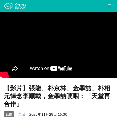
【影片】張龍、朴京林、金學喆、朴相
元悼念李順載，金學喆哽咽：「天堂再
合作」
草莓
2025年11月28日 15:30
綜藝