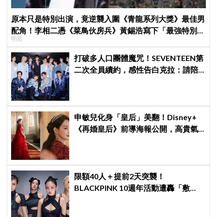
原本只是特別出演，竟逆襲入圍《青龍系列大獎》最佳男
配角！李相二憑《菜鳥伙房兵》黃錫浩寫下「最強特別出
明星
演」傳奇
打破多人口團體魔咒！SEVENTEEN第
二次全員續約，感性告白克拉：請陪
伴「TEAM SVT」見證永恆約定！
申敏兒化身「皇后」美翻！Disney+
《再婚皇后》前導海報公開，高貴氣
場＋豪華主演陣容讓人超期待！
限額40人＋提前2天突襲！
BLACKPINK 10週年活動遭轟「敷
衍」，YG急證實：4人確定完全體出
席