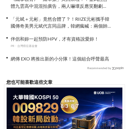
體九雲高中混混拍廣告，兩人嚇壞反應笑翻劇
迷：根本番外篇！
「元斌＋元彬」竟然合體了？！RIIZE元彬攜手韓
國傳奇美男元斌代言同品牌，韓網瘋喊：兩個帥
哥來了！
伴侶和妳一起預防HPV，才有資格說愛妳！
PR・台灣癌症基金會
網傳 EXO 將推出新的小分隊！這個組合呼聲最高
Recommended by
您也可能喜歡這些文章