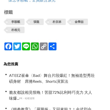
標籤
李順載
張龍
朴京林
金學喆
朴相元
Facebook
Twitter
Line
WhatsApp
Copy
分
Link
享
為您推薦
ATEEZ崔傘〈Bad〉舞台片段爆紅！無袖造型秀壯
碩身材 席捲Reels、Shorts演算法
脆友都說相見恨晚！苦甜72%比利時巧克力 大人
味爆...
PR・哈根達斯
《鐵拳教育》「羅華振」又回來啦？！金武烈合