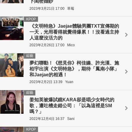
下閨密婚紗
2023年3月21日 17:00
草莓
KPOP
《文明特急》Jaejae體驗男團TXT宣傳期的
一天，光用看得就覺得爆累！！沒看過主持
人這麼沒活力的
2023年2月26日 17:00
Mico
綜藝
夢幻聯動！《想見你》柯佳嬿、許光漢、施
柏宇出演《文明特急》，期待「鳳南小隊」
和Jaejae的相遇！
2023年2月2日 13:39
Yuan
綜藝
姜知英被爆試鏡KARA卻是唱少女時代的
歌，遭吐槽走錯公司：「以為這裡是SM
嗎？」
2022年12月4日 16:37
Sani
KPOP