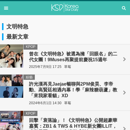
文明特急
最新文章
KPOP
曾在《文明特急》被選為擁「回眼名」的二
代女團！9Muses再聚提前慶祝15週年
2025年7月9日 17:25
草莓
綜藝
許光漢再見Jaejae暢聊與2PM俊昊、李帝
勳、高賢廷相遇內幕！學「麻辣糖葫蘆」教
「來我家看貓」XD
2024年6月1日 14:30
草莓
KPOP
回擊「衰落論」！《文明特急》公開超豪華
嘉賓：ZB1 & TWS & HYBE新女團ILLIT，