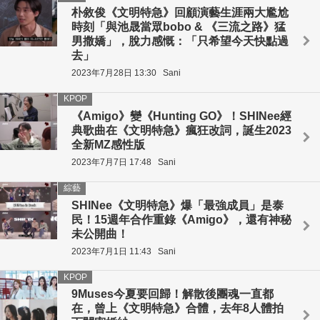
朴敘俊《文明特急》回顧演藝生涯兩大尷尬
時刻「與池晟當眾bobo & 《三流之路》猛
男撒嬌」，脫力感慨：「只希望今天快點過
去」
2023年7月28日 13:30
Sani
KPOP
《Amigo》變《Hunting GO》！SHINee經
典歌曲在《文明特急》瘋狂改詞，誕生2023
全新MZ感性版
2023年7月7日 17:48
Sani
綜藝
SHINee《文明特急》爆「最強成員」是泰
民！15週年合作重錄《Amigo》，還有神秘
未公開曲！
2023年7月1日 11:43
Sani
KPOP
9Muses今夏要回歸！解散後團魂一直都
在，曾上《文明特急》合體，去年8人體拍