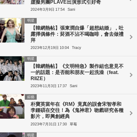
虛擬男團PLAVE出演形式引好奇
2024年3月9日 17:54
Sani
明星
【韓網熱帖】張東潤自爆「超想結婚」，吐
露擇偶條件：菸酒不沾不喝咖啡，會去做禮
拜
2023年12月19日 10:04
Tracy
明星
【韓網熱帖】《文明特急》製作組也意見不
一的話題：是否能和朋友一起洗澡（feat.
RIIZE）
2023年11月3日 17:37
Sani
綜藝
朴寶英當年在《RM》竟真的誤會宋智孝和
李鍾碩在交往！為《鬼神君》吻戲研究各種
影片，即興創經典
2023年7月31日 17:30
草莓
明星