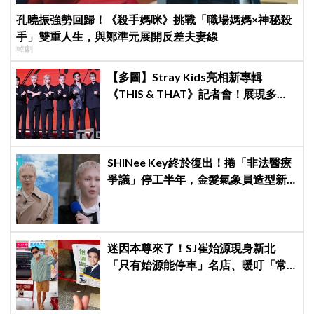
孔曉振強勢回歸！《殺手媽咪》挑戰「職場媽媽×神秘殺
手」雙重人生，與鄭準元展開反差夫妻線
韓劇
【多圖】Stray Kids亮相新專輯
《THIS & THAT》記者會！展現多才
全能與滿滿自信，預告「以熱治熱」
炸裂夏日音樂圈
SHINee Key終於復出！捲「非法醫療
爭議」停工半年，金髮氣象員造型新
專輯預告、韓網評價兩極
迷因本尊來了！SJ崔始源現身新北
「只有始源能停車」名店、暖叮「常
幫我換照片」，店家尖叫合照網笑
翻：這輩子不能脫粉了