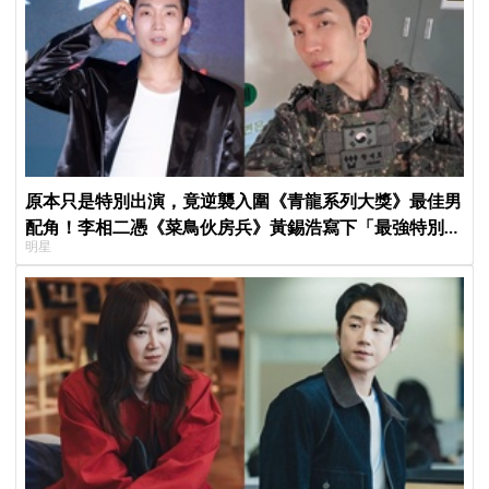
原本只是特別出演，竟逆襲入圍《青龍系列大獎》最佳男
配角！李相二憑《菜鳥伙房兵》黃錫浩寫下「最強特別出
明星
演」傳奇