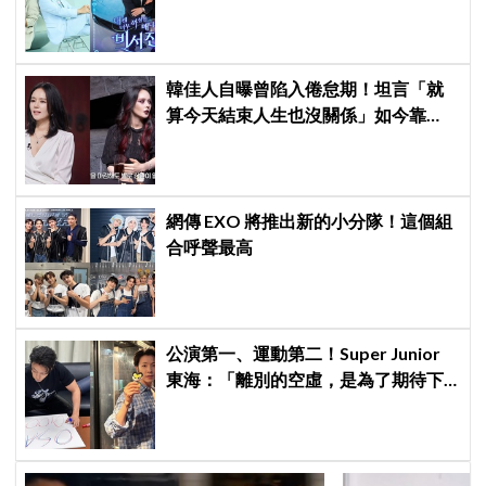
星私生活都包辦！8月28日首播
韓佳人自曝曾陷入倦怠期！坦言「就
算今天結束人生也沒關係」如今靠
YouTube重拾生活樂趣
網傳 EXO 將推出新的小分隊！這個組
合呼聲最高
公演第一、運動第二！Super Junior
東海：「離別的空虛，是為了期待下
次再見」