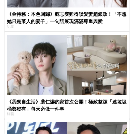
《金特務：本色回歸》蘇志燮難得談愛妻趙銀政！「不想
她只是某人的妻子」一句話展現滿滿尊重與愛
明星
《我獨自生活》裴仁爀的家首次公開！極致整潔「連垃圾
桶都沒有」每天必做一件事
綜藝