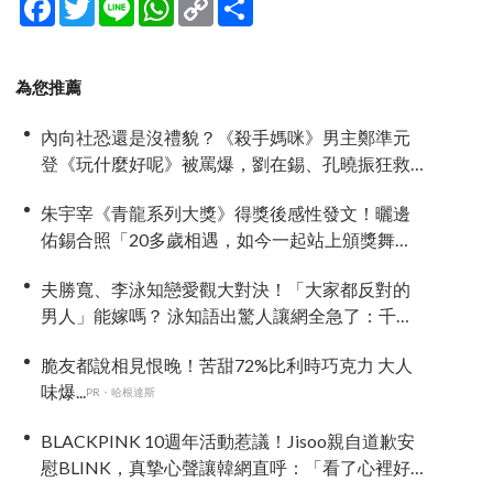
Link
享
為您推薦
內向社恐還是沒禮貌？《殺手媽咪》男主鄭準元
登《玩什麼好呢》被罵爆，劉在錫、孔曉振狂救
場也帶不動
朱宇宰《青龍系列大獎》得獎後感性發文！曬邊
佑錫合照「20多歲相遇，如今一起站上頒獎舞
台」
夫勝寬、李泳知戀愛觀大對決！「大家都反對的
男人」能嫁嗎？ 泳知語出驚人讓網全急了：千萬
要小心
脆友都說相見恨晚！苦甜72%比利時巧克力 大人
味爆...
PR・哈根達斯
BLACKPINK 10週年活動惹議！Jisoo親自道歉安
慰BLINK，真摯心聲讓韓網直呼：「看了心裡好