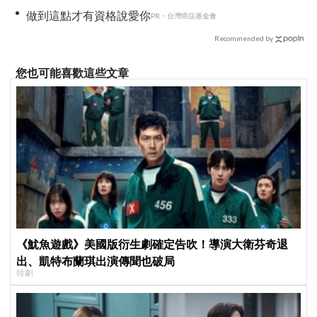
暖」
做到這點才有資格說愛你
PR・台灣癌症基金會
Recommended by
您也可能喜歡這些文章
《魷魚遊戲》美國版衍生劇確定告吹！導演大衛芬奇退
出、凱特布蘭琪出演傳聞也破局
韓劇