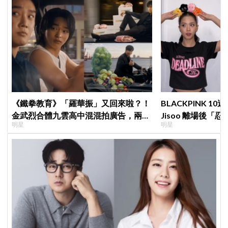
《鐵拳教育》「羅華振」又回來啦？！
BLACKPINK 
金武烈合體九雲高中混混拍廣告，兩人
Jisoo 離場後
明星
明星
嚇壞反應笑翻劇迷：根本番外篇！
看了好心疼