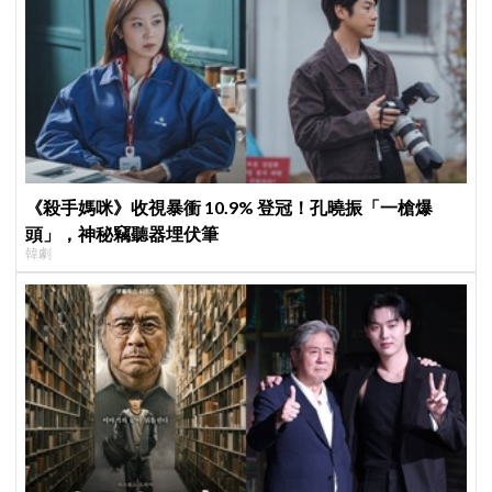
《殺手媽咪》收視暴衝 10.9% 登冠！孔曉振「一槍爆
頭」，神秘竊聽器埋伏筆
韓劇