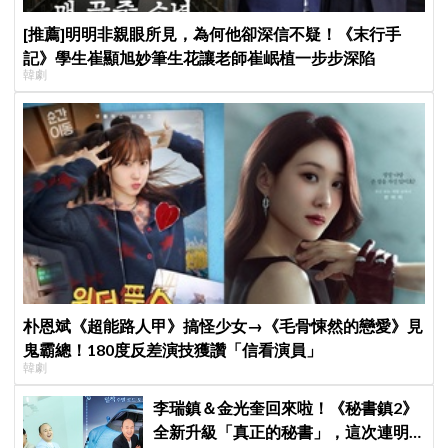
[推薦]明明非親眼所見，為何他卻深信不疑！《末行手
記》學生崔顯旭妙筆生花讓老師崔岷植一步步深陷
韓劇
朴恩斌《超能路人甲》搞怪少女→《毛骨悚然的戀愛》見
鬼霸總！180度反差演技獲讚「信看演員」
韓劇
李瑞鎮＆金光奎回來啦！《秘書鎮2》
全新升級「真正的秘書」，這次連明