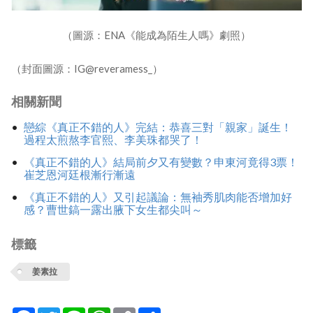
（圖源：ENA《能成為陌生人嗎》劇照）
（封面圖源：IG@reveramess_）
相關新聞
戀綜《真正不錯的人》完結：恭喜三對「親家」誕生！
過程太煎熬李官熙、李美珠都哭了！
《真正不錯的人》結局前夕又有變數？申東河竟得3票！
崔芝恩河廷根漸行漸遠
《真正不錯的人》又引起議論：無袖秀肌肉能否增加好
感？曹世鎬一露出腋下女生都尖叫～
標籤
姜素拉
Facebook
Twitter
Line
WhatsApp
Copy
分