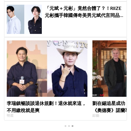
「元斌＋元彬」竟然合體了？！RIIZE
元彬攜手韓國傳奇美男元斌代言同品
牌，韓網瘋喊：兩個帥哥來了！
李瑞鎮暢談談退休規劃！退休就來這，
劉在錫追星成功！《
不用繳稅就是爽
《奧德賽》諾蘭導
明星
綜藝
比YA幸福笑容藏