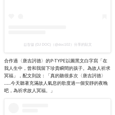
김창열 (DJ DOC)（@doc102）分享的貼文
合作過〈唐吉訶德〉的P-TYPE以圖黑文白字寫「在
我人生中，曾和我留下珍貴瞬間的孩子。為故人祈求
冥福」，配文則說：「真的聽很多次〈唐吉訶德〉
……今天聽著充滿故人氣息的歌度過一個安靜的夜晚
吧，為祈求故人冥福。」