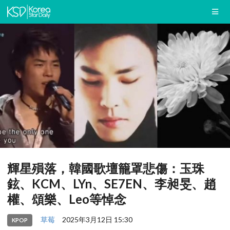
輝星殞落，韓國歌壇籠罩悲傷：玉珠
鉉、KCM、LYn、SE7EN、李昶旻、趙
權、頌樂、Leo等悼念
草莓
2025年3月12日 15:30
KPOP