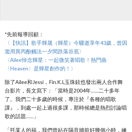
*先前報導回顧：
‎〈【快訊】歌手輝晟（輝星）今驟逝享年43歲，曾因
濫用異丙酚觸法一夕間跌落谷底〉
‎〈Ailee悼念輝星：一起微笑著唱歌！熱門曲
〈Heaven〉是輝星創作的！〉
除了Ailee和Jessi，Fin.K.L玉珠鉉也發出兩人合作舞
台影片，長文寫下：「當時是2004年……二十多年
了。我們二十多歲的時候，專注於『各種的唱歌
課』，到處一起上過很多課，那時候總是熱烈討論唱
歌的話題……」
「托某人的福，我們曾站在隔音牆前好幾個小時，練