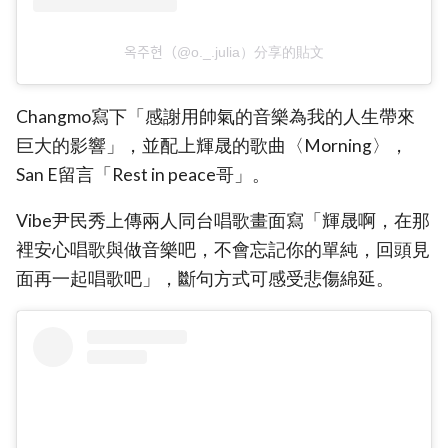
옥주현（@o._.julia）分享的貼文
Changmo寫下「感謝用帥氣的音樂為我的人生帶來
巨大的影響」，並配上輝晟的歌曲〈Morning〉，
San E留言「Rest in peace哥」。
Vibe尹民秀上傳兩人同台唱歌畫面寫「輝晟啊，在那
裡安心唱歌與做音樂吧，不會忘記你的單純，回頭見
面再一起唱歌吧」，斷句方式可感受悲傷綿延。