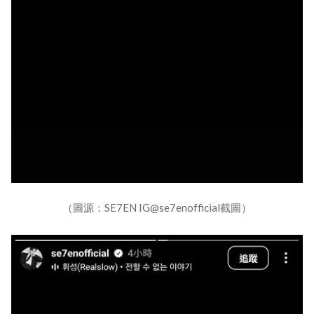
（圖源：SE7EN IG@se7enofficial截圖）