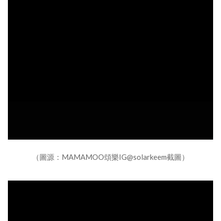
（圖源：MAMAMOO頌樂IG@solarkeem截圖）