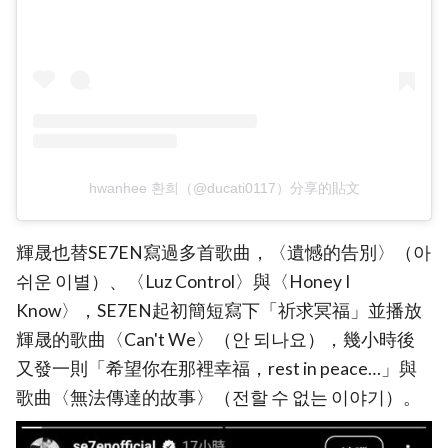
hwanhee 환희（@ducati0117）分享的貼文
輝晟也替SE7EN寫過多首歌曲，〈遺憾的告別〉（아
쉬운 이별）、〈Luz Control〉與〈Honey I
Know〉，SE7EN起初簡短寫下「祈求冥福」並播放
輝晟的歌曲〈Can't We〉（안 되나요），幾小時後
又發一則「希望你在那裡幸福，rest in peace…」與
歌曲〈無法傳達的故事〉（전할 수 없는 이야기）。