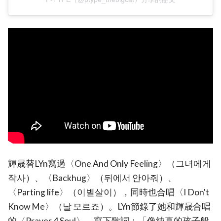
輝晟替LYn寫過〈One And Only Feeling〉（그녀에게
작사）、〈Backhug〉（뒤에서 안아줘）、
〈Parting life〉（이별살이），同時也合唱〈I Don't
Know Me〉（날 모르죠）。LYn節錄了她和輝晟合唱
的〈Prayer 4 Soul〉，寫下歌詞：「像純真的孩子般