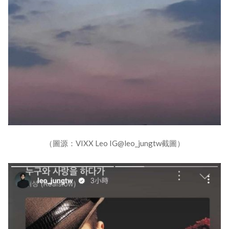
（圖源：VIXX Leo IG@leo_jungtw截圖）