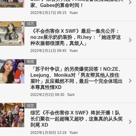
家、Gabee的算命时间！
2022年2月17日 09:15
Yuan
综艺
《不会伤害你 X SWF》最后一集先公开：
no:ze展示奶奶装扮，Ri.hey：「她连穿这
种衣服都很漂亮，真烦人」
2022年2月11日 09:45
Yuan
明星
「苏子叶争议」的另类爆笑回答！NO:ZE、
Leejung、Monika对「男友帮其他人按住
菜叶」反应截然不同，最后一个完全体现出
本尊真性情XD
2022年2月2日 09:30
Sani
综艺
综艺《不会伤害你 X SWF》终於开播！队
长们聚在一起超嗨又超吵，这集真的从头笑
到尾 XD
2022年1月30日 13:19
Yuan