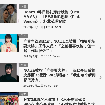
明星
Honey J昨日婚礼穿婚纱跳《Hey
MAMA》！LEEJUNG热舞《Pink
Venom》、朴载范唱祝歌
2022年11月19日 12:33
Sani
明星
广告争议道歉后，NO:ZE又被爆「拍摄现场
耍大牌」工作人员：「之前很喜欢她，但一
起工作后脱饭了」
2022年7月14日 14:26
Yuan
明星
NO:ZE被指「广告耍大牌」，沉默多日后首
次露面！泪洒SWF演唱会：「我们每个瞬间
都很努力」
2022年7月12日 08:00
Sani
综艺
只有3集真的不够看！《不会伤害你 X
SWF》未公开片段：Aiki准备友情戒指给大