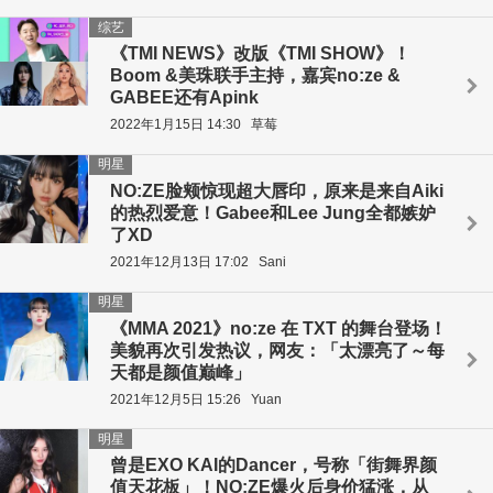
综艺
《TMI NEWS》改版《TMI SHOW》！
Boom &美珠联手主持，嘉宾no:ze &
GABEE还有Apink
2022年1月15日 14:30
草莓
明星
NO:ZE脸颊惊现超大唇印，原来是来自Aiki
的热烈爱意！Gabee和Lee Jung全都嫉妒
了XD
2021年12月13日 17:02
Sani
明星
《MMA 2021》no:ze 在 TXT 的舞台登场！
美貌再次引发热议，网友：「太漂亮了～每
天都是颜值巅峰」
2021年12月5日 15:26
Yuan
明星
曾是EXO KAI的Dancer，号称「街舞界颜
值天花板」！NO:ZE爆火后身价猛涨，从