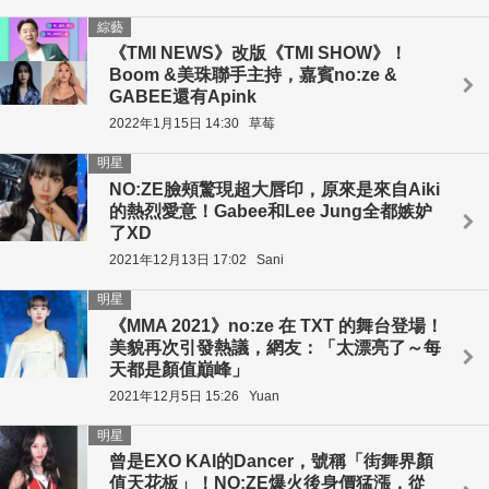
綜藝
《TMI NEWS》改版《TMI SHOW》！
Boom &美珠聯手主持，嘉賓no:ze &
GABEE還有Apink
2022年1月15日 14:30
草莓
明星
NO:ZE臉頰驚現超大唇印，原來是來自Aiki
的熱烈愛意！Gabee和Lee Jung全都嫉妒
了XD
2021年12月13日 17:02
Sani
明星
《MMA 2021》no:ze 在 TXT 的舞台登場！
美貌再次引發熱議，網友：「太漂亮了～每
天都是顏值巔峰」
2021年12月5日 15:26
Yuan
明星
曾是EXO KAI的Dancer，號稱「街舞界顏
值天花板」！NO:ZE爆火後身價猛漲，從