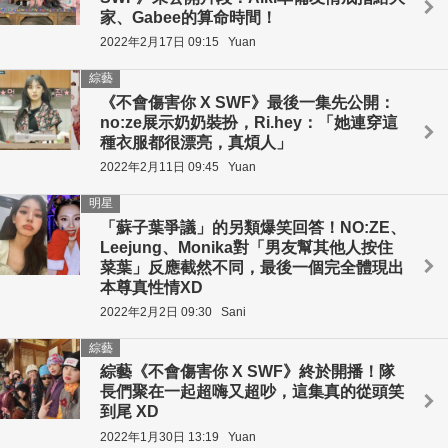
家、Gabee的算命時間！
2022年2月17日 09:15
Yuan
綜藝
《不會傷害你 X SWF》最後一集先公開：
no:ze展示奶奶裝扮，Ri.hey：「她連穿這
種衣服都很漂亮，真煩人」
2022年2月11日 09:45
Yuan
明星
「蘇子葉爭議」的另類爆笑回答！NO:ZE、
Leejung、Monika對「男友幫其他人按住
菜葉」反應截然不同，最後一個完全體現出
本尊真性情XD
2022年2月2日 09:30
Sani
綜藝
綜藝《不會傷害你 X SWF》終於開播！隊
長們聚在一起超嗨又超吵，這集真的從頭笑
到尾 XD
2022年1月30日 13:19
Yuan