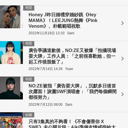
明星
Honey J昨日婚禮穿婚紗跳《Hey
MAMA》！LEEJUNG熱舞《Pink
Venom》、朴載範唱祝歌
2022年11月19日 12:33
Sani
明星
廣告爭議道歉後，NO:ZE又被爆「拍攝現場
耍大牌」工作人員：「之前很喜歡她，但一
起工作後脫飯了」
2022年7月14日 14:26
Yuan
明星
NO:ZE被指「廣告耍大牌」，沉默多日後首
次露面！淚灑SWF演唱會：「我們每個瞬間
都很努力」
2022年7月12日 08:00
Sani
綜藝
只有3集真的不夠看！《不會傷害你 X
SWF》未公開片段：Aiki準備友情戒指給大