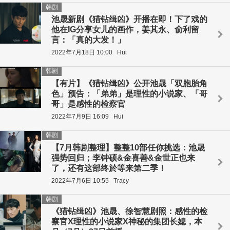
韩剧
池晟新剧《猎钻缉凶》开播在即！下了戏的
他在IG分享女儿的画作，姜其永、俞利留
言：「真的大发！」
2022年7月18日 10:00
Hui
韩剧
【有片】《猎钻缉凶》公开池晟「双胞胎角
色」预告：「弟弟」是理性的小说家、「哥
哥」是感性的检察官
2022年7月9日 16:09
Hui
韩剧
【7月韩剧整理】整整10部任你挑选：池晟
强势回归；李钟硕&金喜善&金世正也来
了，还有这部终於等来第二季！
2022年7月6日 10:55
Tracy
韩剧
《猎钻缉凶》池晟、徐智慧剧照：感性的检
察官X理性的小说家X神秘的集团长媳，本