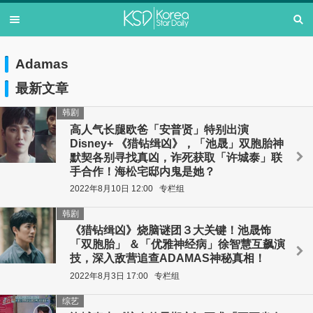
Adamas
最新文章
韩剧
高人气长腿欧爸「安普贤」特别出演
Disney+ 《猎钻缉凶》，「池晟」双胞胎神
默契各别寻找真凶，诈死获取「许城泰」联
手合作！海松宅邸内鬼是她？
2022年8月10日 12:00
专栏组
韩剧
《猎钻缉凶》烧脑谜团３大关键！池晟饰
「双胞胎」 ＆「优雅神经病」徐智慧互飙演
技，深入敌营追查ADAMAS神秘真相！
2022年8月3日 17:00
专栏组
综艺