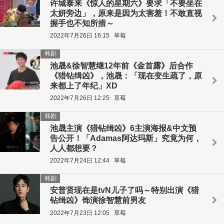
许城泰来《惊人的星期六》要求「不要坐在
太妍旁边」，原来是因为太害羞！不敢直视
握手也不知所措～
2022年7月26日 16:15
草莓
韩剧
池晟&徐智慧继12年前《金首露》后合作
《猎钻缉凶》，池晟：「现在变生疏了，原
来都上了年纪」XD
2022年7月26日 12:25
草莓
韩剧
池晟主演《猎钻缉凶》6主演海报&中文预
告公开！「Adamas阿达玛斯」究竟为何，
人人都想要？
2022年7月24日 12:44
草莓
韩剧
安普贤现在是tvN儿子了吗～特别出演《猎
钻缉凶》饰演徐智慧前男友
2022年7月23日 12:05
草莓