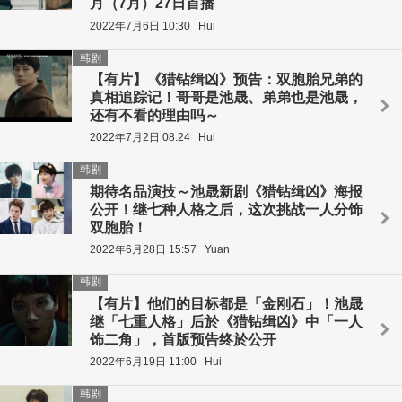
月（7月）27日首播
2022年7月6日 10:30
Hui
韩剧
【有片】《猎钻缉凶》预告：双胞胎兄弟的
真相追踪记！哥哥是池晟、弟弟也是池晟，
还有不看的理由吗～
2022年7月2日 08:24
Hui
韩剧
期待名品演技～池晟新剧《猎钻缉凶》海报
公开！继七种人格之后，这次挑战一人分饰
双胞胎！
2022年6月28日 15:57
Yuan
韩剧
【有片】他们的目标都是「金刚石」！池晟
继「七重人格」后於《猎钻缉凶》中「一人
饰二角」，首版预告终於公开
2022年6月19日 11:00
Hui
韩剧