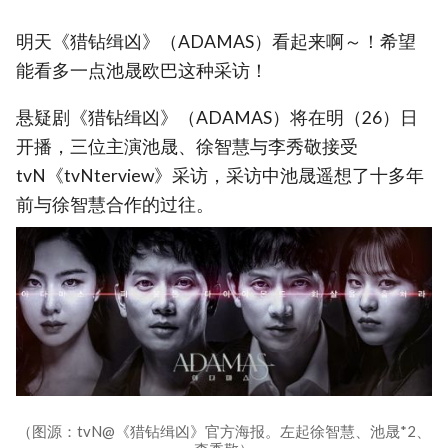
明天《猎钻缉凶》（ADAMAS）看起来啊～！希望
能看多一点池晟欧巴这种采访！
悬疑剧《猎钻缉凶》（ADAMAS）将在明（26）日
开播，三位主演池晟、徐智慧与李秀敬接受
tvN《tvNterview》采访，采访中池晟遥想了十多年
前与徐智慧合作的过往。
（图源：tvN@《猎钻缉凶》官方海报。左起徐智慧、池晟*2、