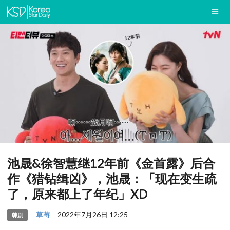
池晟&徐智慧继12年前《金首露》后合
作《猎钻缉凶》，池晟：「现在变生疏
了，原来都上了年纪」XD
草莓
2022年7月26日 12:25
韩剧