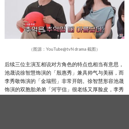
（图源：YouTube@tvN drama 截图）
后续三位主演互相说对方角色的特点也相当有意思，
池晟说徐智慧饰演的「殷惠秀」兼具帅气与美丽，而
李秀敬饰演的「金瑞熙」非常开朗。徐智慧形容池晟
饰演的双胞胎弟弟「河宇信」很老练又厚脸皮，李秀
敬则称双胞胎哥哥「宋秀贤」很热血、和温暖的池晟
本人不太相同。
要三人分别选择如果能当别的角色要选谁，池晟选吴
代焕饰演的神秘组织A「李组长」，徐智慧选黄汀旼