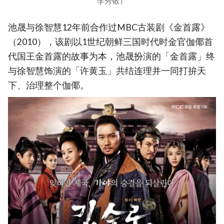
李秀敬）
池晟与徐智慧12年前合作过MBC古装剧《金首露》
（2010），该剧以1世纪朝鲜三国时代时金官伽倻首
代国王金首露的故事为本，池晟扮演的「金首露」终
与徐智慧饰演的「许黄玉」共结连理并一同打拚天
下、治理整个伽倻。