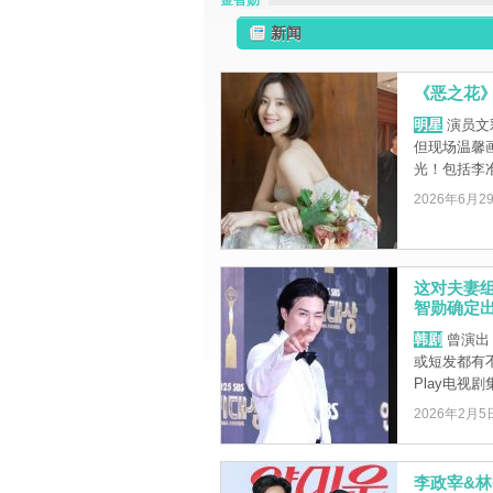
金智勋
新闻
《恶之花
明星
演员文
但现场温馨
光！包括李准
2026年6月2
这对夫妻
智勋确定
韩剧
曾演出
或短发都有不
Play电视剧集
2026年2月5
李政宰&