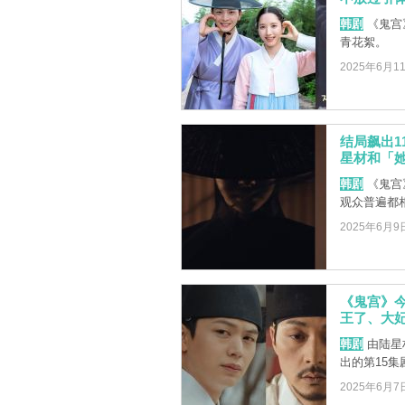
韩剧
《鬼宫
青花絮。
2025年6月1
结局飙出1
星材和「
韩剧
《鬼宫
观众普遍都
2025年6月9
《鬼宫》
王了、大
韩剧
由陆星
出的第15
2025年6月7