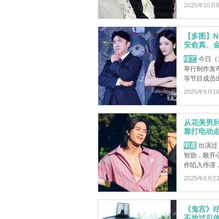
2025年10月
【多图】Ne
安俞真、
综艺
今日（1
举行制作发
等节目成员出 
2025年9月1
从花美男
靠打电动
明星
出演过
智勋，敞开
作陷入停滞，
2025年8月2
《鬼宫》
不放过引体