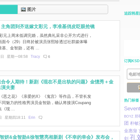
图片
追踪韩星
》主角团到齐送嫁文彩元，李准基俏皮眨眼抢镜
彩元上周末低调完婚，虽然典礼采非公开方式进行，
画面今（29）日终於被演员张熙轸透过社群媒体曝
基、金智勋，还有 ...
9日 星期一08:58
Tracy
6
订阅KSD
组合令人期待！新剧《现在不是出轨的问题》金憓秀＋金
出演夫妻
《恶之花》《亲爱的X》《鬼宫》等作品，不管长发
热门标签
同魅力的性格男演员金智勋，确认将接演Coupang
Seven
《现 ...
郑
BOYZ
日 星期四18:11
Erin
团
朴敏
金惠奫
孔
林智妍&金智勋&徐智慧亮相新剧《不幸的幸会》发布会，
剑