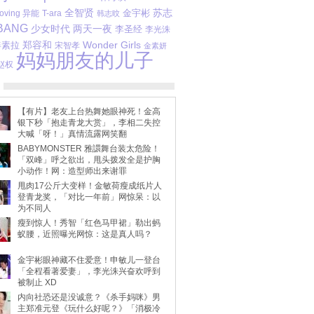
苏志
全智贤
金宇彬
oving 异能
T-ara
韩志旼
BANG
少女时代
两天一夜
李圣经
李光洙
郑容和
Wonder Girls
姜素拉
宋智孝
金素妍
妈妈朋友的儿子
赵权
【有片】老友上台热舞她眼神死！金高
银下秒「抱走青龙大赏」，李相二失控
大喊「呀！」真情流露网笑翻
BABYMONSTER 雅譞舞台装太危险！
「双峰」呼之欲出，甩头拨发全是护胸
小动作！网：造型师出来谢罪
甩肉17公斤大变样！金敏荷瘦成纸片人
登青龙奖，「对比一年前」网惊呆：以
为不同人
瘦到惊人！秀智「红色马甲裙」勒出蚂
蚁腰，近照曝光网惊：这是真人吗？
金宇彬眼神藏不住爱意！申敏儿一登台
「全程看著爱妻」，李光洙兴奋欢呼到
被制止 XD
内向社恐还是没诚意？《杀手妈咪》男
主郑准元登《玩什么好呢？》「消极冷