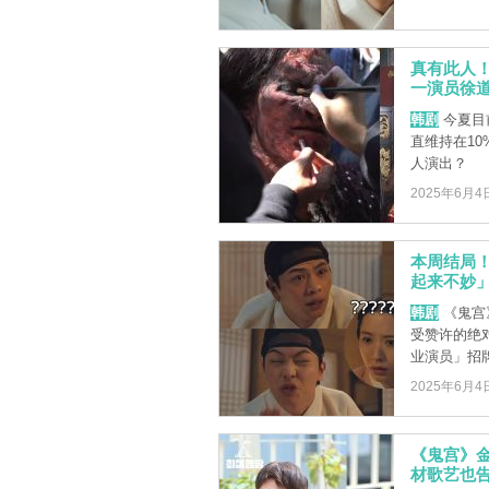
真有此人
一演员徐
韩剧
今夏目
直维持在1
人演出？
2025年6月4
本周结局
起来不妙
韩剧
《鬼宫
受赞许的绝
业演员」招
2025年6月4
《鬼宫》金
材歌艺也