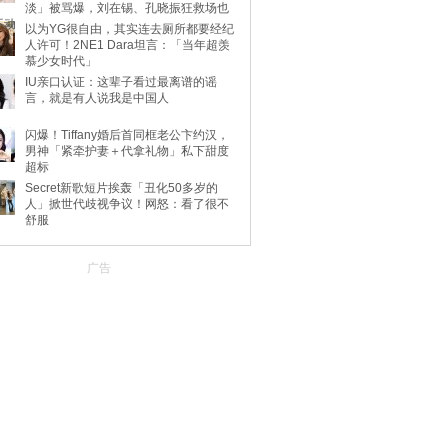
淡」被骂爆，刘在锡、孔晓振狂救场也
不动
以为YG很自由，其实连去厕所都要经纪
人许可！2NE1 Dara坦言：「当年超羡
慕少女时代」
IU亲口认证：这辈子看过最离谱的谣
言，就是有人说我是中国人
闪爆！Tiffany婚后首同框老公卞约汉，
男神「紧牵护妻＋代拿礼物」私下甜度
超标
Secret新歌短片挨轰「丑化50多岁的
人」掀世代歧视争议！网怒：看了很不
舒服
广告