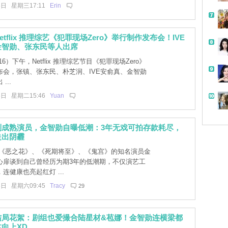
8日 星期三17:11
Erin
带
tflix 推理综艺《犯罪现场Zero》举行制作发布会！IVE
金智勋、张东民等人出席
6）下午，Netflix 推理综艺节目《犯罪现场Zero》
布会，张镇、张东民、朴芝润、IVE安俞真、金智勋
...
6日 星期二15:46
Yuan
到成熟演员，金智勋自曝低潮：3年无戏可拍存款耗尽，
走出阴霾
《恶之花》、《死期将至》、《鬼宫》的知名演员金
心扉谈到自己曾经历为期3年的低潮期，不仅演艺工
连健康也亮起红灯 ...
3日 星期六09:45
Tracy
29
结局花絮：剧组也爱撮合陆星材&苞娜！金智勋连横梁都
向上XD