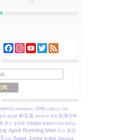
广告
网
Facebook
Instagram
YouTube
Twitter
Feed
teen
2PM
IU
MAMAMOO
CNBLUE
THE
朴宝英
防弹少年
敬淏
韩艺瑟
INFINITE
秀英
英
宋江
金宣虎
无限挑战
梨泰院CLASS
林秀晶
Running Man
Apink
玄彬
朴宝
D.O.
刘
Super Junior
Jessica
朴海镇
EXO