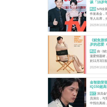
谈「18岁
韩剧
tvN
作发表会，
等人出席，分
2025年10月
《鱿鱼游
岁的恋爱
韩剧
由《鱿
漫爱情题材
於11月3日
2025年10月
金智勋荣登
IQ150
综艺
演员金
员演出，与
中找出真凶，