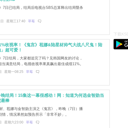
》7日已结局，结局后电视台SBS总算释出结局暨杀
1日 星期三17:40
草莓
下载KSD
1%收视率！《鬼宫》苞娜&陆星材帅气大战八尺鬼！陆
她」超可爱！
》7日结局，大家都追完了吗？见韩国网友的讨论，
相当满意结局，电视收视率果真飙出最佳成绩11%。
日 星期一08:25
草莓
今晚结局！15集这一幕很感动！网：知道为何选金智勋当
妃最棒
材、苞娜与金智勋主演之《鬼宫》，昨晚（7日）播
集剧情，情况果然如预告所示「非常不妙」。
日 星期六23:00
草莓