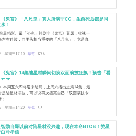
！《鬼宫》「八尺鬼」真人所演非CG，生前死后都是同
道永！
前最精彩、最「沁凉」韩剧非《鬼宫》莫属，收视一
0%左右佳绩，而里头相当重要的「八尺鬼」，竟是真
日 星期三17:10
草莓
6
！《鬼宫》14集陆星材瞬间切换双面演技狂飙！预告「看
」ㅠㅠ
》本周五六即将迎来结局，上周六播出之第14集，最
对是陆星材演技，可以说再次擦亮自己「双面演技专
牌！
日 星期三14:20
草莓
智勋自爆以前对陆星材没兴趣，现在本命BTOB！赞星
告白朴孝信