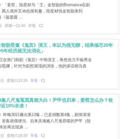
「姜哲」陆星材与「王」金智勋的Bromance在剧
，两人戏外互动也很有趣，陆星材找金智勋来到
目《最爱露 ...
日 星期一21:40
草莓
金智勋受邀《鬼宫》演王，本以为很无聊，结果倾尽20年
少5年经历就无法消化」
正在热门韩剧《鬼宫》中饰演王，角色张力不输男女
与苞娜，针对为剧想展现的演技，他的谈话相当真
1日 星期六23:20
草莓
13集八尺鬼冤屈真相大白！尹甲也归来，姜哲怎么办？收
近10%水准！
》昨晚30日播出第13集，已是倒数第4集，剧情渐渐
，首集就领便当、后来灵魂被八尺鬼吞噬的尹甲（陆
於再次现身 ...
1日 星期六18:20
草莓