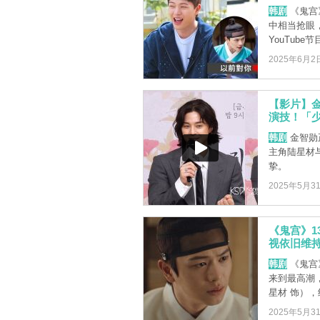
韩剧
《鬼宫》
中相当抢眼
YouTube节
2025年6月2
【影片】
演技！「
韩剧
金智勋
主角陆星材
挚。
2025年5月3
《鬼宫》
视依旧维持
韩剧
《鬼宫
来到最高潮
星材 饰），终
2025年5月3