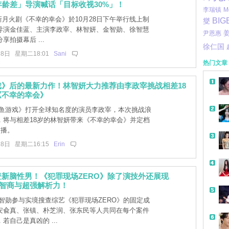
年龄差」导演喊话「目标收视30%」！
李瑞镇
M
全新月火剧《不幸的幸会》於10月28日下午举行线上制
BIG
燮
导演金佳蓝、主演李政宰、林智妍、金智勋、徐智慧
尹恩惠
享拍摄幕后 ...
徐仁国
28日 星期二18:01
Sani
热门文章
戏》后的最新力作！林智妍大力推荐由李政宰挑战相差18
《不幸的幸会》
鱼游戏》打开全球知名度的演员李政宰，本次挑战浪
，将与相差18岁的林智妍带来《不幸的幸会》并定档
首播。
28日 星期二16:15
Erin
新脑性男！《犯罪现场ZERO》除了演技外还展现
超高智商与超强解析力！
智勋参与实境搜查综艺《犯罪现场ZERO》的固定成
安兪真、张镇、朴芝润、张东民等人共同在每个案件
若自己是真凶的 ...