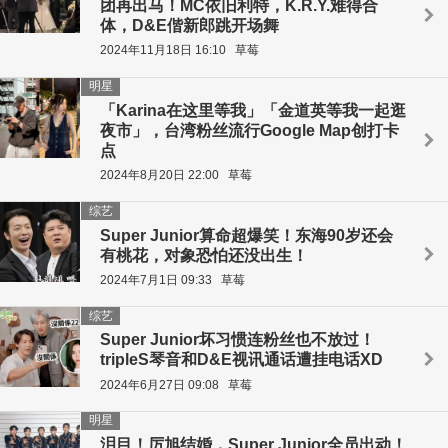
团再出马！MC依旧利特，K.R.Y.难得合
体，D&E偕新郎跳开场舞
2024年11月18日 16:10
草莓
明星
「Karina在这里等我」「金道英等我一起逛
夜市」，台湾粉丝流行Google Map创打卡
点
2024年8月20日 22:00
草莓
综艺
Super Junior算命超爆笑！东海90岁还会
有桃花，对象恐怕还没出生！
2024年7月1日 09:33
草莓
综艺
Super Junior坏习惯连粉丝也不放过！
tripleS琴音和D&E视讯通话遭挂电话XD
2024年6月27日 09:08
草莓
明星
泪目！厉旭结婚，Super Junior全员出动！