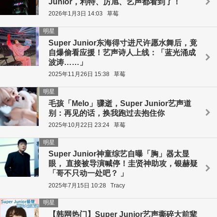
Junior，利特、厉旭、艺声都看到了！
2026年1月3日 14:03
草莓
明星
Super Junior东海得寸进尺许愿水舞后，竟
自爆偷看应援！艺声诗人上线：「蓝光涌成
波涛……」
2025年11月26日 15:38
草莓
明星
毛孩「Melo」骤逝，Super Junior艺声道
别：再见的话，换我跑过去抱住你
2025年10月22日 23:24
草莓
明星
Super Junior神童综艺自曝「胸」器太显
眼， 直接被导演喊停！圭贤神助攻，银赫疑
「哥不只动一处吧？ 」
2025年7月15日 10:28
Tracy
明星
【韩网热门】Super Junior艺声撕碎大前辈