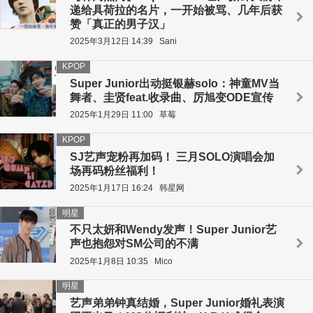
递给具荷拉的名片，一开始被骂、几年后获
赞「真正的男子汉」
2025年3月12日 14:39
Sani
KPOP
Super Junior出动挺银赫solo：神童MV当
舞者、圭贤feat.收录曲、厉旭变ODE宣传
2025年1月29日 11:00
草莓
KPOP
SJ艺声宠粉再加码！ 三月SOLO演唱会加
场再码粉丝福利！
2025年1月17日 16:24
韩星网
明星
不只太妍和Wendy发声！Super Junior艺
声也抱怨对SM公司的不满
2025年1月8日 10:35
Mico
明星
艺声弟弟钟真结婚，Super Junior婚礼表演