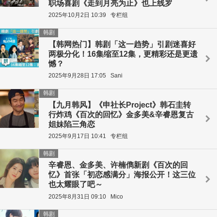
职场喜剧《走到月亮为止》也上线罗
2025年10月2日 10:39
专栏组
韩剧
【韩网热门】韩剧「这一趋势」引剧迷喜好
两极分化！16集缩至12集，更精彩还是更遗
憾？
2025年9月28日 17:05
Sani
韩剧
【九月韩风】《申社长Project》韩石圭转
行炸鸡《百次的回忆》金多美&辛睿恩复古
姐妹陷三角恋
2025年9月17日 10:41
专栏组
韩剧
辛睿恩、金多美、许楠儁新剧《百次的回
忆》首张「初恋感满分」海报公开！这三位
也太耀眼了吧～
2025年8月31日 09:10
Mico
韩剧