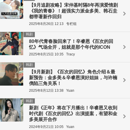
【9月追剧攻略】宋仲基时隔8年再演爱情剧
《我的青春》！超强实力派金多美、韩石圭
都带著新作回归
2025年8月26日 12:13
专栏组
韩剧
80年代青春脸回来了！辛睿恩《百次的回
忆》气场全开，姐就是那个年代的ICON
2025年8月15日 10:35
Tracy
韩剧
【9月新剧】《百次的回忆》角色介绍＆最
新预告：金多美＆辛睿恩演好姐妹，与许楠
儁陷三角关系！
2025年8月12日 13:38
Yuan
韩剧
新剧《正年》将在下月播出！辛睿恩又收到
时代剧《百次的回忆》出演提案，有望和金
多美展开合作
2024年9月21日 10:05
Yuan