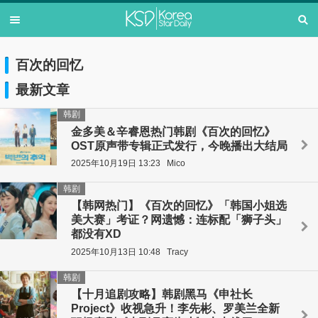
百次的回忆
最新文章
韩剧
金多美＆辛睿恩热门韩剧《百次的回忆》
OST原声带专辑正式发行，今晚播出大结局
2025年10月19日 13:23
Mico
韩剧
【韩网热门】《百次的回忆》「韩国小姐选
美大赛」考证？网遗憾：连标配「狮子头」
都没有XD
2025年10月13日 10:48
Tracy
韩剧
【十月追剧攻略】韩剧黑马《申社长
Project》收视急升！李先彬、罗美兰全新