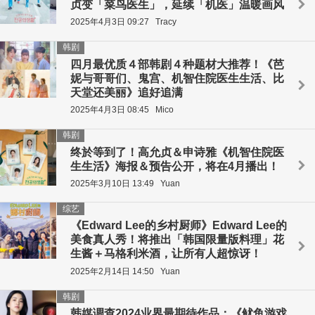
贞变「菜鸟医生」，延续「机医」温暖画风
2025年4月3日 09:27
Tracy
韩剧
四月最优质４部韩剧４种题材大推荐！《芭
妮与哥哥们、鬼宫、机智住院医生生活、比
天堂还美丽》追好追满
2025年4月3日 08:45
Mico
韩剧
终於等到了！高允贞＆申诗雅《机智住院医
生生活》海报＆预告公开，将在4月播出！
2025年3月10日 13:49
Yuan
综艺
《Edward Lee的乡村厨师》Edward Lee的
美食真人秀！将推出「韩国限量版料理」花
生酱＋马格利米酒，让所有人超惊讶！
2025年2月14日 14:50
Yuan
韩剧
韩媒调查2024业界最期待作品：《鱿鱼游戏