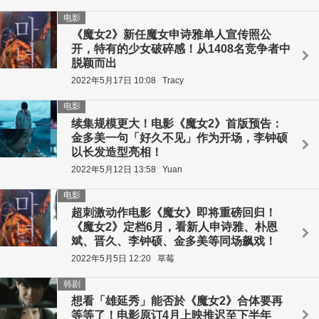
电影
《魔女2》新任魔女申诗雅单人宣传照公
开，特有的少女破碎感！从1408名竞争者中
脱颖而出
2022年5月17日 10:08
Tracy
电影
续集规模更大！电影《魔女2》首版预告：
金多美一句「好久不见」作为开场，李钟硕
以长发造型亮相！
2022年5月12日 13:58
Yuan
电影
超刺激动作电影《魔女》即将重磅回归！
《魔女2》定档6月，看新人申诗雅、朴恩
斌、晋久、李钟硕、金多美等同场飙戏！
2022年5月5日 12:20
草莓
韩剧
想看「雄延秀」能否於《魔女2》合体要再
等等了！电影原订4月上映推迟至下半年