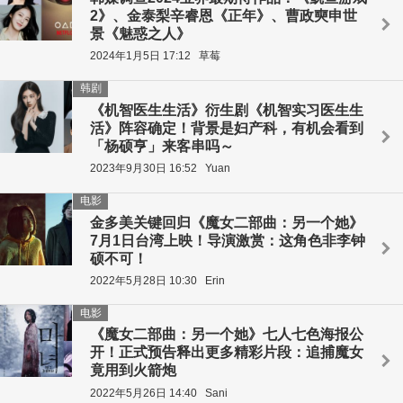
2》、金泰梨辛睿恩《正年》、曹政奭申世
景《魅惑之人》
2024年1月5日 17:12
草莓
韩剧
《机智医生生活》衍生剧《机智实习医生生
活》阵容确定！背景是妇产科，有机会看到
「杨硕亨」来客串吗～
2023年9月30日 16:52
Yuan
电影
金多美关键回归《魔女二部曲：另一个她》
7月1日台湾上映！导演激赏：这角色非李钟
硕不可！
2022年5月28日 10:30
Erin
电影
《魔女二部曲：另一个她》七人七色海报公
开！正式预告释出更多精彩片段：追捕魔女
竟用到火箭炮
2022年5月26日 14:40
Sani