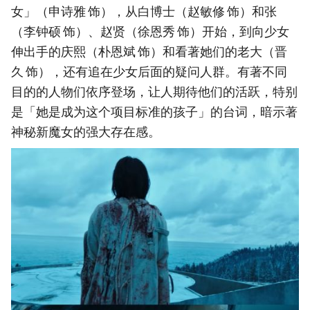
女」（申诗雅 饰），从白博士（赵敏修 饰）和张
（李钟硕 饰）、赵贤（徐恩秀 饰）开始，到向少女
伸出手的庆熙（朴恩斌 饰）和看著她们的老大（晋
久 饰），还有追在少女后面的疑问人群。有著不同
目的的人物们依序登场，让人期待他们的活跃，特别
是「她是成为这个项目标准的孩子」的台词，暗示著
神秘新魔女的强大存在感。