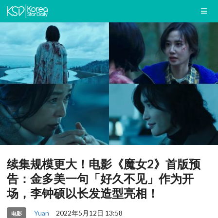
续集规模更大！电影《魔女2》首版预
告：金多美一句「好久不见」作为开
场，李钟硕以长发造型亮相！
Yuan
2022年5月12日 13:58
电影