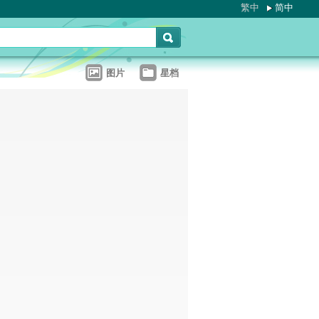
繁中
简中
图片
星档