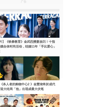
广告
片】《铁拳教育》金武烈携妻放闪！十指
娥合体时尚活动，结婚11年「手比爱心」
尔
ey+《杀人者的购物中心2 》金慧埈终於成代
周迎大结局「他」出现成最大伏笔