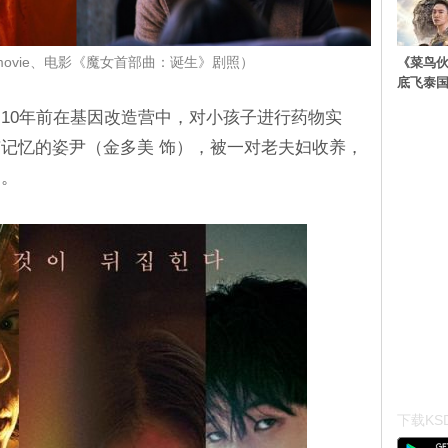
《菜鸟
e movie、电影《魔女首部曲：诞生》剧照）
底飞泰
10年前在基因改造营中，对小孩子进行药物实
记忆的姿尹（金多美 饰），被一对老夫妇收养，
中。
下载KSD