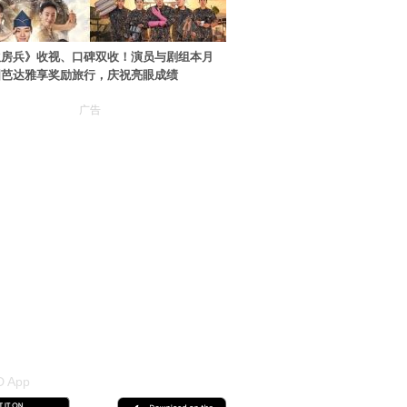
伙房兵》收视、口碑双收！演员与剧组本月
国芭达雅享奖励旅行，庆祝亮眼成绩
广告
 App