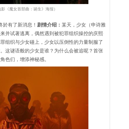
电影《魔女首部曲：诞生》海报）
终於有了新消息！
剧情介绍：
某天，少女（申诗雅
醒来并试著逃离，偶然遇到被犯罪组织操控的庆熙
犯罪组织与少女碰上，少女以压倒性的力量制服了
女。这谜语般的少女是谁？为什么会被追呢？首张
的角色们，增添神秘感。