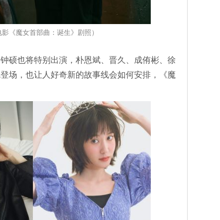
电影《魔女首部曲：诞生》剧照）
李钟硕也将特别出演，朴恩斌、晋久、成侑彬、徐
色登场，也让人好奇新的故事线会如何安排，《魔