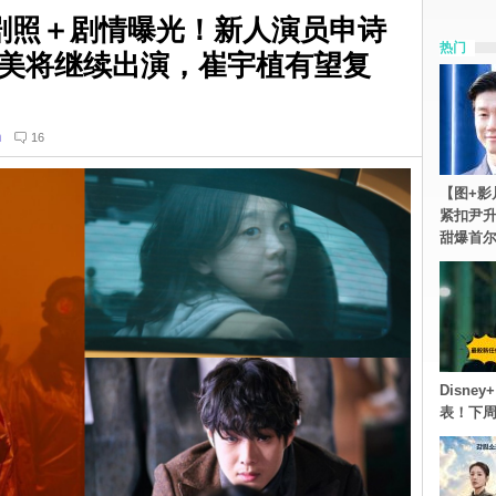
剧照＋剧情曝光！新人演员申诗
热门
美将继续出演，崔宇植有望复
n
16
【图+影
紧扣尹升
甜爆首
Disn
表！下