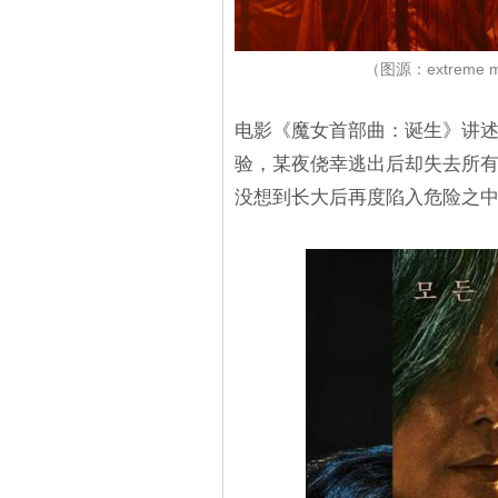
（图源：extrem
电影《魔女首部曲：诞生》讲述
验，某夜侥幸逃出后却失去所有
没想到长大后再度陷入危险之