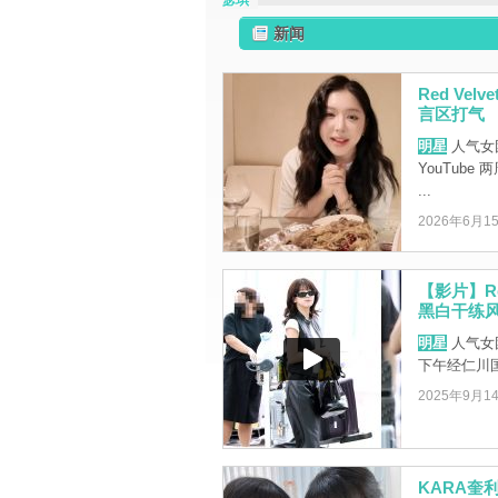
瑟琪
新闻
Red V
言区打气
明星
人气女团 
YouTub
...
2026年6月1
【影片】Re
黑白干练
明星
人气女团 
下午经仁川
2025年9月1
KARA奎