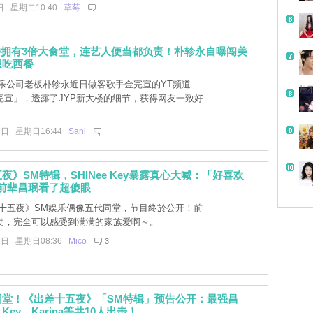
日 星期二10:40
草莓
楼拥有3倍大食堂，连艺人便当都负责！朴轸永自曝闯美
想吃西餐
娱乐公司老板朴轸永近日做客歌手金完宣的YT频道
带
完宣」，透露了JYP新大楼的细节，获得网友一致好
9日 星期日16:44
Sani
夜》SM特辑，SHINee Key暴露真心大喊：「好喜欢
前辈昌珉看了超傻眼
十五夜》SM娱乐偶像五代同堂，节目终於公开！前
动，完全可以感受到满满的家族爱啊～。
1日 星期日08:36
Mico
3
同堂！《出差十五夜》「SM特辑」预告公开：最强昌
ey、Karina等共10人出击！