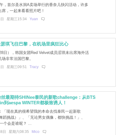
下午，首尔圣水洞A卖场举行的香奈儿快闪活动，许多
出席，一起来看看照片吧！
4日 星期三15:34
Yuan
lvet瑟琪飞往巴黎，在机场里疯狂比心
8日），韩国女团Red Velvet成员涩琪未出席海外活
机场非常法国巴黎。
8日 星期三09:51
Tracy
最期待SHINee泰民的新歌challenge：从BTS
ain到aespa WINTER都极致诱人！
：「现在真的很希望我的本命去找泰民一起新歌
nge（舞蹈挑战）」、「无论男女偶像，都快挑战！」、
一个会是谁呢？ ...
18日 星期六08:35
Mico