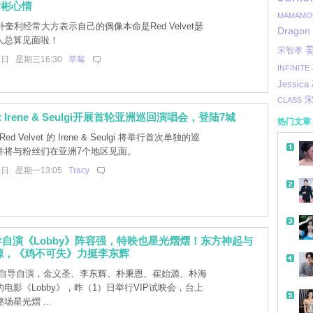
秀彬心情
MAMAMO
朴奎利经常大方表示自己的偶像本命是Red Velvet瑟
Dragon
人总算见面啦！
宋智孝
1日 星期三16:30
草莓
INFINITE
Jessica
CLASS
vet Irene & Seulgi开展首轮亚洲巡回演唱会，登陆7城
热门文章
ed Velvet 的 Irene & Seulgi 将举行首次单独的巡
并将与粉丝们在亚洲7个地区见面。
4日 星期一13:05
Tracy
自演《Lobby》阵容强，特映也星光熠熠！东方神起与
源，《鸡不可失》力挺李东辉
自导自演，金义圣、李东辉、朴秉恩、崔始源、朴海
电影《Lobby》，昨（1）日举行VIP试映会，台上
场星光熠 ...