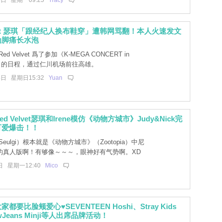
5日 星期一09:25
Tracy
elvet 瑟琪「跟经纪人换布鞋穿」遭韩网骂翻！本人火速发文
为脚痛长水泡
d Velvet 爲了参加《K-MEGA CONCERT in
ung》的日程，通过仁川机场前往高雄。
4日 星期日15:32
Yuan
d Velvet瑟琪和Irene模仿《动物方城市》Judy&Nick完
可爱爆击！！
eulgi）根本就是《动物方城市》（Zootopia）中尼
）的真人版啊！有够像～～～，眼神好有气势啊。XD
日 星期一12:40
Mico
都要比脸颊爱心♥SEVENTEEN Hoshi、Stray Kids
Jeans Minji等人出席品牌活动！