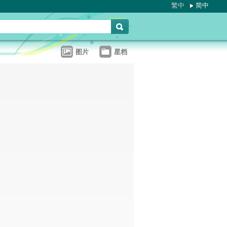
繁中
简中
图片
星档