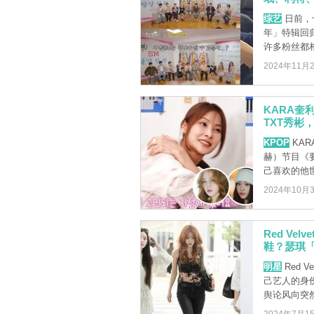
综艺
日前，十
年」特辑回归
许多粉丝都相当
2024年11月
KARA奎利的
TXT秀彬
KPOP
KAR
赫）节目《
己喜欢的他世 
2024年10月
Red V
鞋？瑟琪
明星
Red 
己艺人的身
舆论风向突然 