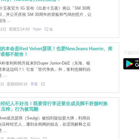
五夜官方 IG 宣布《出差十五夜》将以「SM 30周
，并公开庆祝 SM 30周年的背板和气球的照片，让
 ...
22日 星期五14:43
Yuan
11
本命是Red Velvet瑟琪！也爱NewJeans Haerin、疼
下载KSD
，谁都不能舍！
A朴奎利和韩升延来到Super Junior-D&E（东海、银
要来这边吗？》引发「世代争执」外，奎利也聊到自
...
3日 星期四09:16
草莓
elvet经纪人不好当！既要背行李还要在成员脚不舒服时换
「压榨」行为被骂翻
Velvet成员瑟琪（Seulgi）被拍到疑似耍大牌，利用自
份压榨经艺人，遭到全韩网的狙击，在涩琪解释之后
...