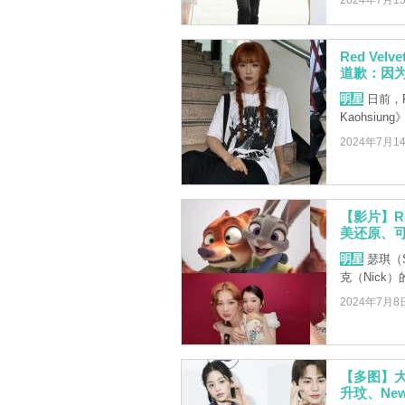
2024年7月1
Red V
道歉：因
明星
日前，Re
Kaohsi
2024年7月1
【影片】Re
美还原、
明星
瑟琪（S
克（Nick
2024年7月8
【多图】大家
升玟、New