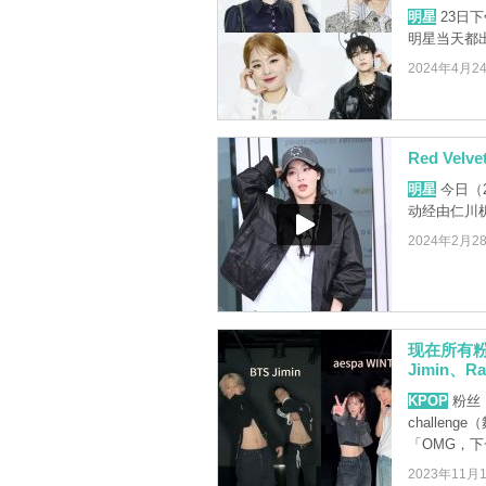
明星
23日
明星当天都
2024年4月2
Red Ve
明星
今日（2
动经由仁川
2024年2月2
现在所有粉丝
Jimin、R
KPOP
粉丝
challe
「OMG，下
2023年11月