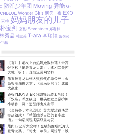
防弹少年团
Moving 异能
G-
O
EXO
CNBLUE
Wonder Girls
两天一夜
妈妈朋友的儿子
姜素拉
朴宝剑
玄彬
Seventeen
郑容和
T-ara
李瑞镇
林秀晶
朴宝英
梨泰院
宋仲基
【有片】老友上台热舞她眼神死！金高
银下秒「抱走青龙大赏」，李相二失控
大喊「呀！」真情流露网笑翻
第五届青龙系列大奖获奖名单公开：金
高银泪崩擒大赏，《菜鸟伙房兵》成最
大赢家
BABYMONSTER 雅譞舞台装太危险！
「双峰」呼之欲出，甩头拨发全是护胸
小动作！网：造型师出来谢罪
《金特务：本色回归》苏志燮难得谈爱
妻赵银政！「希望她以自己的名字生
活」一句话展现满满尊重与爱
甩肉17公斤大变样！金敏荷瘦成纸片人
登青龙奖，「对比一年前」网惊呆：以