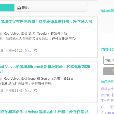
图片
追踪韩星
elvet瑟琪突宣布停更两周！疑受表妹离世打击，粉丝涌入留
Red Velvet 成员 瑟琪（Seulgi）将暂停更新
e 两周。虽然她本人并未直接提及原因，但外界推测与Yo
订阅KSD
5日 星期一16:26
Mico
d Velvet的瑟琪和Irene最新机场时尚，轻松驾驭2025
风！
Red Velvet 成员 Irene 和 Seulgi（瑟琪）於12日
热门标签
国际机场飞往吉隆坡，进行海外行程。
我独自
4日 星期日13:43
Mico
徐仁国
THE 
李
D.O.
利终於和本命Red Velvet瑟琪见面！狂喊可爱并作笔记、
Junio