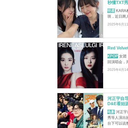
秒懂TXT
明星
KARA
琪，近日两
2025年6月1
Red Vel
KPOP
女团 R
回演唱会，
2025年4月1
河正宇自导
D&E看始
电影
河正宇
秀等人演出的
台下可以说整