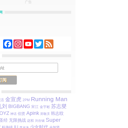
广告
网
Facebook
Instagram
YouTube
Twitter
Feed
Running Man
金宣虎
生活
2PM
孔刘
苏志燮
BIGBANG
宋江
金宇彬
Apink
BOYZ
韩志旼
伯贤
神话
郑敬淏
Super
圣经
无限挑战
赵权
刘在锡
r
少女时代
IU
朴海镇
全智贤
李光洙