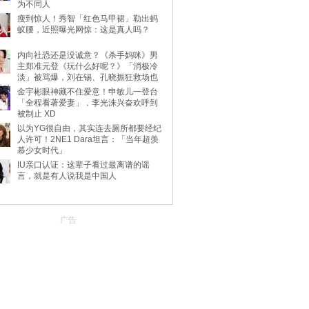
为不同人
瘦到惊人！秀智「红色马甲裙」勒出蚂
蚁腰，近照曝光网惊：这是真人吗？
内向社恐还是没诚意？《杀手妈咪》男
主郑准元登《玩什么好呢？》「消极冷
淡」被骂爆，刘在锡、孔晓振狂救场也
不动
金宇彬眼神藏不住爱意！申敏儿一登台
「全程看著爱妻」，李光洙兴奋欢呼到
被制止 XD
以为YG很自由，其实连去厕所都要经纪
人许可！2NE1 Dara坦言：「当年超羡
慕少女时代」
IU亲口认证：这辈子看过最离谱的谣
言，就是有人说我是中国人
广告