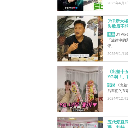
2025年4月1
JYP新大
失败后不
明星
JYP
「旋律中的
评。
2025年1月1
《出差十五
YG啊！」
综艺
《出差
后辈们的互
2024年12月
五代爱豆
珉、利特、K