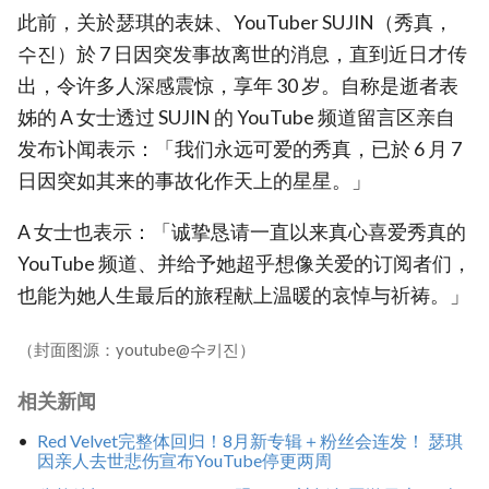
此前，关於瑟琪的表妹、YouTuber SUJIN（秀真，
수진）於 7 日因突发事故离世的消息，直到近日才传
出，令许多人深感震惊，享年 30 岁。自称是逝者表
姊的 A 女士透过 SUJIN 的 YouTube 频道留言区亲自
发布讣闻表示：「我们永远可爱的秀真，已於 6 月 7
日因突如其来的事故化作天上的星星。」
A 女士也表示：「诚挚恳请一直以来真心喜爱秀真的
YouTube 频道、并给予她超乎想像关爱的订阅者们，
也能为她人生最后的旅程献上温暖的哀悼与祈祷。」
（封面图源：youtube@수키진）
相关新闻
Red Velvet完整体回归！8月新专辑＋粉丝会连发！ 瑟琪
因亲人去世悲伤宣布YouTube停更两周