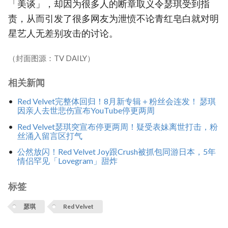
「美谈」，却因为很多人的断章取义令瑟琪受到指
责，从而引发了很多网友为泄愤不论青红皂白就对明
星艺人无差别攻击的讨论。
（封面图源：TV DAILY）
相关新闻
Red Velvet完整体回归！8月新专辑＋粉丝会连发！ 瑟琪
因亲人去世悲伤宣布YouTube停更两周
Red Velvet瑟琪突宣布停更两周！疑受表妹离世打击，粉
丝涌入留言区打气
公然放闪！Red Velvet Joy跟Crush被抓包同游日本，5年
情侣罕见「Lovegram」甜炸
标签
瑟琪
Red Velvet