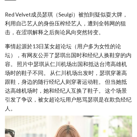
Red Velvet成员瑟琪（Seulgi）被拍到疑似耍大牌，
利用自己艺人的身份压榨经艺人，遭到全韩网的狙
击，在涩琪解释之后舆论风向突然转变。
事情起源於13日某女超论坛（用户多为女性的论
坛），有网友公开了瑟琪出国时和经纪人换鞋穿的内
容。 照片中瑟琪从仁川机场出国和抵达台湾高雄机
场时的鞋子不同。 从仁川机场出发时，瑟琪穿著高
跟鞋，身边的随行经纪人则穿著运动鞋。 但当她抵
达高雄机场时，她和经纪人互换了鞋子。 这个场景
引发了争议，被女超论坛用户怒骂瑟琪是在欺负经纪
人。