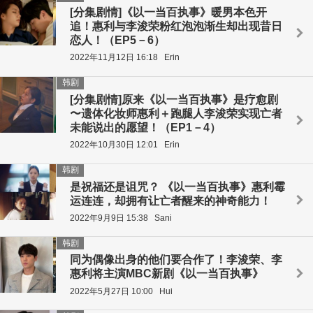
[分集剧情]《以一当百执事》暖男本色开
追！惠利与李浚荣粉红泡泡渐生却出现昔日
恋人！（EP5－6）
2022年11月12日 16:18
Erin
韩剧
[分集剧情]原来《以一当百执事》是疗愈剧
〜遗体化妆师惠利＋跑腿人李浚荣实现亡者
未能说出的愿望！（EP1－4）
2022年10月30日 12:01
Erin
韩剧
是祝福还是诅咒？ 《以一当百执事》惠利霉
运连连，却拥有让亡者醒来的神奇能力！
2022年9月9日 15:38
Sani
韩剧
同为偶像出身的他们要合作了！李浚荣、李
惠利将主演MBC新剧《以一当百执事》
2022年5月27日 10:00
Hui