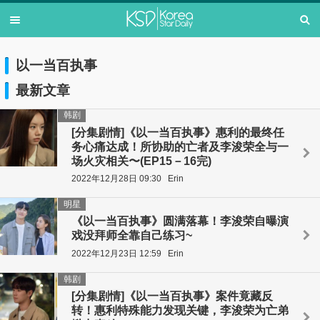
以一当百执事
最新文章
韩剧
[分集剧情]《以一当百执事》惠利的最终任
务心痛达成！所协助的亡者及李浚荣全与一
场火灾相关〜(EP15－16完)
2022年12月28日 09:30
Erin
明星
《以一当百执事》圆满落幕！李浚荣自曝演
戏没拜师全靠自己练习~
2022年12月23日 12:59
Erin
韩剧
[分集剧情]《以一当百执事》案件竟藏反
转！惠利特殊能力发现关键，李浚荣为亡弟