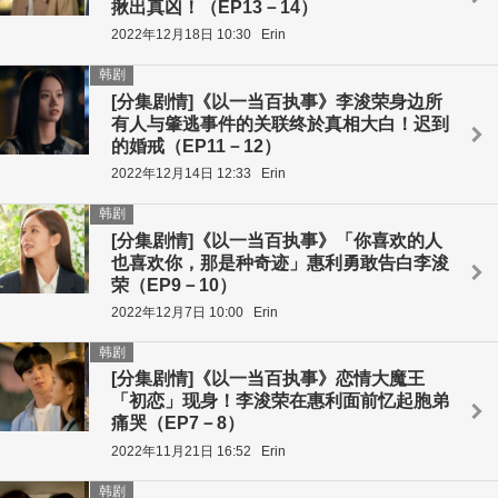
揪出真凶！（EP13－14）
2022年12月18日 10:30
Erin
韩剧
[分集剧情]《以一当百执事》李浚荣身边所
有人与肇逃事件的关联终於真相大白！迟到
的婚戒（EP11－12）
2022年12月14日 12:33
Erin
韩剧
[分集剧情]《以一当百执事》「你喜欢的人
也喜欢你，那是种奇迹」惠利勇敢告白李浚
荣（EP9－10）
2022年12月7日 10:00
Erin
韩剧
[分集剧情]《以一当百执事》恋情大魔王
「初恋」现身！李浚荣在惠利面前忆起胞弟
痛哭（EP7－8）
2022年11月21日 16:52
Erin
韩剧