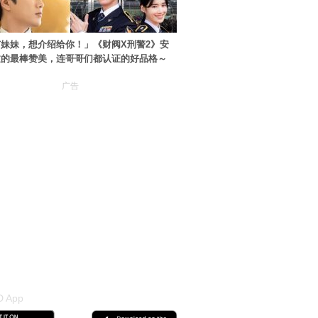
妹妹，想介绍给你！」《财阀X刑警2》安
过的最棒赞美，连哥哥们都认证的好品格～
广告
 App