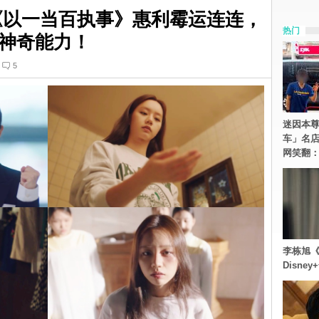
《以一当百执事》惠利霉运连连，
热门
神奇能力！
5
迷因本尊
车」名
网笑翻
李栋旭《
Disn