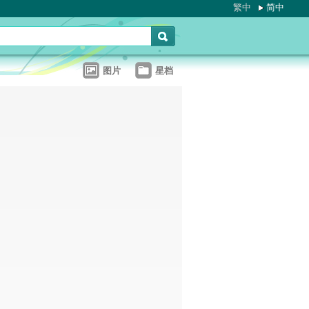
繁中
简中
图片
星档