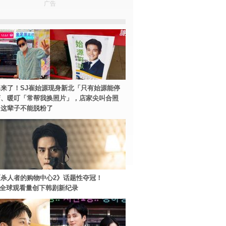
广告
来了！SJ崔始源现身新北「只有始源能停
店、暖叮「常帮我换照片」，店家尖叫合照
：这辈子不能脱粉了
杀人者的购物中心2》话题性夺冠！
ey+全球观看量创下韩剧新纪录