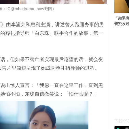
：IG@mbcdrama_now截图）
「如果有
普贤收
事》由李浚荣和惠利主演，讲述替人跑腿办事的男
托的葬礼指导师「白东珠」联手合作的故事，第一
对话，但如果不替亡者实现最后愿望的话，就会变
预告片里简短呈现了她成为葬礼指导师的过程。
地说出惊人宣言：「我愿一直在这里工作，直到黑
问她怕不怕，东珠自信微笑说：「怕什么呢？」
下载KSD