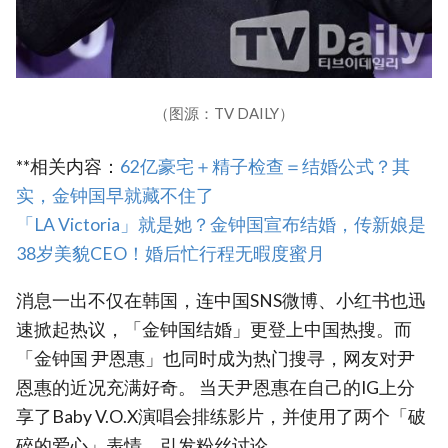
（图源：TV DAILY）
**相关内容：
62亿豪宅＋精子检查＝结婚公式？其
实，金钟国早就藏不住了
「LA Victoria」就是她？金钟国宣布结婚，传新娘是
38岁美貌CEO！婚后忙行程无暇度蜜月
消息一出不仅在韩国，连中国SNS微博、小红书也迅
速掀起热议，「金钟国结婚」更登上中国热搜。而
「金钟国 尹恩惠」也同时成为热门搜寻，网友对尹
恩惠的近况充满好奇。 当天尹恩惠在自己的IG上分
享了Baby V.O.X演唱会排练影片，并使用了两个「破
碎的爱心」表情，引发粉丝讨论。