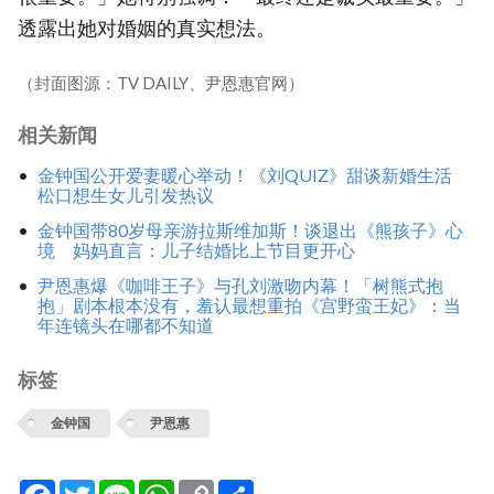
透露出她对婚姻的真实想法。
（封面图源：TV DAILY、尹恩惠官网）
相关新闻
金钟国公开爱妻暖心举动！《刘QUIZ》甜谈新婚生活
松口想生女儿引发热议
金钟国带80岁母亲游拉斯维加斯！谈退出《熊孩子》心
境 妈妈直言：儿子结婚比上节目更开心
尹恩惠爆《咖啡王子》与孔刘激吻内幕！「树熊式抱
抱」剧本根本没有，羞认最想重拍《宫野蛮王妃》：当
年连镜头在哪都不知道
标签
金钟国
尹恩惠
Facebook
Twitter
Line
WhatsApp
Copy
分