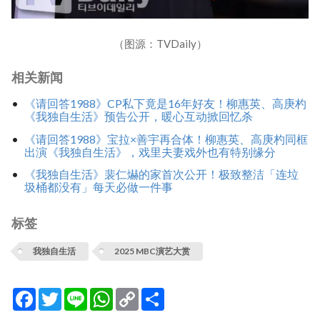
（图源：TVDaily）
相关新闻
《请回答1988》CP私下竟是16年好友！柳惠英、高庚杓
《我独自生活》预告公开，暖心互动掀回忆杀
《请回答1988》宝拉×善宇再合体！柳惠英、高庚杓同框
出演《我独自生活》，戏里夫妻戏外也有特别缘分
《我独自生活》裴仁爀的家首次公开！极致整洁「连垃
圾桶都没有」每天必做一件事
标签
我独自生活
2025 MBC演艺大赏
Facebook
Twitter
Line
WhatsApp
Copy
分
Link
享