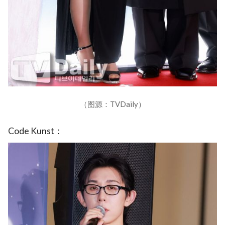
（图源：TVDaily）
Code Kunst：