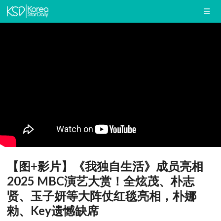
【图+影片】《我独自生活》成员亮相
2025 MBC演艺大赏！全炫茂、朴志
贤、玉子妍等大阵仗红毯亮相，朴娜
勑、Key遗憾缺席