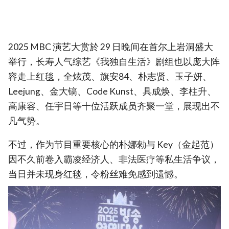
2025 MBC 演艺大赏於 29 日晚间在首尔上岩洞盛大
举行，长寿人气综艺《我独自生活》剧组也以庞大阵
容走上红毯，全炫茂、旗安84、朴志贤、玉子妍、
Leejung、金大镐、Code Kunst、具成焕、李柱升、
高康容、任宇日等十位活跃成员齐聚一堂，展现出不
凡气势。
不过，作为节目重要核心的朴娜勑与 Key（金起范）
因不久前卷入霸凌经济人、非法医疗等私生活争议，
当日并未现身红毯，令粉丝难免感到遗憾。