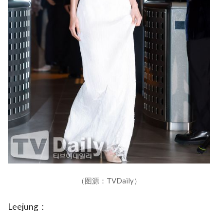
（图源：TVDaily）
Leejung：