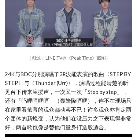
（图源：LINE TV@《Peak Time》截图）
24K与BDC分别演唱了3R没能表演的歌曲〈STEP BY
STEP〉与〈Thunder (Urr)〉，演唱过程能清楚的听
见台下传来应援声，一次又一次「Step by step」，
还有「呜哩哩哐哐」（轰隆隆哐哐），连不在现场只
在家里看萤幕的观众都动容不已！许多观众亦肯定两
个团体的新蜕变，认为他们在没压力之下表现得非常
好，两首歌也像是替他们量身打造般适合。