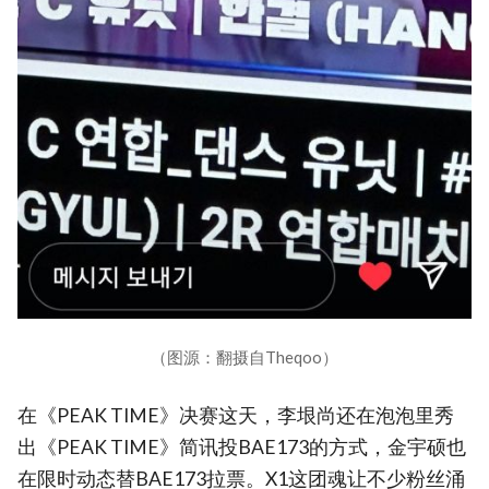
（图源：翻摄自Theqoo）
在《PEAK TIME》决赛这天，李垠尚还在泡泡里秀
出《PEAK TIME》简讯投BAE173的方式，金宇硕也
在限时动态替BAE173拉票。X1这团魂让不少粉丝涌