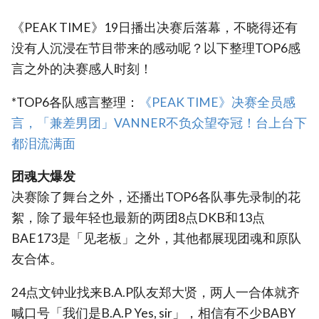
《PEAK TIME》19日播出决赛后落幕，不晓得还有
没有人沉浸在节目带来的感动呢？以下整理TOP6感
言之外的决赛感人时刻！
*TOP6各队感言整理：
《PEAK TIME》决赛全员感
言，「兼差男团」VANNER不负众望夺冠！台上台下
都泪流满面‎
团魂大爆发
决赛除了舞台之外，还播出TOP6各队事先录制的花
絮，除了最年轻也最新的两团8点DKB和13点
BAE173是「见老板」之外，其他都展现团魂和原队
友合体。
24点文钟业找来B.A.P队友郑大贤，两人一合体就齐
喊口号「我们是B.A.P Yes, sir」，相信有不少BABY