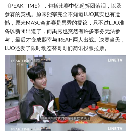
《PEAK TIME》，包括比赛中忆起拆团落泪，以及
参赛的契机。原来熙宰完全不知道LUO其实也有遗
憾，原来MASC会参赛是禹秀的提议，只不过LUO准
备以新团出道了，而禹秀也突然有许多事务无法参
与，最后才变成熙宰与IREAH两人出战。决赛当天，
LUO还发了限时动态替哥哥们简讯投票拉票。