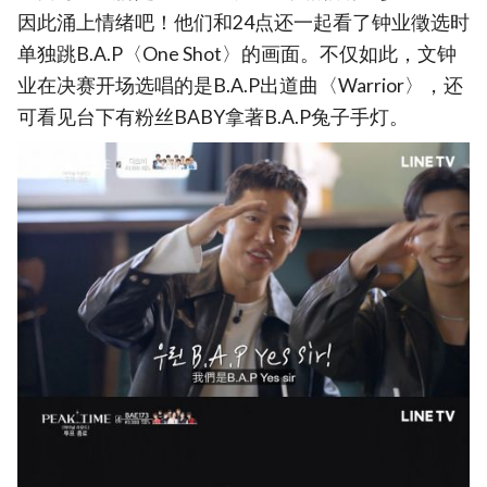
因此涌上情绪吧！他们和24点还一起看了钟业徵选时
单独跳B.A.P〈One Shot〉的画面。不仅如此，文钟
业在决赛开场选唱的是B.A.P出道曲〈Warrior〉，还
可看见台下有粉丝BABY拿著B.A.P兔子手灯。