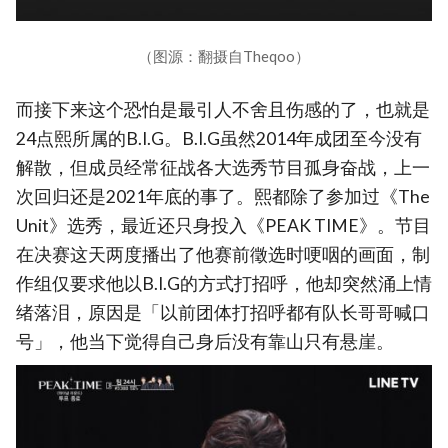
（图源：翻摄自Theqoo）
而接下来这个恐怕是最引人不舍且伤感的了，也就是
24点熙所属的B.I.G。B.I.G虽然2014年成团至今没有
解散，但成员经常征战各大选秀节目孤身奋战，上一
次回归还是2021年底的事了。熙都除了参加过《The
Unit》选秀，最近还只身投入《PEAK TIME》。节目
在决赛这天两度播出了他赛前徵选时哽咽的画面，制
作组仅要求他以B.I.G的方式打招呼，他却突然涌上情
绪落泪，原因是「以前团体打招呼都有队长哥哥喊口
号」，他当下觉得自己身后没有靠山只有悬崖。