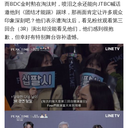
而BDC金时勲在淘汰时，喷泪之余还能向JTBC喊话
邀他到《团结才能踢》踢球，那画面肯定让许多观众
印象深刻吧？他们表示遭淘汰后，看见粉丝观看第三
回合（3R）演出却没能看见他们，他们感到很抱
歉，但幸好有特别舞台弥补遗憾。