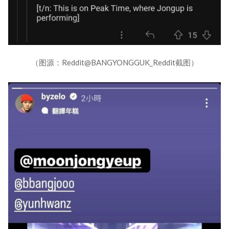
（图源：Reddit@BANGYONGGUK_Reddit截图）