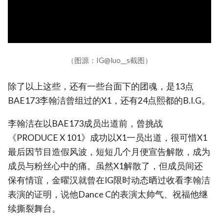
（图源：IG@luo__s截图）
除了以上这些，还有一些台面下的团魂，是13点
BAE173李翰洁曾组过的X1，还有24点熙都的B.I.G。
李翰洁在以BAE173成员出道前，曾挑战
《PRODUCE X 101》成功以X1一员出道，很可惜X1
最后因节目造假风波，短短几个月便宣告解散，成为
成员与粉丝心中的痛。虽然X1解散了，但成员间还
保有情谊，金曜汉就曾在IG限时动态晒过收看李翰洁
表演的证明，说他Dance C的表演太帅气、祝福他继
续撕裂舞台。