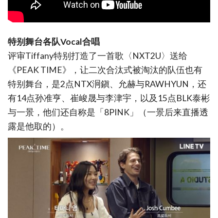
特别舞台各队Vocal合唱
评审Tiffany特别打造了一首歌〈NXT2U〉送给
《PEAK TIME》，让二次合汰式被淘汰的队伍也有
特别舞台，是2点NTX泂鎭、允赫与RAWHYUN，还
有14点孙准亨、崔峻晟与李津宇，以及15点BLK泰彬
与一景，他们还自称是「8PINK」（一景后来直播透
露是他取的）。