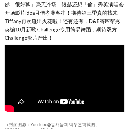
然「很好聊」毫无冷场，银赫还想「偷」秀英演唱会
开场影片idea且借孝渊客串！期待第三季真的找来
Tiffany再次碰出火花啦！还有还有，D&E答应帮秀
英编10月新歌 Challenge专用简易舞蹈，期待双方
Challenge影片产出！
（封面图源：YouTube@동해물과 백두은혁截图、