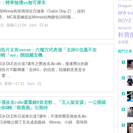
：輕率無禮vs無可厚非
Dragon
成員Minnie和宋雨琦近日做客《Salon Drip 2》，說到
ara
劉
 MC張度練提起Minnie自掏腰包1000萬 ...
BOYZ
4日 星期三12:04
Sani
12
INFINITE
朴寶
全智賢
新專預告片太有sense：六種方式表達「去掉G也毫不在
熱門文章
輯「we」開頭藏玄機
G)I-DLE在出道7週年之際改名為i-dle，接連釋出的新
預告片不斷傳遞「去掉G」的信息，拍攝創意更是令
 ...
日 星期一17:15
Sani
LE不僅改名i-dle還重錄9首老歌，「五人版音源」一公開就
迷你8輯「暗黑風」引期待
G)I-DLE昨日迎來出道7週年，不僅突襲宣佈改名為i-
昨日傍晚公開了五名成員薇娟、Minnie、小娟、雨琦與