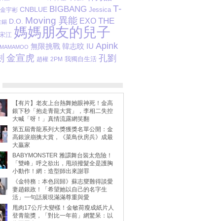
T-
BIGBANG
CNBLUE
Jessica
金宇彬
Moving 異能
THE
EXO
D.O.
在錫
媽媽朋友的兒子
宋江
Apink
韓志旼
IU
無限挑戰
MAMAMOO
劍
金宣虎
孔劉
我獨自生活
趙權
2PM
【有片】老友上台熱舞她眼神死！金高
銀下秒「抱走青龍大賞」，李相二失控
大喊「呀！」真情流露網笑翻
第五屆青龍系列大獎獲獎名單公開：金
高銀淚崩擒大賞，《菜鳥伙房兵》成最
大贏家
BABYMONSTER 雅譞舞台裝太危險！
「雙峰」呼之欲出，甩頭撥髮全是護胸
小動作！網：造型師出來謝罪
《金特務：本色回歸》蘇志燮難得談愛
妻趙銀政！「希望她以自己的名字生
活」一句話展現滿滿尊重與愛
甩肉17公斤大變樣！金敏荷瘦成紙片人
登青龍獎，「對比一年前」網驚呆：以