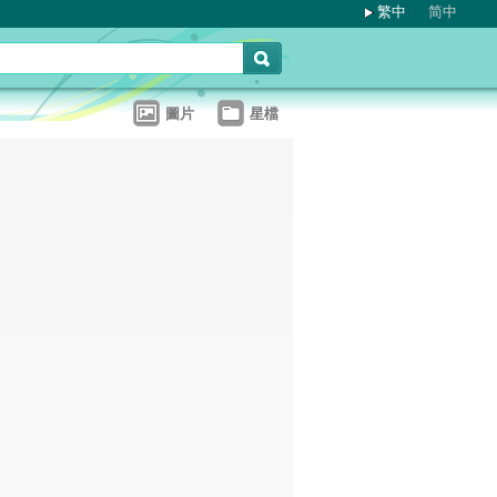
繁中
简中
圖片
星檔