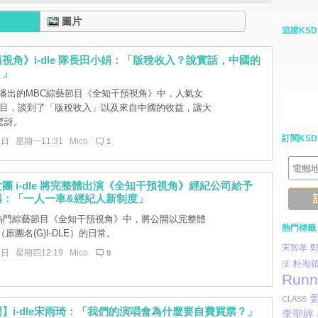
圖片
追蹤KSD
視角》i-dle 隊長田小娟：「版稅收入？說實話，中國的
。」
播出的MBC綜藝節目《全知干預視角》中，人氣女
e 上節目，談到了「版稅收入」以及來自中國的收益，讓大
驚訝。
訂閱KSD
9日 星期一11:31
Mico
1
團 i-dle 將完整體出演《全知干預視角》經紀公司給予
遇：「一人一車&經紀人新制度」
 熱門綜藝節目《全知干預視角》中，將公開以完整體
熱門標籤
e（原團名(G)I-DLE）的日常。
宋智孝
5日 星期四12:19
Mico
9
朴海
淏
Runn
CLASS
】i-dle宋雨琦：「我們的演唱會為什麼要自費買票？」
李聖經