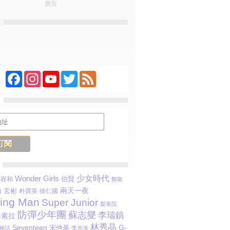
廣告
Facebook
Instagram
YouTube
Twitter
Feed
少女時代
Wonder Girls
伯賢
鄭容和
鄭敬
兩天一夜
鎮
玄彬
朴寶英
徐仁國
ing Man
Super Junior
梨泰院
防彈少年團
蘇志燮
李瑞鎮
姜素拉
林秀晶
G-
Seventeen
宋仲基
神話
李光洙