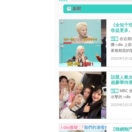
I-DLE
新聞
《全知干預
收益更多
綜藝
在近期
團 i-dl
家都相當的
2025年5月1
話題人氣女
超豪華待
綜藝
MBC
出擊的 i-dl
2025年5月1
【韓網熱門