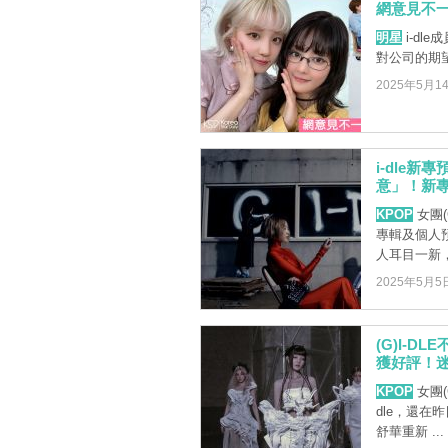
網意見不一
明星
i-dle
對公司的期望。
2025年5月1
i-dle
意」！新專
KPOP
女團(
專輯及個人
人耳目一新，驚
2025年5月5
(G)I-D
獲好評！
KPOP
女團(
dle，還在
舒華重新 ...