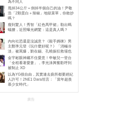
為不同人
甩掉34公斤＝倒掉半個自己的油！尹敬
浩「2顆蛋白＋辣椒」地獄菜單，你敢抄
嗎？
瘦到驚人！秀智「紅色馬甲裙」勒出螞
蟻腰，近照曝光網驚：這是真人嗎？
內向社恐還是沒誠意？《殺手媽咪》男
主鄭準元登《玩什麼好呢？》「消極冷
淡」被罵爆，劉在錫、孔曉振狂救場也
不動
金宇彬眼神藏不住愛意！申敏兒一登台
「全程看著愛妻」，李光洙興奮歡呼到
被制止 XD
以為YG很自由，其實連去廁所都要經紀
人許可！2NE1 Dara坦言：「當年超羨
慕少女時代」
廣告