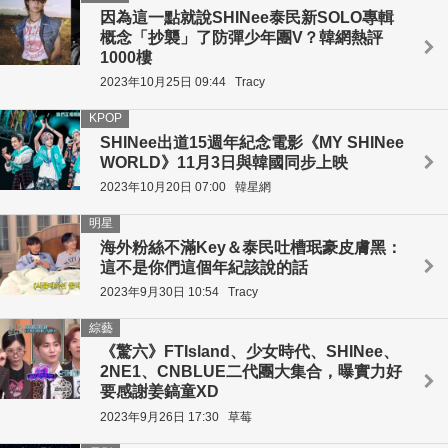
因為這一點就說SHINee泰民新SOLO專輯
概念「抄襲」了防彈少年團V？韓網熱評
1000樓
2023年10月25日 09:44
Tracy
KPOP
SHINee出道15週年紀念電影《MY SHINee
WORLD》11月3日與韓國同步上映
2023年10月20日 07:00
韓星網
明星
海外粉絲不滿Key＆泰民吐槽珉豪皮膚黑：
這不是你們這個年紀該說的話
2023年9月30日 10:54
Tracy
綜藝
《驚六》FTIsland、少女時代、SHINee、
2NE1、CNBLUE二代團大集合，曝實力好
要感謝姜鎬童XD
2023年9月26日 17:30
草莓