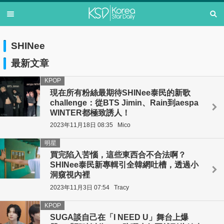
SHINee
最新文章
KPOP
現在所有粉絲最期待SHINee泰民的新歌
challenge：從BTS Jimin、Rain到aespa
WINTER都極致誘人！
2023年11月18日 08:35
Mico
明星
買完陷入苦惱，這些東西合不合法啊？
SHINee泰民新專輯引全韓網吐槽，透過小
洞窺視內裡
2023年11月3日 07:54
Tracy
KPOP
SUGA談自己在「I NEED U」舞台上爆