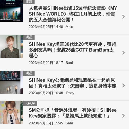
電影
人氣男團SHINee出道15週年紀念電影《MY
SHINee WORLD》將在11月初上映，珍貴
的五人合體海報公開！
2023年9月25日 14:40
Mico
明星
SHINee Key坦言30代比20代更有趣，獲超
多網友共鳴！安慰26歲GOT7 BamBam太
暖心
2023年9月21日 18:17
Sani
明星
SHINee Key公開總是和珉豪黏在一起的原
因！真相太催淚了：怎麼辦，這是身體本能
2023年9月20日 10:48
Tracy
KPOP
SM公司抓「音源外洩者」有妙招！SHINee
Key獨家透露：「是誰馬上就能知道！」
2023年9月16日 15:45
Sani