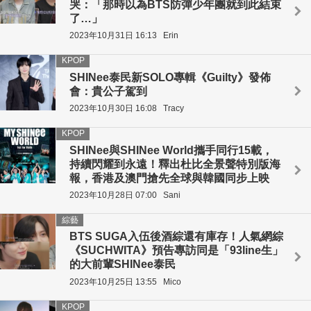
哭：「那時以為BTS防彈少年團就到此結束
了…」
2023年10月31日 16:13
Erin
KPOP
SHINee泰民新SOLO專輯《Guilty》發佈
會：貴公子駕到
2023年10月30日 16:08
Tracy
KPOP
SHINee與SHINee World攜手同行15載，
持續閃耀到永遠！釋出杜比全景聲特別版海
報，香港及澳門搶先全球與韓國同步上映
2023年10月28日 07:00
Sani
綜藝
BTS SUGA入伍後酒綜還有庫存！人氣網綜
《SUCHWITA》預告專訪同是「93line生」
的大前輩SHINee泰民
2023年10月25日 13:55
Mico
KPOP