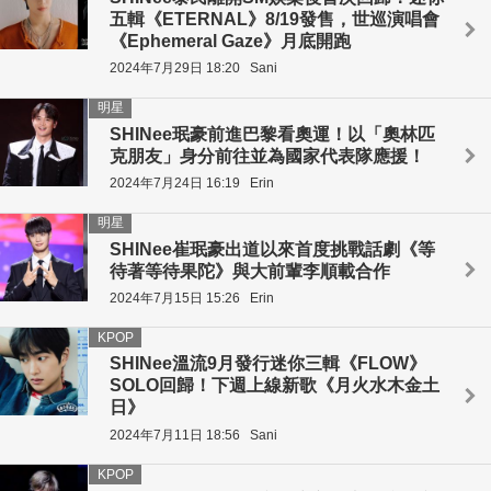
五輯《ETERNAL》8/19發售，世巡演唱會
《Ephemeral Gaze》月底開跑
2024年7月29日 18:20
Sani
明星
SHINee珉豪前進巴黎看奧運！以「奧林匹
克朋友」身分前往並為國家代表隊應援！
2024年7月24日 16:19
Erin
明星
SHINee崔珉豪出道以來首度挑戰話劇《等
待著等待果陀》與大前輩李順載合作
2024年7月15日 15:26
Erin
KPOP
SHINee溫流9月發行迷你三輯《FLOW》
SOLO回歸！下週上線新歌《月火水木金土
日》
2024年7月11日 18:56
Sani
KPOP