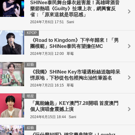
SHINee泰民舞台爆衣超害羞！高雄啤酒音
樂節熱唱《Guilty》扯壞上衣，網興奮反
省：「原來這就是罪惡感」
2024年7月6日 17:51
Sani
KPOP
《Road to Kingdom》下半年歸來！「男
團模範」SHINee泰民有望擔任MC
2024年7月3日 12:00
草莓
綜藝
《我獨》SHINee Key市場遇粉絲送咖啡呆
愣原地，下秒從包包裡掏出油性筆簽名
2024年7月2日 16:15
草莓
明星
「萬能鑰匙」KEY澳門7.28開唱 首度澳門
個人演唱會震撼上演
2024年6月15日 18:44
Sani
綜藝
《玩什麼好呢》確定慶典陣容：Lovelyz、