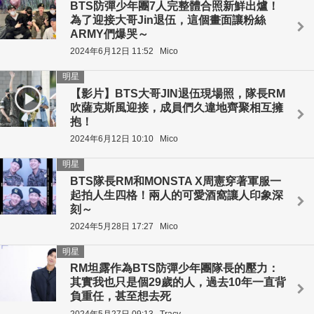
BTS防彈少年團7人完整體合照新鮮出爐！
為了迎接大哥Jin退伍，這個畫面讓粉絲
ARMY們爆哭～
2024年6月12日 11:52
Mico
明星
【影片】BTS大哥JIN退伍現場照，隊長RM
吹薩克斯風迎接，成員們久違地齊聚相互擁
抱！
2024年6月12日 10:10
Mico
明星
BTS隊長RM和MONSTA X周憲穿著軍服一
起拍人生四格！兩人的可愛酒窩讓人印象深
刻～
2024年5月28日 17:27
Mico
明星
RM坦露作為BTS防彈少年團隊長的壓力：
其實我也只是個29歲的人，過去10年一直背
負重任，甚至想去死
2024年5月27日 09:13
Tracy