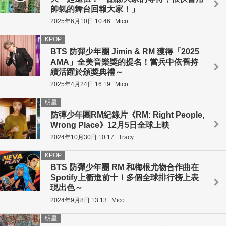
帥氣的舞台回報大家！」
2025年6月10日 10:46
Mico
KPOP
BTS 防彈少年團 Jimin & RM 獲得「2025
AMA」全美音樂獎的提名！當兵中依舊持
續活躍於頒獎典禮～
2025年4月24日 16:19
Mico
明星
防彈少年團RM紀錄片《RM: Right People,
Wrong Place》12月5日全球上映
2024年10月30日 10:17
Tracy
KPOP
BTS 防彈少年團 RM 和梅根尤物合作曲在
Spotify上衝進前十！多個全球排行榜上表
現出色～
2024年9月8日 13:13
Mico
明星