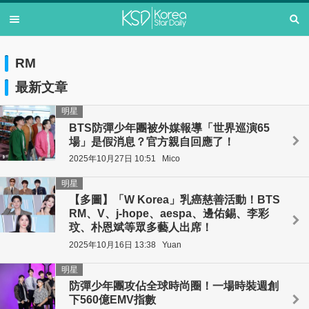
RM
最新文章
明星
BTS防彈少年團被外媒報導「世界巡演65
場」是假消息？官方親自回應了！
2025年10月27日 10:51
Mico
明星
【多圖】「W Korea」乳癌慈善活動！BTS
RM、V、j-hope、aespa、邊佑錫、李彩
玟、朴恩斌等眾多藝人出席！
2025年10月16日 13:38
Yuan
明星
防彈少年團攻佔全球時尚圈！一場時裝週創
下560億EMV指數