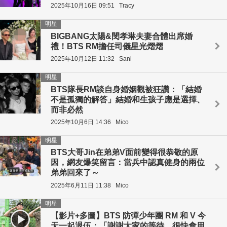
2025年10月16日 09:51
Tracy
明星
BIGBANG太陽&閔孝琳夫妻合體出席婚
禮！BTS RM擔任司儀星光熠熠
2025年10月12日 11:32
Sani
明星
BTS隊長RM談自身婚姻觀被狂讚：「結婚
不是孤獨的解答」結婚和生孩子應是選擇、
而非必然
2025年10月6日 14:36
Mico
明星
BTS大哥Jin在弟弟V面前變得很恭敬的原
因，網友爆笑留言：當兵中認真健身的兩位
弟弟回來了～
2025年6月11日 11:38
Mico
明星
【影片+多圖】BTS 防彈少年團 RM 和 V 今
天一起退伍：「謝謝大家的等待，很快會用