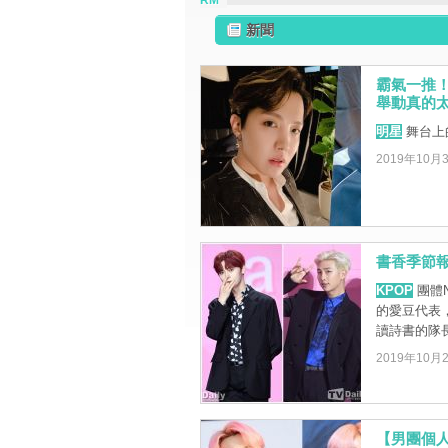
RM
新聞
霸氣一推！
舉動真的
明星
舞台上的
2019年10月
書香季節
KPOP
團體
的愛豆代表
讀詩書的隊
2019年10月
【男團個人