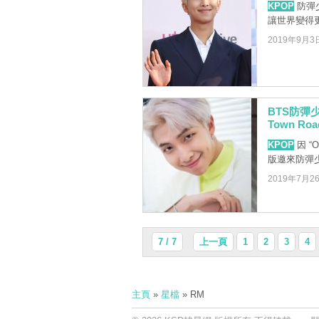
KPOP
防彈
讓世界變得
2019年9月3
BTS防彈少
Town Ro
KPOP
因 “O
版邀來防彈
2019年7月2
7 / 7
上一頁
1
2
3
4
主頁
»
星檔
» RM