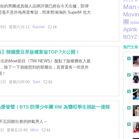
Man
 月份的男團成員個人品牌評價已經在今天出爐，防彈
毫不意外地再度奪冠，而來勢洶洶的 SuperM 也大
Movi
團
MAM
19日 星期六16:12
Rachel
19
Apink
BOYZ
熱門文章
年版】韓國愛豆界版權富翁TOP 7大公開！
出的Mnet節目《TMI NEWS》盤點了版權費收入最
豆，除了一下就能想到的那幾位，其實還有一些意外
哦！
12日 星期六09:00
Sani
52
愛發聲！BTS 防彈少年團 RM 為聾啞學生捐款一億韓
不忘回饋社會的帥氣男人～
0日 星期五10:46
Mico
51