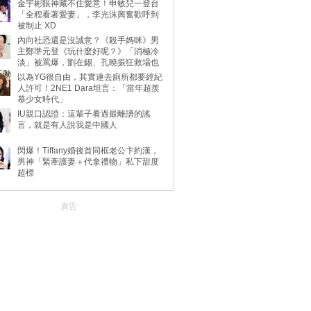
金宇彬眼神藏不住愛意！申敏兒一登台
「全程看著愛妻」，李光洙興奮歡呼到
被制止 XD
內向社恐還是沒誠意？《殺手媽咪》男
主鄭準元登《玩什麼好呢？》「消極冷
淡」被罵爆，劉在錫、孔曉振狂救場也
不動
以為YG很自由，其實連去廁所都要經紀
人許可！2NE1 Dara坦言：「當年超羨
慕少女時代」
IU親口認證：這輩子看過最離譜的謠
言，就是有人說我是中國人
閃爆！Tiffany婚後首同框老公卞約漢，
男神「緊牽護妻＋代拿禮物」私下甜度
超標
廣告