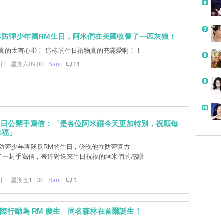
S防彈少年團RM生日，阿米們在美國收養了一匹灰狼！
真的太有心啦！ 這樣的生日禮物真的充滿愛啊！！
帶
4日 星期六09:00
Sani
13
M生日公開手寫信：「是各位阿米讓今天更加特別，祝願每
幸福」
防彈少年團隊長RM的生日，傍晚他在防彈官方
r公開了一封手寫信，表達對送來生日祝福的阿米們的感謝
3日 星期五11:30
Sani
6
以實際行動為 RM 慶生 同名森林在首爾誕生！