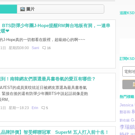
圖片
追蹤KSD
 BTS防彈少年團J-Hope提醒RM舞台地板有洞，一連串
太暖❤
J-Hope真的一切都看在眼裡，超級細心的啊~~~
31日 星期四08:00
Sani
16
訂閱KSD
報到！南韓網友們票選最具書卷氣的愛豆有哪些？
NU'EST的成員黃旼炫近日被網友票選為最具書卷氣
，緊接在後的還有防彈少年團BTS中說起話就像是飽
熱門標籤
長RM。
Jessica
21日 星期一18:23
Erin
5
鄭容和
G
劉在錫
李瑞鎮
品牌評價】智旻蟬聯冠軍 SuperM 五人打入前十名！
時代
宋