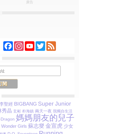
廣告
Facebook
Instagram
YouTube
Twitter
Feed
Super Junior
BIGBANG
李聖經
林秀晶
兩天一夜
玄彬
朴海鎮
我獨自生活
媽媽朋友的兒子
-Dragon
金宣虎
蘇志燮
少女
Wonder Girls
Running
D.O.
Seventeen
智孝