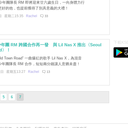
少年團隊長 RM 即將迎來廿六歲生日，一向身體力行
更好的他，也提前獲得了別具意義的大禮！
日 星期二15:35
Rachel
33
下載KSD
年團 RM 跨國合作再一發 與 Lil Nas X 推出〈Seoul
ad〉！
ld Town Road” 一曲爆紅的歌手 Lil Nas X，為混音
少年團隊長 RM 合作，短短兩分鐘讓人意猶未盡！
6日 星期五13:27
Rachel
13
5
6
7