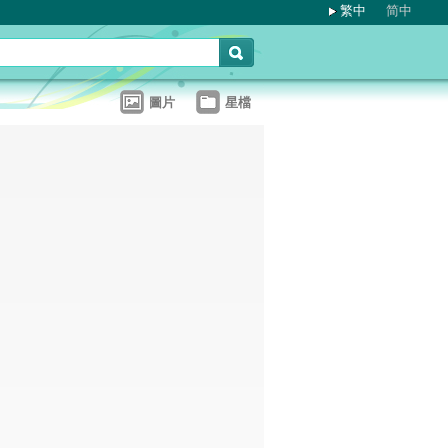
繁中
简中
圖片
星檔