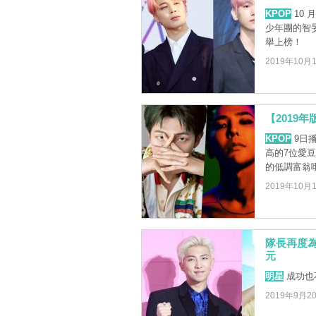
KPOP
10
少年團的智旻
舉上榜！
2019年10月
【2019
KPOP
9日播
高的7位愛
的低調富翁
2019年10月
隊長再度為
元
明星
成功也
2019年9月2