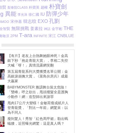
朴寶劍
伯賢
朴寶英
趙權
梨泰院CLASS
ng 異能
防彈少年
IU
徐仁國
李光洙
孔劉
韓志旼
EXO
宋仲基
AMOO
THE
無限挑戰
姜素拉
全智賢
金宇彬
神話
T-ara
CNBLUE
宋江
2PM
鄭敬淏
INFINITE
【有片】老友上台熱舞她眼神死！金高
銀下秒「抱走青龍大賞」，李相二失控
大喊「呀！」真情流露網笑翻
第五屆青龍系列大獎獲獎名單公開：金
高銀淚崩擒大賞，《菜鳥伙房兵》成最
大贏家
BABYMONSTER 雅譞舞台裝太危險！
「雙峰」呼之欲出，甩頭撥髮全是護胸
小動作！網：造型師出來謝罪
甩肉17公斤大變樣！金敏荷瘦成紙片人
登青龍獎，「對比一年前」網驚呆：以
為不同人
瘦到驚人！秀智「紅色馬甲裙」勒出螞
蟻腰，近照曝光網驚：這是真人嗎？