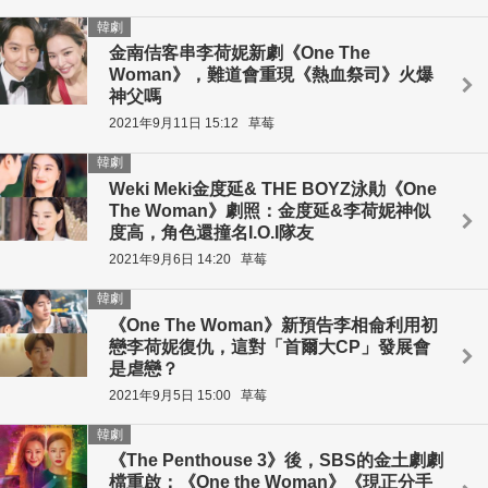
韓劇
金南佶客串李荷妮新劇《One The
Woman》，難道會重現《熱血祭司》火爆
神父嗎
2021年9月11日 15:12
草莓
韓劇
Weki Meki金度延& THE BOYZ泳勛《One
The Woman》劇照：金度延&李荷妮神似
度高，角色還撞名I.O.I隊友
2021年9月6日 14:20
草莓
韓劇
《One The Woman》新預告李相侖利用初
戀李荷妮復仇，這對「首爾大CP」發展會
是虐戀？
2021年9月5日 15:00
草莓
韓劇
《The Penthouse 3》後，SBS的金土劇劇
檔重啟：《One the Woman》《現正分手