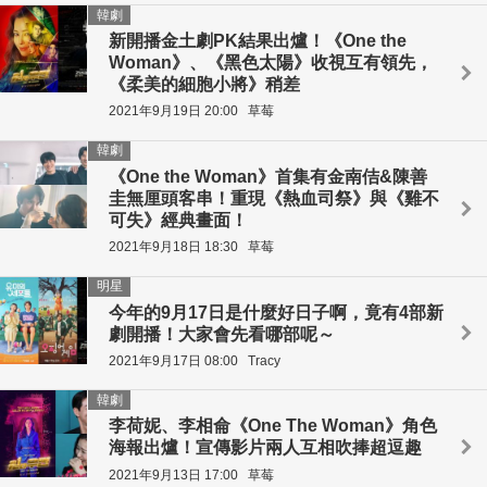
韓劇
新開播金土劇PK結果出爐！《One the
Woman》、《黑色太陽》收視互有領先，
《柔美的細胞小將》稍差
2021年9月19日 20:00
草莓
韓劇
《One the Woman》首集有金南佶&陳善
圭無厘頭客串！重現《熱血司祭》與《雞不
可失》經典畫面！
2021年9月18日 18:30
草莓
明星
今年的9月17日是什麼好日子啊，竟有4部新
劇開播！大家會先看哪部呢～
2021年9月17日 08:00
Tracy
韓劇
李荷妮、李相侖《One The Woman》角色
海報出爐！宣傳影片兩人互相吹捧超逗趣
2021年9月13日 17:00
草莓