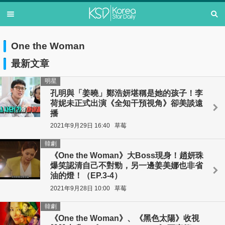
One the Woman
最新文章
明星
孔明與「姜曉」鄭浩妍堪稱是她的孩子！李
荷妮未正式出演《全知干預視角》卻美談遠
播
2021年9月29日 16:40
草莓
韓劇
《One the Woman》大Boss現身！趙妍珠
爆笑認清自己不對勁，另一邊姜美娜也非省
油的燈！（EP.3-4）
2021年9月28日 10:00
草莓
韓劇
《One the Woman》、《黑色太陽》收視