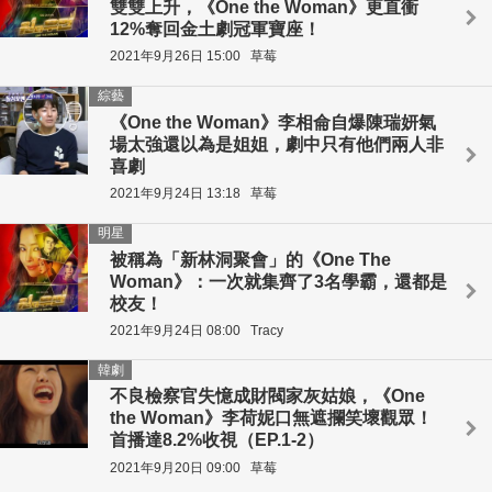
雙雙上升，《One the Woman》更直衝
12%奪回金土劇冠軍寶座！
2021年9月26日 15:00
草莓
綜藝
《One the Woman》李相侖自爆陳瑞妍氣
場太強還以為是姐姐，劇中只有他們兩人非
喜劇
2021年9月24日 13:18
草莓
明星
被稱為「新林洞聚會」的《One The
Woman》：一次就集齊了3名學霸，還都是
校友！
2021年9月24日 08:00
Tracy
韓劇
不良檢察官失憶成財閥家灰姑娘，《One
the Woman》李荷妮口無遮攔笑壞觀眾！
首播達8.2%收視（EP.1-2）
2021年9月20日 09:00
草莓