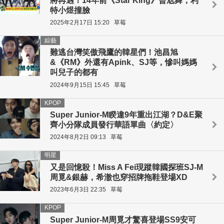
將再遇！14年前《Star King》曾尬舞，利
特小煜撞臉
2025年2月17日 15:20
草莓
綜藝
難逃台灣笑傲飛鷹的韓星們！池昌旭
&《RM》外還有Apink、SJ等，慘叫媽媽
叫兒子的都有
2024年9月15日 15:45
草莓
KPOP
Super Junior-M睽違9年重出江湖？D&E聚
齊小分隊成員發行華語單曲〈約定〉
2024年8月2日 09:13
草莓
明星
又是回憶殺！Miss A Fei現蹤韓國探班SJ-M
周覓&銀赫，希澈也穿招牌拖鞋登場XD
2023年6月3日 22:35
草莓
KPOP
Super Junior-M周覓才驚喜登場SS9安可