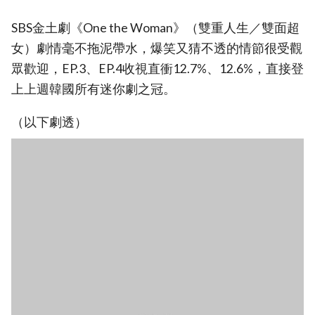
SBS金土劇《One the Woman》（雙重人生／雙面超
女）劇情毫不拖泥帶水，爆笑又猜不透的情節很受觀
眾歡迎，EP.3、EP.4收視直衝12.7%、12.6%，直接登
上上週韓國所有迷你劇之冠。
（以下劇透）