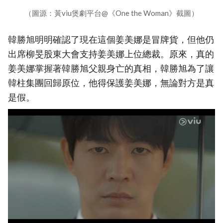
（圖源：黃viu煲劇平台@《One the Woman》截圖）
韓勝旭明明確認了現在這個姜美娜是冒牌貨，但他仍
出席柳旻股東大會支持姜美娜上位總裁。原來，真的
姜美娜掌握著韓勝旭父親身亡的真相，韓勝旭為了讓
韓柱集團回歸原位，他得保護姜美娜，無論對方是真
是假。