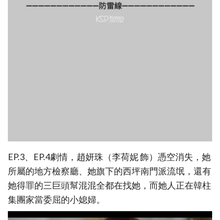
EP.3、EP.4劇情，趙妍珠（李荷妮 飾）憑空消失，她
所屬的地方檢察廳、她旗下的西坪南門派流氓，還有
她得罪的三巨頭幫混混全都在找她，而她人正在韓柱
集團家當委屈的小媳婦。