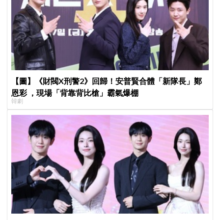
【圖】《財閥X刑警2》回歸！安普賢合體「新隊長」鄭
恩彩 ，現場「背靠背比槍」霸氣爆棚
韓劇