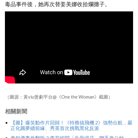
毒品事件後，她再次替姜美娜收拾爛攤子。
（圖源：黃viu煲劇平台@《One the Woman》截圖）
相關新聞
【圖】爆笑動作片回歸！《特務搞飛機 2》強勢出航，嚴
正化圓夢續前緣、秀英首次挑戰黑化反派
車銀優事件翻版？李荷妮開「牛骨湯店」聯手老公炒