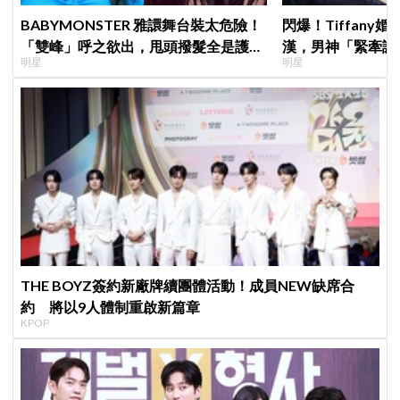
BABYMONSTER 雅譞舞台裝太危險！
閃爆！Tiffany
「雙峰」呼之欲出，甩頭撥髮全是護胸
漢，男神「緊牽護
明星
明星
小動作！網：造型師出來謝罪
甜度超標
THE BOYZ簽約新廠牌續團體活動！成員NEW缺席合
約 將以9人體制重啟新篇章
KPOP