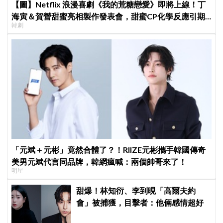
【圖】Netflix 浪漫喜劇《我的荒糖戀愛》即將上線！丁
海寅＆賀營甜蜜亮相製作發表會，甜蜜CP化學反應引期
韓劇
待
「元斌＋元彬」竟然合體了？！RIIZE元彬攜手韓國傳奇
美男元斌代言同品牌，韓網瘋喊：兩個帥哥來了！
明星
甜爆！林知衍、李到晛「高爾夫約
會」被捕獲，目擊者：他倆感情超好