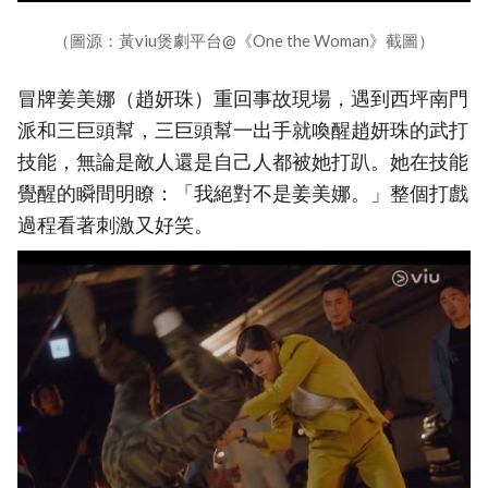
（圖源：黃viu煲劇平台@《One the Woman》截圖）
冒牌姜美娜（趙妍珠）重回事故現場，遇到西坪南門
派和三巨頭幫，三巨頭幫一出手就喚醒趙妍珠的武打
技能，無論是敵人還是自己人都被她打趴。她在技能
覺醒的瞬間明瞭：「我絕對不是姜美娜。」整個打戲
過程看著刺激又好笑。