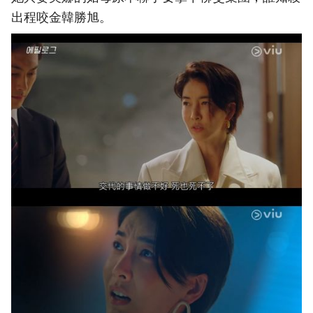
出程咬金韓勝旭。