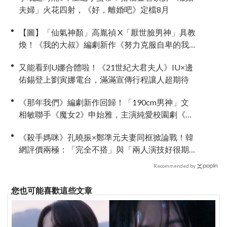
夫婦」火花四射，《好，離婚吧》定檔8月
【圖】「仙氣神顏」高胤禎 X「厭世臉男神」具教
煥！《我的大叔》編劇新作《努力克服自卑的我
們》明首播，挑戰年度最強療癒作
又能看到U娜合體啦！《21世紀大君夫人》IU×邊
佑錫登上劉寅娜電台，滿滿宣傳行程讓人超期待
《那年我們》編劇新作回歸！「190cm男神」文
相敏聯手《魔女2》申始雅，主演純愛校園劇《請
勿越牆》
《殺手媽咪》孔曉振×鄭準元夫妻同框掀論戰！韓
網評價兩極：「完全不搭」與「兩人演技好很期
待」
Recommended by
您也可能喜歡這些文章