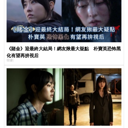
《賭金》迎最終大結局！網友揪最大疑點 朴寶英恐怖黑
化有望再拚視后
韓劇