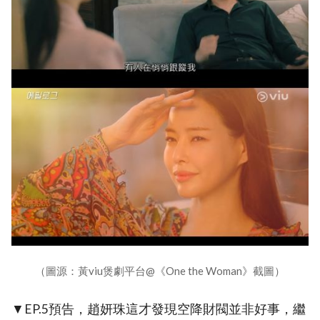
（圖源：黃viu煲劇平台@《One the Woman》截圖）
▼EP.5預告，趙妍珠這才發現空降財閥並非好事，繼