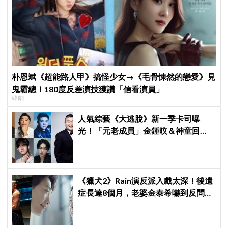
朴恩斌《超能路人甲》搞怪少女→《毛骨悚然的戀愛》見
鬼霸總！180度反差演技獲讚「信看演員」
韓劇
人氣綜藝《大逃脫》新一季卡司曝
光！「元老成員」金鍾旼＆神童回
歸，SEVENTEEN 勝寛驚喜加盟，姜
鎬童缺席成最大焦點
《獵犬2》Rain演反派入戲太深！後遺
症長達8個月，老婆金泰希嚇到反問：
「你那是什麼眼神？」