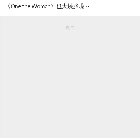
《One the Woman》也太燒腦啦～
廣告