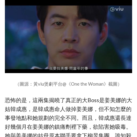
（圖源：黃viu煲劇平台@《One the Woman》截圖）
恐怖的是，這兩集揭曉了真正的大Boss是姜美娜的大
姑韓成惠，是韓成惠命人做掉姜美娜，但不知怎麼的
事發地點和她規劃的完全不同。而且，韓成惠還長達
好幾個月在姜美娜的鎮痛劑裡下藥，欲陷害她吸毒。
她與姜美娜的姑母原本聯手要拿下柳旻集團，誰知殺