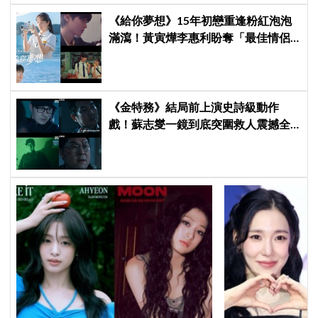
《給你夢想》15年初戀重逢粉紅泡泡
滿瀉！黃寅燁李惠利盼奪「最佳情侶
獎」 壁咚畫面極撩人
《金特務》結局前上演史詩級動作
戲！蘇志燮一鏡到底突圍救人震撼全
場