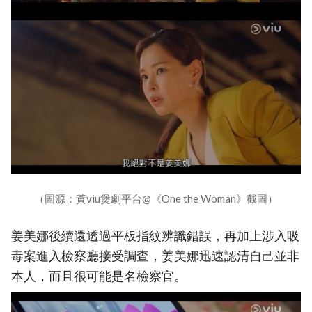
（圖源：黃viu煲劇平台@《One the Woman》截圖）
姜美娜後續還透過平板指紋辨識錯誤，再加上涉入吸
毒案進入檢察廳接受調查，姜美娜迅速認清自己並非
本人，而且很可能是名檢察官。