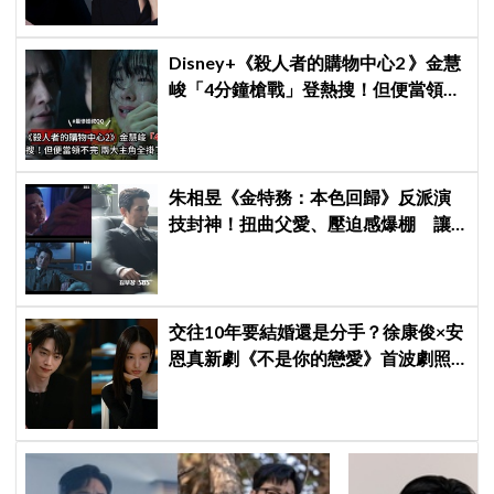
Disney+《殺人者的購物中心2 》金慧
峻「4分鐘槍戰」登熱搜！但便當領不
完兩大主角全掛了⋯
朱相昱《金特務：本色回歸》反派演
技封神！扭曲父愛、壓迫感爆棚 讓
觀眾毛骨悚然
交往10年要結婚還是分手？徐康俊×安
恩真新劇《不是你的戀愛》首波劇照
曝光，9月12日首播引期待