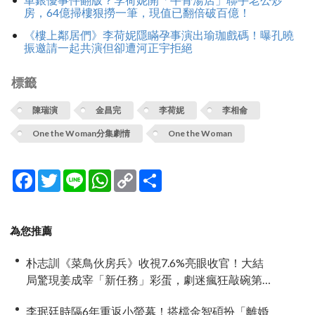
房，64億掃樓狠撈一筆，現值已翻倍破百億！
《樓上鄰居們》李荷妮隱瞞孕事演出瑜珈戲碼！曝孔曉
振邀請一起共演但卻遭河正宇拒絕
標籤
陳瑞演
金昌完
李荷妮
李相侖
One the Woman分集劇情
One the Woman
Facebook
Twitter
Line
WhatsApp
Copy
分
Link
享
為您推薦
朴志訓《菜鳥伙房兵》收視7.6%亮眼收官！大結
局驚現姜成宰「新任務」彩蛋，劇迷瘋狂敲碗第
二季
李珉廷時隔6年重返小螢幕！搭檔金智碩扮「離婚